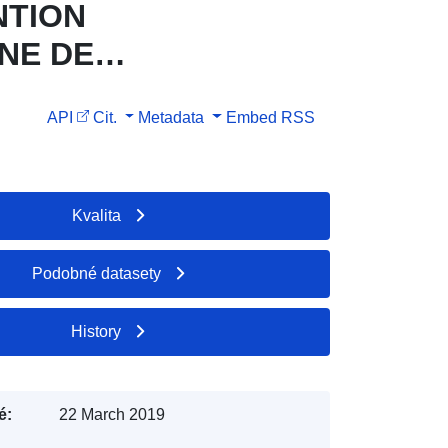
ENTION
NE DE
API
Cit.
Metadata
Embed
RSS
Kvalita
Podobné datasety
History
é:
22 March 2019