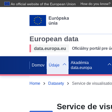
How do you know?
An official website of the European Union
European data
data.europa.eu
Oficiálny portál pre 
Akadémia
Domov
Údaje
data.europa
Home
Datasety
Service de vi