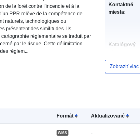
Kontaktné
on de la forêt contre l'incendie et à la
miesta:
 d'un PPR relève de la compétence de
ient naturels, technologiques ou
es présentent des similitudes. Ils
a cartographie réglementaire se traduit par
cerné par le risque. Cette délimitation
Katalógový
des règlem...
záznam:
Zobraziť viac
Zemepisné
pokrytie:
Formát
Aktualizované
-
WMS