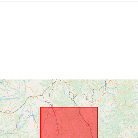
Priestorové
zdroje:
Identifikátory
uriRef:
Typ: