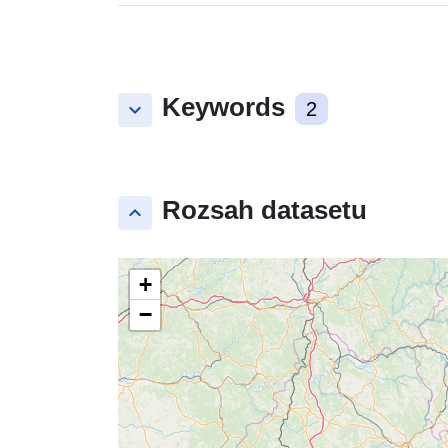
Keywords
keyboard_arrow_down
2
Rozsah datasetu
keyboard_arrow_up
+
−