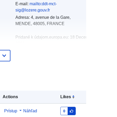
E-mail:
mailto:ddt-mct-
sig@lozere.gouv.fr
Adresa:
4, avenue de la Gare,
MENDE, 48005, FRANCE
Pridané k údajom.europa.eu:
18 December
2021
Aktualizované na základe údajov.europa.eu:
01 October 2022
Súradnice:
[ [ 2.98167801,
44.11371613 ], [ 2.98167801,
44.97571945 ], [ 3.99816155,
44.97571945 ], [ 3.99816155,
44.11371613 ], [ 2.98167801,
Actions
Likes
44.11371613 ] ]
Typ:
Polygon
Prístup
Náhľad
0