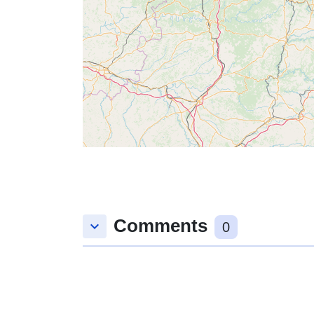
Comments
keyboard_arrow_down
0