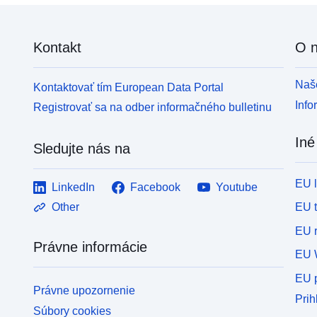
Kontakt
O 
Naše
Kontaktovať tím European Data Portal
Info
Registrovať sa na odber informačného bulletinu
Iné
Sledujte nás na
EU 
LinkedIn
Facebook
Youtube
EU 
Other
EU r
Právne informácie
EU 
EU p
Právne upozornenie
Prih
Súbory cookies