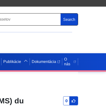
Search
O
Publikácie
Dokumentácia
nás
WMS) du
0