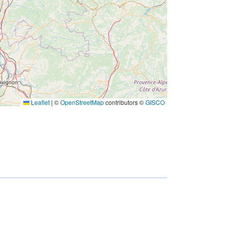
Leaflet
|
©
OpenStreetMap
contributors ©
GISCO