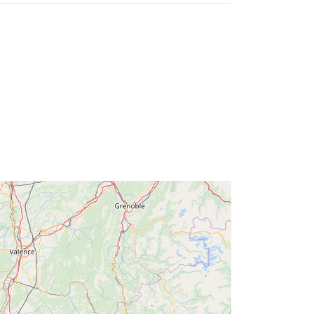
:
http://catalogue.geo-
ide.developpement-
durable.gouv.fr/service/fr-
120066022-wxs-7210521b-1285-
45e6-af51-22f24c924297
http://data.europa.eu/88u/dataset/fr-
120066022-srv-b7e705aa-0b01-
431d-be6f-daa794bbf81b
Zdroj:
http://inspire.ec.europa.eu/metadata-
codelist/ResourceType/services