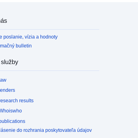
nás
 poslanie, vízia a hodnoty
rmačný bulletin
 služby
law
tenders
esearch results
Whoiswho
ublications
lásenie do rozhrania poskytovateľa údajov