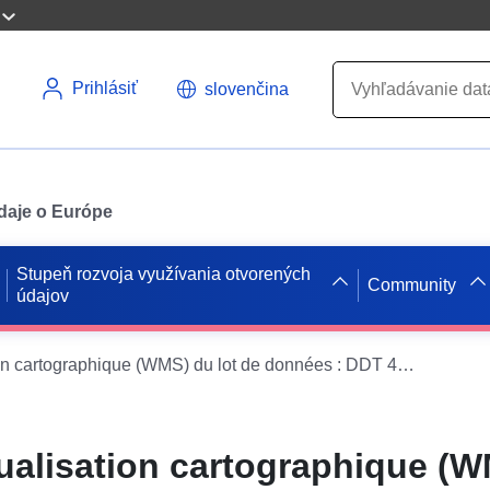
Prihlásiť
slovenčina
údaje o Európe
Stupeň rozvoja využívania otvorených
Community
údajov
Service de visualisation cartographique (WMS) du lot de données : DDT 48 - PLAN DE PREVENTION DES RISQUES INONDATION DE LA COMMUNE DE LA CANOURGUE
sualisation cartographique (