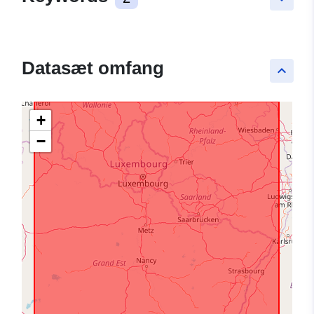
Datasæt omfang
keyboard_arrow_up
+
−