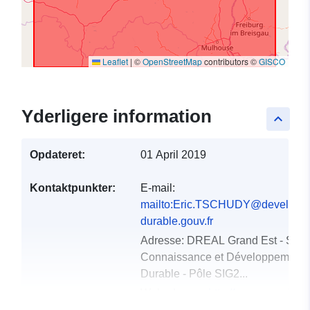
Leaflet
|
©
OpenStreetMap
contributors ©
GISCO
Yderligere information
keyboard_arrow_up
Opdateret:
01 April 2019
Kontaktpunkter:
E-mail:
mailto:Eric.TSCHUDY@developp
durable.gouv.fr
Adresse:
DREAL Grand Est - Serv
Connaissance et Développement
Durable - Pôle SIG2...
Webadresse:
http://www.grand-
est.developpement-durable.gouv.fr