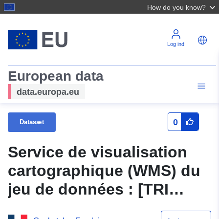
How do you know?
Log ind
European data
data.europa.eu
0
Datasæt
Service de visualisation
cartographique (WMS) du
jeu de données : [TRI
d'EPINAL] Zones