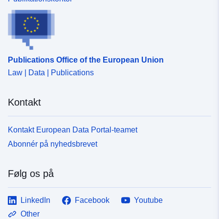
ressource:
Identifikatorer:
http://catalogue.geo-
ide.developpement-
durable.gouv.fr/service/fr-
Publications Office of the European Union
120066022-wxs-69ef7518-
aea3-42d9-bae4-
Law | Data | Publications
c9b5aee4e4c0
Kontakt
uriRef:
http://data.europa.eu/88u/dataset/fr
120066022-srv-b7f40547-d2be-
Kontakt European Data Portal-teamet
4b3a-8483-2f65155404f5
Abonnér på nyhedsbrevet
Type:
Ressource:
http://inspire.ec.europa.eu/metadat
Følg os på
codelist/ResourceType/services
LinkedIn
Facebook
Youtube
Other