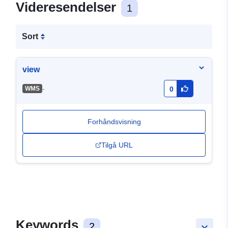
Videresendelser
1
Sort
view
-
WMS
0
Forhåndsvisning
Tilgå URL
Keywords
2
keyboard_arrow_down