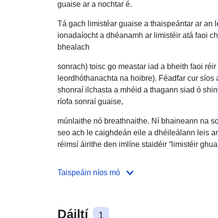
guaise ar a nochtar é.
Tá gach limistéar guaise a thaispeántar ar an 
ionadaíocht a dhéanamh ar limistéir atá faoi ch
bhealach
sonrach) toisc go meastar iad a bheith faoi réi
leordhóthanachta na hoibre). Féadfar cur sío
shonraí ilchasta a mhéid a thagann siad ó shint
ríofa sonraí guaise,
múnlaithe nó breathnaithe. Ní bhaineann na so
seo ach le caighdeán eile a dhéileálann leis a
réimsí áirithe den imlíne staidéir “limistéir ghua
Taispeáin níos mó
Dáiltí
1