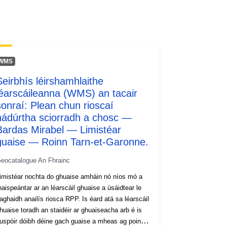
WMS
Seirbhís léirshamhlaithe
léarscáileanna (WMS) an tacair
sonraí: Plean chun rioscaí
nádúrtha sciorradh a chosc —
Bardas Mirabel — Limistéar
guaise — Roinn Tarn-et-Garonne.
eocatalogue An Fhrainc
imistéar nochta do ghuaise amháin nó níos mó a
haispeántar ar an léarscáil ghuaise a úsáidtear le
aghaidh anailís riosca RPP. Is éard atá sa léarscáil
huaise toradh an staidéir ar ghuaiseacha arb é is
uspóir dóibh déine gach guaise a mheas ag pointe