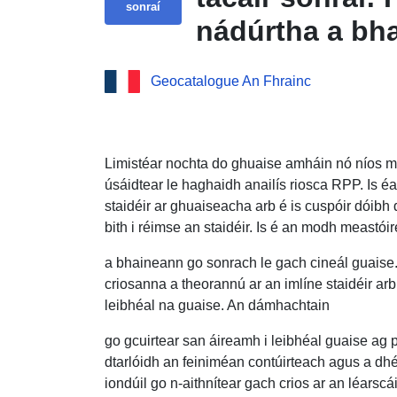
sonraí
nádúrtha a bha
Caylus — Limis
Geocatalogue An Fhrainc
Garonne. Seirb
(WMS) an tacai
rioscaí nádúrt
Limistéar nochta do ghuaise amháin nó níos mó
úsáidtear le haghaidh anailís riosca RPP. Is éa
Bardas Caylus
staidéir ar ghuaiseacha arb é is cuspóir dóib
Garonne.
bith i réimse an staidéir. Is é an modh meastói
a bhaineann go sonrach le gach cineál guaise. 
criosanna a theorannú ar an imlíne staidéir arb
leibhéal na guaise. An dámhachtain
go gcuirtear san áireamh i leibhéal guaise ag p
dtarlóidh an feiniméan contúirteach agus a d
iondúil go n-aithnítear gach crios ar an léarsc