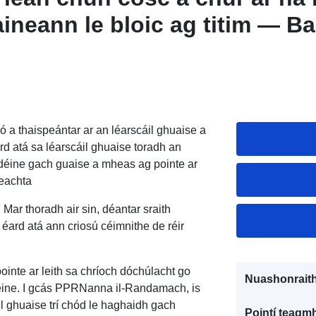
ineann le bloic ag titim — B
téar guaise — Roinn Tarn-et
hís léirshamhlaithe léarscái
r sonraí: Plean chun cosc a c
ha a bhaineann le bloic ag ti
 a thaispeántar ar an léarscáil ghuaise a
rd atá sa léarscáil ghuaise toradh an
 — Limistéar guaise — Roinn 
h déine gach guaise a mheas ag pointe ar
reachta
Mar thoradh air sin, déantar sraith
 éard atá ann criosú céimnithe de réir
ointe ar leith sa chríoch dóchúlacht go
Nuashonraith
héine. I gcás PPRNanna il-Randamach, is
áil ghuaise trí chód le haghaidh gach
Pointí teagmh