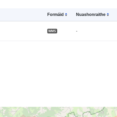
Formáid
Nuashonraithe
Acmhainn
Spásúil:
-
WMS
Aitheantóirí:
uriRef:
Clóscríobh: