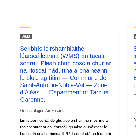
WMS
Seirbhís léirshamhlaithe
léarscáileanna (WMS) an tacair
sonraí: Plean chun cosc a chur ar
na rioscaí nádúrtha a bhaineann
le bloic ag titim — Commune de
Saint-Antonin-Noble-Val — Zone
d’Aléas — Department of Tarn-et-
G
Garonne.
L
Geocatalogue An Fhrainc
t
h
Limistéar nochta do ghuaise amháin nó níos mó a
g
thaispeántar ar an léarscáil ghuaise a úsáidtear le
c
haghaidh anailís riosca RPP. Is éard atá sa léarscáil