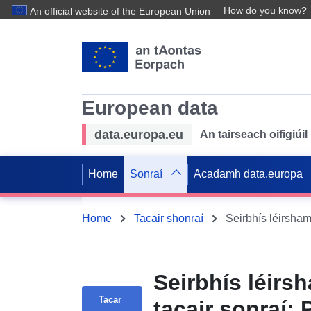
How do you know?
An official website of the European Union
European data
data.europa.eu
An tairseach oifigiú
Home
Sonraí
Acadamh data.europa
Home
Tacair shonraí
Seirbhís léirs
Tacar
tacair sonraí: