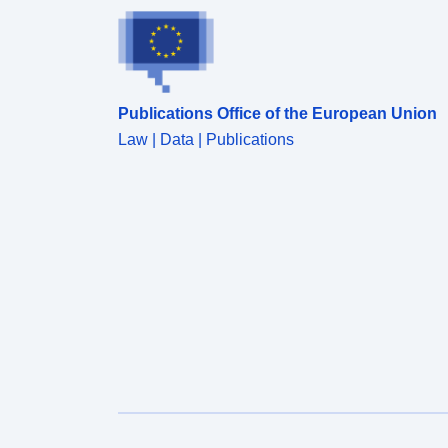
shintéis agus úsáid á baint as roinnt foinsí ríofa
sonraí guaise, múnlaithe nó breathnaithe. Ní
bhaineann na sonraí foinseacha seo leis an aicme
réad seo ach le caighdeán eile a dhéileálann leis an
eolas ar ghuaiseacha. Meastar go bhfuil réimsí
Publications Office of the European Union
áirithe den imlíne staidéir “limistéir ghuaiseacha
nialais nó neamhshuntasacha”. Is iad seo na réimsí
Law | Data | Publications
ina ndearnadh staidéar ar an nguais agus ina bhfuil
nialas. Níl na réimsí seo san áireamh san aicme
réad agus ní gá iad a léiriú mar chriosanna guaise.
Mar sin féin, i gcás PPRanna nádúrtha, d’fhéadfadh
criosú rialála áirithe a aicmiú limistéir nach bhfuil
nochta do ghuais i gcrios forordaithe (féach an
sainmhíniú ar aicme ZonePPR).