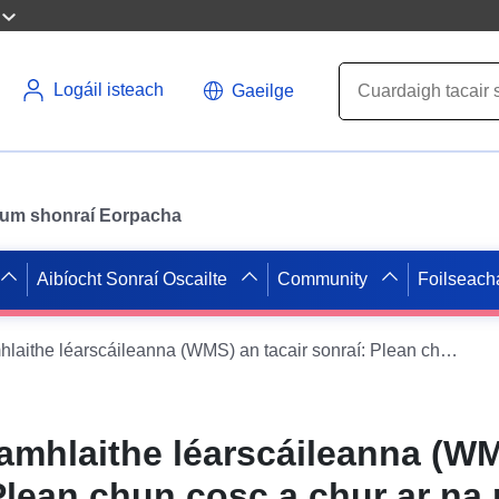
Logáil isteach
Gaeilge
il um shonraí Eorpacha
Aibíocht Sonraí Oscailte
Community
Foilseach
Seirbhís léirshamhlaithe léarscáileanna (WMS) an tacair sonraí: Plean chun cosc a chur ar na rioscaí nádúrtha a bhaineann le bloic ag titim — Bardas Caylus — Limistéar guaise — Roinn Tarn-et-Garonne. Seirbhís léirshamhlaithe léarscáileanna (WMS) an tacair sonraí: Plean chun cosc a chur ar na rioscaí nádúrtha a bhaineann le bloic ag titim — Bardas Caylus — Limistéar guaise — Roinn Tarn-et-Garonne.
hamhlaithe léarscáileanna (W
 Plean chun cosc a chur ar na 