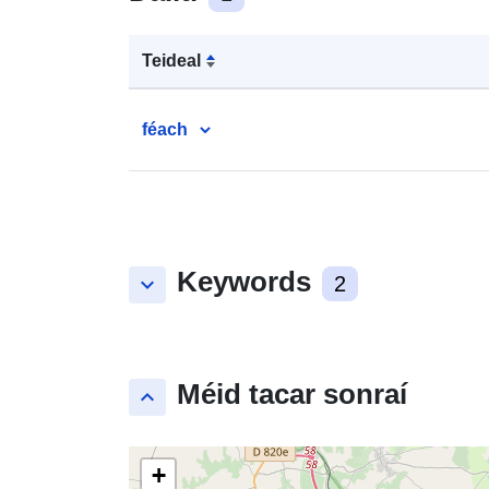
Teideal
féach
Keywords
keyboard_arrow_down
2
Méid tacar sonraí
keyboard_arrow_up
+