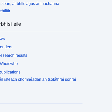
aí guaise, múnlaithe nó breathnaithe. Ní
isean, ár bhfís agus ár luachanna
haineann na sonraí foinseacha seo leis an aicme
htlitir
éad seo ach le caighdeán eile a dhéileálann leis an
olas ar ghuaiseacha. Meastar go bhfuil réimsí
irithe den imlíne staidéir “limistéir ghuaiseacha
rbhísí eile
ialais nó neamhshuntasacha”. Is iad seo na réimsí
na ndearnadh staidéar ar an nguais agus ina bhfuil
law
alas. Níl na réimsí seo san áireamh san aicme
éad agus ní gá iad a léiriú mar chriosanna guaise.
tenders
ar sin féin, i gcás PPRanna nádúrtha, d’fhéadfadh
esearch results
iosú rialála áirithe a aicmiú limistéir nach bhfuil
ochta do ghuais i gcrios forordaithe (féach an
Whoiswho
ainmhíniú ar aicme ZonePPR).
ublications
il isteach chomhéadan an tsoláthraí sonraí