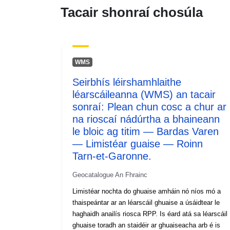
Tacair shonraí chosúla
WMS
Seirbhís léirshamhlaithe
léarscáileanna (WMS) an tacair
sonraí: Plean chun cosc a chur ar
na rioscaí nádúrtha a bhaineann
le bloic ag titim — Bardas Varen
— Limistéar guaise — Roinn
Tarn-et-Garonne.
Geocatalogue An Fhrainc
Limistéar nochta do ghuaise amháin nó níos mó a
thaispeántar ar an léarscáil ghuaise a úsáidtear le
haghaidh anailís riosca RPP. Is éard atá sa léarscáil
ghuaise toradh an staidéir ar ghuaiseacha arb é is