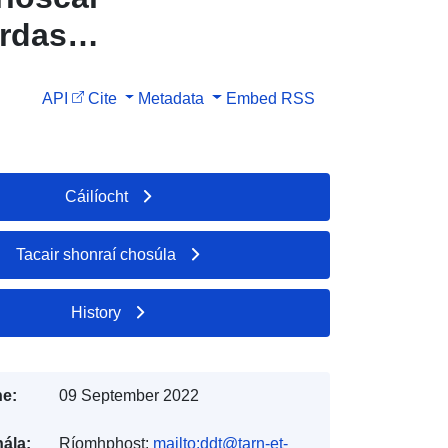
ardas
-
API
Cite
Metadata
Embed
RSS
leanna
hur ar na
tim —
Cáilíocht
Tarn-et-
Tacair shonraí chosúla
History
e:
09 September 2022
ála:
Ríomhphost:
mailto:ddt@tarn-et-