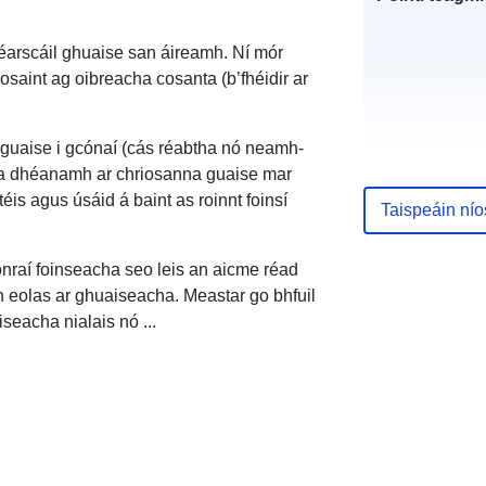
léarscáil ghuaise san áireamh. Ní mór
osaint ag oibreacha cosanta (b’fhéidir ar
r guaise i gcónaí (cás réabtha nó neamh-
s a dhéanamh ar chriosanna guaise mar
Taifead Catal
éis agus úsáid á baint as roinnt foinsí
Taispeáin ní
nraí foinseacha seo leis an aicme réad
n eolas ar ghuaiseacha. Meastar go bhfuil
iseacha nialais nó ...
Spásúil: