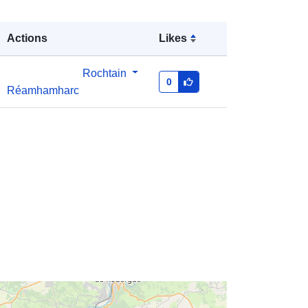
Clóscríobh:
Polygon
Actions
Likes
Rochtain
0
http://descartes-dev.cete-
Réamhamharc
mediterranee.i2/service/fr-
120066022-wxs-4882f8cd-ed8e-
489e-9349-28137a49699c
http://data.europa.eu/88u/dataset/fr-
120066022-srv-b8502740-61a7-
42b2-a0b4-f4bf00af20f1
Acmhainn:
http://inspire.ec.europa.eu/metadata-
codelist/SpatialDataServiceType/vie
w