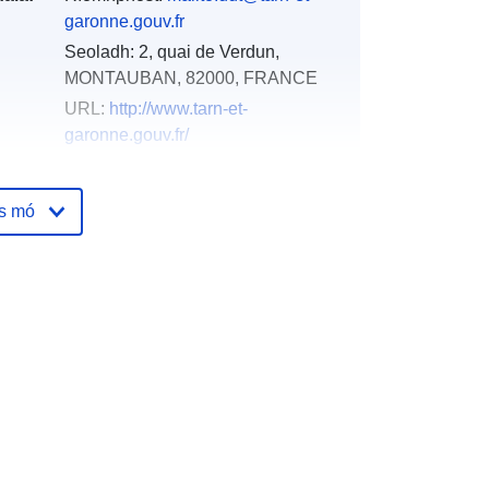
garonne.gouv.fr
Seoladh:
2, quai de Verdun,
MONTAUBAN, 82000, FRANCE
URL:
http://www.tarn-et-
garonne.gouv.fr/
óige:
Curtha le data.europa.eu:
18
os mó
December 2021
Nuashonraithe ar data.europa.eu:
01 October 2022
Comhordanáidí:
[ [ 1.85149109,
44.30183792 ], [ 1.68060255,
44.30183792 ], [ 1.68060255,
44.19514465 ], [ 1.85149109,
44.19514465 ], [ 1.85149109,
44.30183792 ] ]