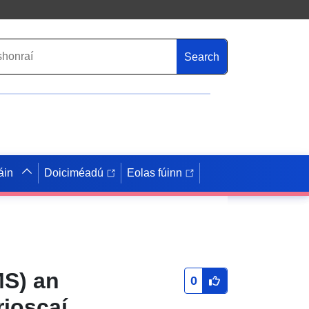
Search
áin
Doiciméadú
Eolas fúinn
MS) an
0
rioscaí