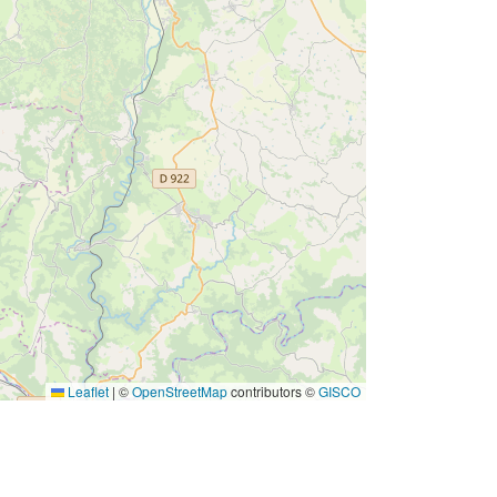
Leaflet
|
©
OpenStreetMap
contributors ©
GISCO