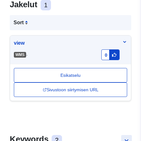
Jakelut
1
Sort
view
-
WMS
0
Esikatselu
Sivustoon siirtymisen URL
Keywords
2
keyboard_arrow_down