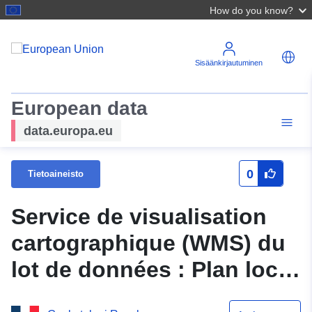
How do you know?
Sisäänkirjautuminen
European data
data.europa.eu
0
Tietoaineisto
Service de visualisation
cartographique (WMS) du
lot de données : Plan local
d'urbanisme de la