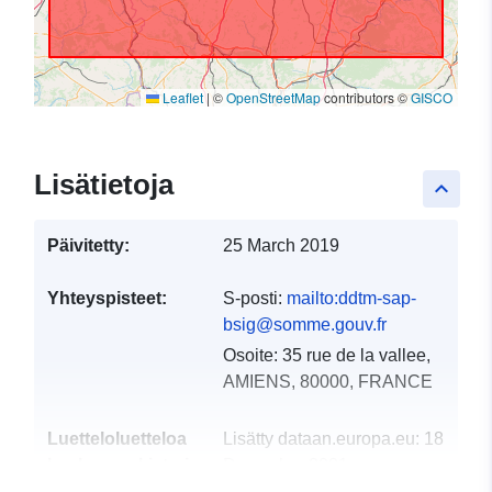
Leaflet
|
©
OpenStreetMap
contributors ©
GISCO
Lisätietoja
keyboard_arrow_up
Päivitetty:
25 March 2019
Yhteyspisteet:
S-posti:
mailto:ddtm-sap-
bsig@somme.gouv.fr
Osoite:
35 rue de la vallee,
AMIENS, 80000, FRANCE
Luetteloluetteloa
Lisätty dataan.europa.eu:
18
koskeva rekisteri:
December 2021