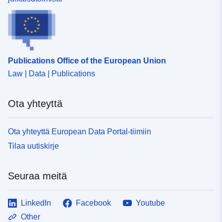
120066022-wxs-50905afe-
a2c8-47f8-8b69-
d55c3aacecde
uriRef:
http://data.europa.eu/88u/dataset/fr
Publications Office of the European Union
120066022-srv-b891c44a-9d5b-
Law | Data | Publications
4eb4-8c6e-96796d409f1c
Ota yhteyttä
Tyyppi:
Tietoaineistolinkki:
http://inspire.ec.europa.eu/metadat
codelist/ResourceType/services
Ota yhteyttä European Data Portal-tiimiin
Tilaa uutiskirje
Seuraa meitä
LinkedIn
Facebook
Youtube
Other