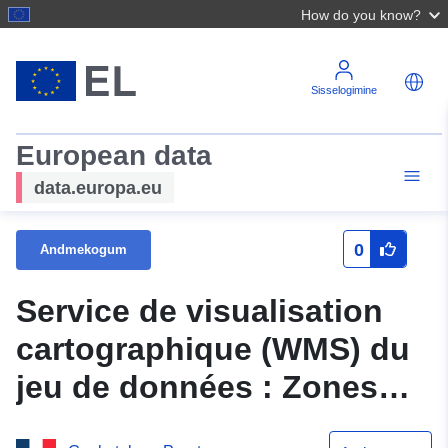
How do you know?
Sisselogimine
European data
data.europa.eu
0
Andmekogum
Service de visualisation
cartographique (WMS) du
jeu de données : Zones
humides remarquables