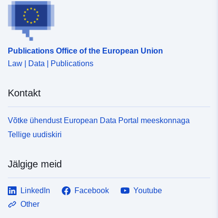
Identifikaatorid:
http://catalogue.geo-
ide.developpement-
durable.gouv.fr/service/fr-
Publications Office of the European Union
120066022-wxs-a4fa1050-
bb96-41f7-b2fd-
Law | Data | Publications
1836c3f51f15
Kontakt
uriRef:
http://data.europa.eu/88u/dataset/fr
120066022-srv-b8cbde0f-0b12-
Võtke ühendust European Data Portal meeskonnaga
45c3-ba4c-a710afac1265
Tellige uudiskiri
Tüüp:
Ressurss:
http://inspire.ec.europa.eu/metadat
Jälgige meid
codelist/ResourceType/services
LinkedIn
Facebook
Youtube
Other