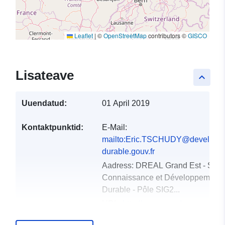
Leaflet
|
©
OpenStreetMap
contributors ©
GISCO
Lisateave
keyboard_arrow_up
Uuendatud:
01 April 2019
Kontaktpunktid:
E-Mail:
mailto:Eric.TSCHUDY@developp
durable.gouv.fr
Aadress:
DREAL Grand Est - Serv
Connaissance et Développement
Durable - Pôle SIG2...
URL:
http://www.grand-
est.developpement-durable.gouv.fr