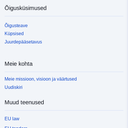
Õigusküsimused
Õigusteave
Küpsised
Juurdepääsetavus
Meie kohta
Meie missioon, visioon ja väärtused
Uudiskiri
Muud teenused
EU law