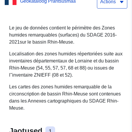
Geokataloog Prantsusmaa
(Surface) du SDAGE 2016-
Actions
2021 sur le bassin Rhin-
Meuse
Le jeu de données contient le périmètre des Zones
humides remarquables (surfaces) du SDAGE 2016-
2021sur le bassin Rhin-Meuse.
Localisation des zones humides répertoriées suite aux
inventaires départementaux de Lorraine et du bassin
Rhin-Meuse (54, 55, 57, 57, 68 et 88) ou issues de
l''inventaire ZNIEFF (08 et 52).
Les cartes des zones humides remarquable de la
circonscription de bassin Rhin-Meuse sont contenues
dans les Annexes cartographiques du SDAGE Rhin-
Meuse.
Jaotused
1