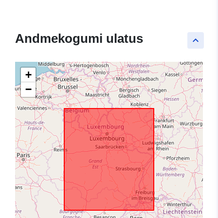
Andmekogumi ulatus
keyboard_arrow_up
+
−