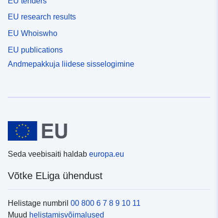
EU tenders
EU research results
EU Whoiswho
EU publications
Andmepakkuja liidese sisselogimine
Seda veebisaiti haldab
europa.eu
Võtke ELiga ühendust
Helistage numbril
00 800 6 7 8 9 10 11
Muud
helistamisvõimalused