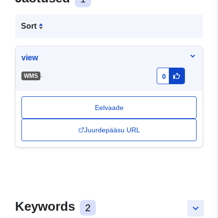
Sort
view
-
WMS
0
Eelvaade
Juurdepääsu URL
Keywords
2
keyboard_arrow_down