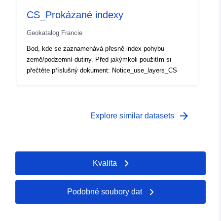
CS_Prokázané indexy
Geokatalog Francie
Bod, kde se zaznamenává přesně index pohybu
země/podzemní dutiny. Před jakýmkoli použitím si
přečtěte příslušný dokument: Notice_use_layers_CS
arrow_forward
Explore similar datasets
Kvalita
Podobné soubory dat