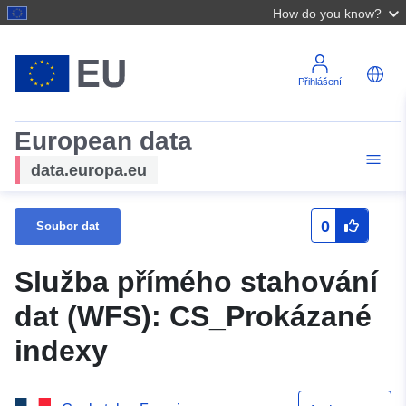
How do you know?
Přihlášení
European data
data.europa.eu
0
Soubor dat
Služba přímého stahování
dat (WFS): CS_Prokázané
indexy