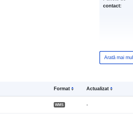
contact:
Arată mai mul
Registru cata
Format
Actualizat
Identificatori:
-
WMS