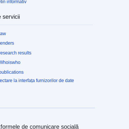
tin informativ
 servicii
law
tenders
esearch results
Whoiswho
ublications
ctare la interfața furnizorilor de date
tformele de comunicare socială