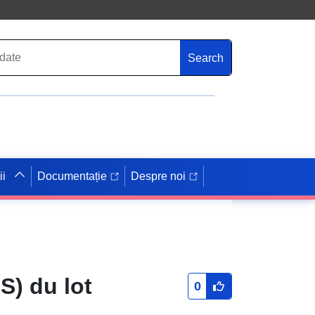
Search
ii
Documentație
Despre noi
S) du lot
0
s