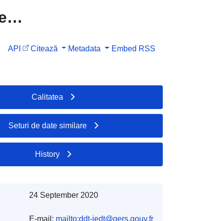
e
API
Citează
Metadata
Embed
RSS
Calitatea
Seturi de date similare
History
24 September 2020
E-mail:
mailto:ddt-iedt@gers.gouv.fr