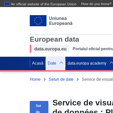
How do you know?
An official website of the European Union
European data
data.europa.eu
Portalul oficial pent
Acasă
Date
data.europa academy
Home
Seturi de date
Service de visu
Set
de données : P
de