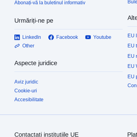
Bule
Abonați-vă la buletinul informativ
Alte
Urmăriți-ne pe
EU 
LinkedIn
Facebook
Youtube
EU 
Other
EU r
Aspecte juridice
EU 
EU p
Aviz juridic
Cone
Cookie-uri
Accesibilitate
Contactați instituțiile UE
Pla