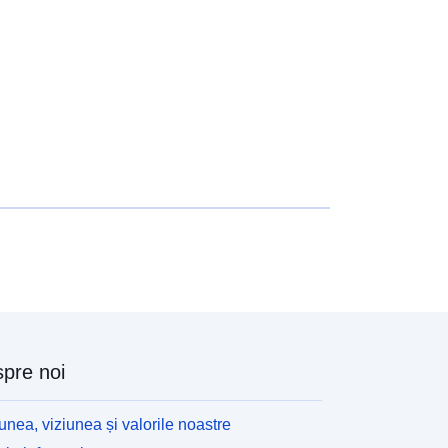
http://data.europa.eu/88u/dataset/fr-
120066022-srv-b9a82a8e-0c7b-
4bbc-acd9-9a7ebe7e9d6c
Resursă:
http://inspire.ec.europa.eu/metadata-
codelist/SpatialDataServiceType/vie
w
pre noi
unea, viziunea și valorile noastre