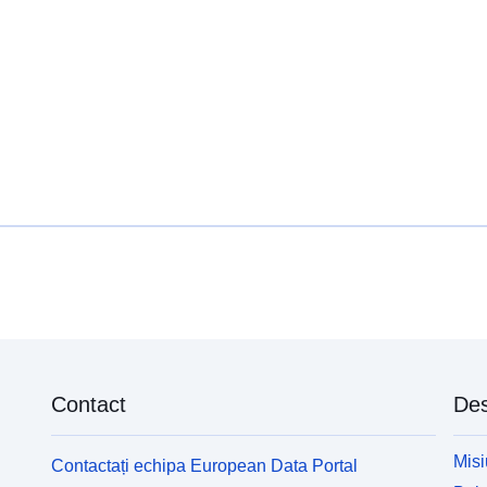
uriRef:
Tip:
Contact
Des
Misi
Contactați echipa European Data Portal