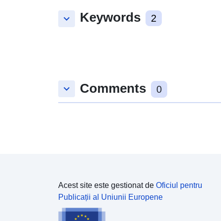
Keywords
keyboard_arrow_down
2
Comments
keyboard_arrow_down
0
Acest site este gestionat de
Oficiul pentru
Publicații al Uniunii Europene