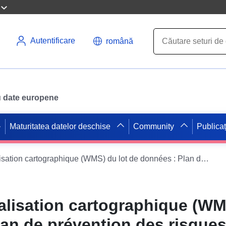
Autentificare
română
ru date europene
Maturitatea datelor deschise
Community
Publicaț
Service de visualisation cartographique (WMS) du lot de données : Plan de prévention des risques inondation de la commune Flamarens dans le département du Gers
alisation cartographique (WM
lan de prévention des risque