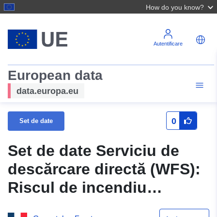
How do you know?
Autentificare
European data
data.europa.eu
0
Set de date
Set de date Serviciu de
descărcare directă (WFS):
Riscul de incendiu
forestier în municipalitatea