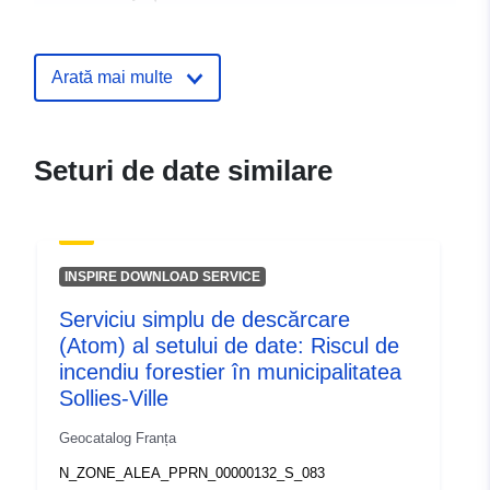
Identificatori:
http://catalogue.geo-
ide.developpement-
Arată mai multe
durable.gouv.fr/service/fr-
120066022-wxs-490d54c8-
2058-4045-a5e1-
Seturi de date similare
61db632d4402
uriRef:
http://data.europa.eu/88u/dataset/fr
120066022-srv-b9dd9d7a-49a4-
INSPIRE DOWNLOAD SERVICE
4acc-8fa3-6ffadcf58212
Serviciu simplu de descărcare
Tip:
Resursă:
(Atom) al setului de date: Riscul de
http://inspire.ec.europa.eu/metadat
incendiu forestier în municipalitatea
codelist/SpatialDataServiceType/d
Sollies-Ville
Geocatalog Franța
N_ZONE_ALEA_PPRN_00000132_S_083