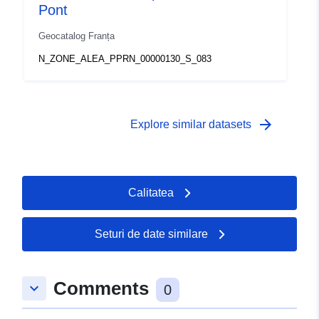
Pont
Geocatalog Franța
N_ZONE_ALEA_PPRN_00000130_S_083
arrow_forward
Explore similar datasets
Calitatea
Seturi de date similare
Comments
keyboard_arrow_down
0