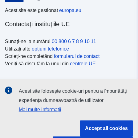
Acest site este gestionat
europa.eu
Contactați instituțiile UE
Sunați-ne la numărul
00 800 6 7 8 9 10 11
Utilizați alte
opțiuni telefonice
Scrieți-ne completând
formularul de contact
Veniți să discutăm la unul din
centrele UE
Platformele de comunicare socială
Acest site folosește cookie-uri pentru a îmbunătăți
Descoperiți canalele UE
pe rețelele sociale
experiența dumneavoastră de utilizator
Mai multe informații
Instituțiile și organismele UE
Accept all cookies