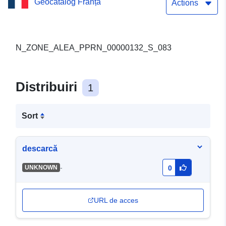
Geocatalog Franța
Sollies-Ville
Actions
N_ZONE_ALEA_PPRN_00000132_S_083
Distribuiri
1
Sort
descarcă
-
UNKNOWN
0
URL de acces