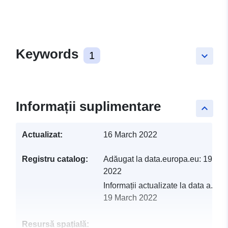
Keywords
1
keyboard_arrow_down
Informații suplimentare
keyboard_arrow_up
Actualizat:
16 March 2022
Registru catalog:
Adăugat la data.europa.eu:
19 Ma
2022
Informații actualizate la data a.eur
19 March 2022
Resursă spațială: