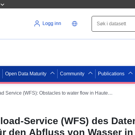
Logg inn
Open Data Maturity
Community
Publications
Dataset Direct Download Service (WFS): Obstacles to water flow in Haute-Savoie
load-Service (WFS) des Date
ür den Abfluss von Wasser in