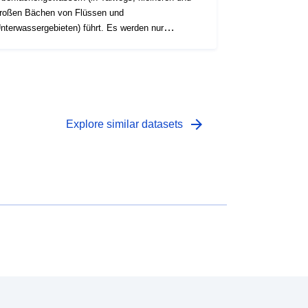
roßen Bächen von Flüssen und
nterwassergebieten) führt. Es werden nur
ünstliche Hindernisse (durch menschliche
ätigkeiten) berücksichtigt.
arrow_forward
Explore similar datasets