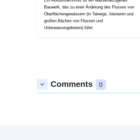
Ein Abflusshemmnis ist ein wasserbezogenes
Bauwerk, das zu einer Änderung des Flusses von
Oberflächengewässern (in Talwegs, kleineren und
großen Bächen von Flüssen und
Unterwassergebieten) führt.
Comments
keyboard_arrow_down
0