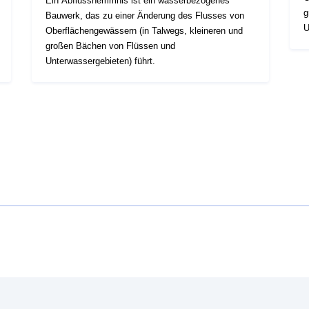
Ein Abflusshemmnis ist ein wasserbezogenes
g
Bauwerk, das zu einer Änderung des Flusses von
U
Oberflächengewässern (in Talwegs, kleineren und
k
großen Bächen von Flüssen und
T
Unterwassergebieten) führt.