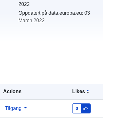
2022
Oppdatert på data.europa.eu:
03
March 2022
r:
http://catalogue.geo-
ide.developpement-
durable.gouv.fr/service/fr-
120066022-wxs-dbc38351-481d-
4d64-b6ca-788367bc3816
Actions
Likes
http://data.europa.eu/88u/dataset/fr-
120066022-srv-ba24c8c9-f119-
Tilgang
0
4a82-b957-bd85a026e0e7
Ressurs:
http://inspire.ec.europa.eu/metadata-