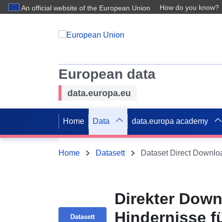
How do you know?
An official website of the European Union
European data
data.europa.eu
Home
Data
data.europa academy
Home
Datasett
Direkter Down
Hindernisse f
Datasett