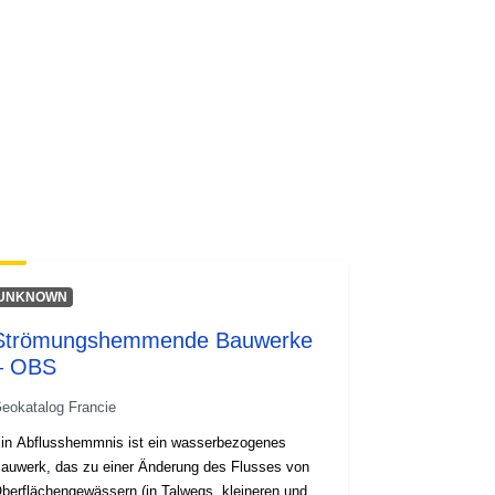
codelist/SpatialDataServiceType/do
wnlo...
UNKNOWN
Strömungshemmende Bauwerke
– OBS
eokatalog Francie
in Abflusshemmnis ist ein wasserbezogenes
auwerk, das zu einer Änderung des Flusses von
berflächengewässern (in Talwegs, kleineren und