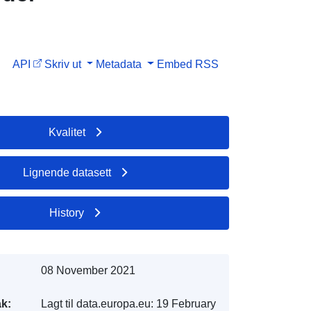
API
Skriv ut
Metadata
Embed
RSS
Kvalitet
Lignende datasett
History
08 November 2021
k:
Lagt til data.europa.eu:
19 February