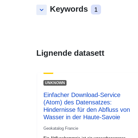
Keywords
keyboard_arrow_down
1
Lignende datasett
UNKNOWN
Einfacher Download-Service
(Atom) des Datensatzes:
Hindernisse für den Abfluss von
Wasser in der Haute-Savoie
Geokatalog Francie