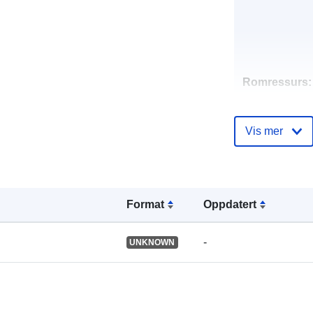
Romressurs:
Identifikatore
Vis mer
Format
Oppdatert
uriRef:
-
UNKNOWN
Type: