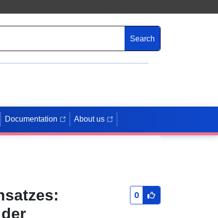
Search
Documentation
About us
nsatzes:
0
 der