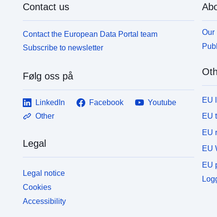
Contact us
Abo
Our 
Contact the European Data Portal team
Publ
Subscribe to newsletter
Oth
Følg oss på
EU 
LinkedIn
Facebook
Youtube
EU 
Other
EU r
Legal
EU 
EU p
Legal notice
Logg
Cookies
Accessibility