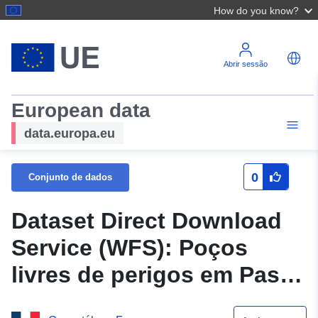
How do you know?
Abrir sessão
European data
data.europa.eu
0
Conjunto de dados
Dataset Direct Download
Service (WFS): Poços
livres de perigos em Pas-
de-Calais Dataset Direct