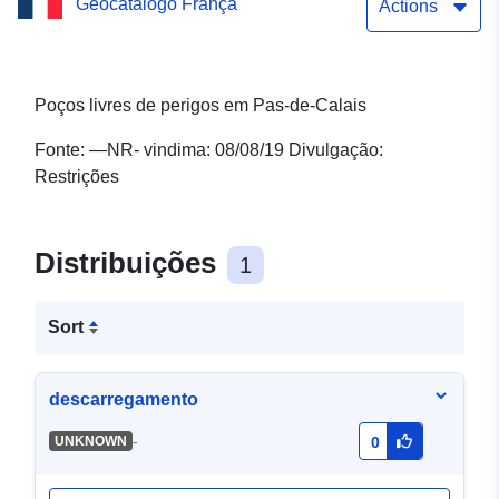
Geocatálogo França
Download Service (WFS):
Actions
Poços livres de perigos
em Pas-de-Calais
Poços livres de perigos em Pas-de-Calais
Fonte: —NR- vindima: 08/08/19 Divulgação:
Restrições
Distribuições
1
Sort
descarregamento
-
UNKNOWN
0