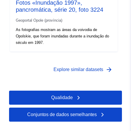
Fotos «Inundação 1997»,
pancromática, série 20, foto 3224
Geoportal Opole (província)
As fotografias mostram as áreas da voivodia de
Opolskie, que foram inundadas durante a inundação do
século em 1997.
arrow_forward
Explore similar datasets
Qualidade
Conjuntos de dados semelhantes