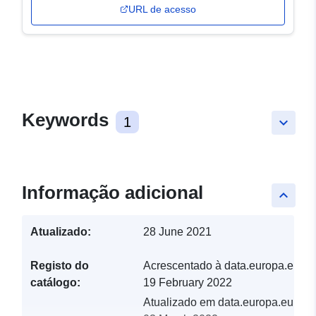
URL de acesso
Keywords
1
keyboard_arrow_down
Informação adicional
keyboard_arrow_up
Atualizado:
28 June 2021
Registo do
Acrescentado à data.europa.eu:
catálogo:
19 February 2022
Atualizado em data.europa.eu: