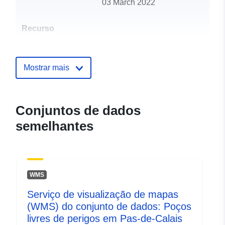
03 March 2022
Recurso
espacial:
Identificadores:
http://catalogue.geo-
Mostrar mais
ide.developpement-
durable.gouv.fr/service/fr-
120066022-wxs-42383cb9-
Conjuntos de dados
0220-4009-b2f5-
semelhantes
49007449e884
uriRef:
http://data.europa.eu/88u/dataset/fr
120066022-srv-ba331ba1-4abf-
4a55-a2bb-474cb624b5ce
WMS
Serviço de visualização de mapas
Tipo:
Recurso:
(WMS) do conjunto de dados: Poços
http://inspire.ec.europa.eu/metadat
livres de perigos em Pas-de-Calais
codelist/ResourceType/services