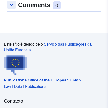
Comments
keyboard_arrow_down
0
Este sítio é gerido pelo
Serviço das Publicações da
União Europeia
Publications Office of the European Union
Law | Data | Publications
Contacto