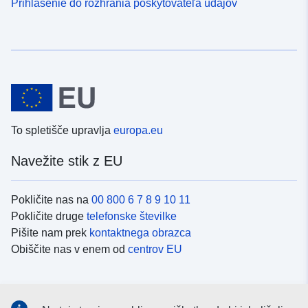
Prihlásenie do rozhrania poskytovateľa údajov
To spletišče upravlja
europa.eu
Navežite stik z EU
Pokličite nas na
00 800 6 7 8 9 10 11
Pokličite druge
telefonske številke
Pišite nam prek
kontaktnega obrazca
Obiščite nas v enem od
centrov EU
Družbeni mediji