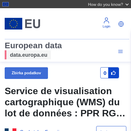
How do you know?
Login
European data
data.europa.eu
0
Zbirka podatkov
Service de visualisation
cartographique (WMS) du
lot de données : PPR RGA
Mas-d'Auvignon