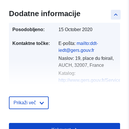
Dodatne informacije
keyboard_arrow_up
Posodobljeno:
15 October 2020
Kontaktne točke:
E-pošta:
mailto:ddt-
iedt@gers.gouv.fr
Naslov:
19, place du foirail,
AUCH, 32007, France
Katalog:
http://www.gers.gouv.fr/Services-
de-l-Etat/Agriculture-
environnement-amenag...
Prikaži več
Katalogski zapis:
Dodano v data.europa.eu:
18 Dec
2021
Posodobljeno na spletišču Data.e