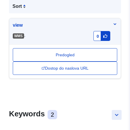
Sort
view
-
WMS
0
Predogled
Dostop do naslova URL
Keywords
2
keyboard_arrow_down