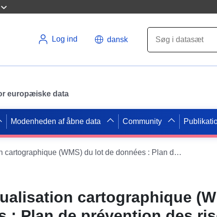
Log ind
dansk
 for europæiske data
Modenheden af åbne data
Community
Publikati
Service de visualisation cartographique (WMS) du lot de données : Plan de prévention des risques naturels de Rumilly (Haute-Savoie) – approuvé le 25/10/2013
sualisation cartographique (
s : Plan de prévention des ri