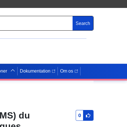
Search
oner
Dokumentation
Om os
WMS) du
0
sques