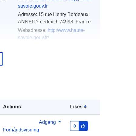
savoie.gouv.fr
Adresse:
15 rue Henry Bordeaux,
ANNECY cedex 9, 74998, France
Webadresse:
http://www.haute-
savoie.gouv.fr/
over
Tilføjet til data.europa.eu:
18
December 2021
Opdateret på data.europa.eu:
01
October 2022
Koordinater:
[ [ 5.91163015,
45.82488632 ], [ 5.91163015,
Actions
45.88636398 ], [ 5.9722538,
Likes
45.88636398 ], [ 5.9722538,
45.82488632 ], [ 5.91163015,
Adgang
0
45.82488632 ] ]
Forhåndsvisning