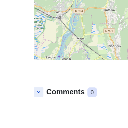
Comments
keyboard_arrow_down
0