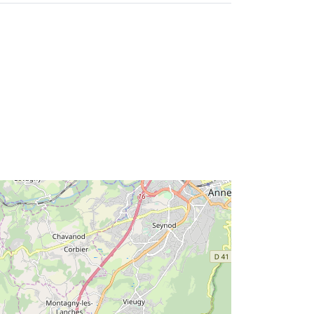
Type:
Polygon
r:
http://catalogue.geo-
ide.developpement-
durable.gouv.fr/service/fr-
120066022-wxs-fdbdfc9b-6da5-
4267-aa7e-6d3e3bc823bf
http://data.europa.eu/88u/dataset/fr-
120066022-srv-ba6f4a67-13db-
4b4a-b2ba-0927afb85bee
Ressource:
http://inspire.ec.europa.eu/metadata-
codelist/ResourceType/services