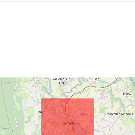
Rumlig
ressource:
Identifikatore
uriRef:
Type: