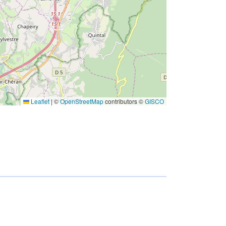
Leaflet
|
©
OpenStreetMap
contributors ©
GISCO