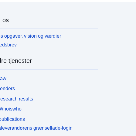
 os
s opgaver, vision og værdier
edsbrev
re tjenester
law
tenders
esearch results
Whoiswho
ublications
leverandørens grænseflade-login