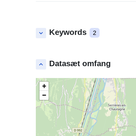
Keywords
keyboard_arrow_down
2
Datasæt omfang
keyboard_arrow_up
+
−