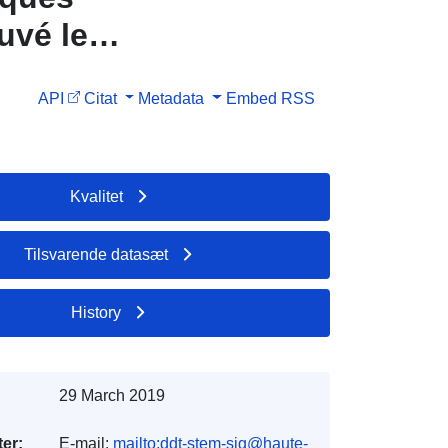
uvé le
API
Citat
Metadata
Embed
RSS
Kvalitet
Tilsvarende datasæt
History
29 March 2019
er:
E-mail:
mailto:ddt-stem-sig@haute-