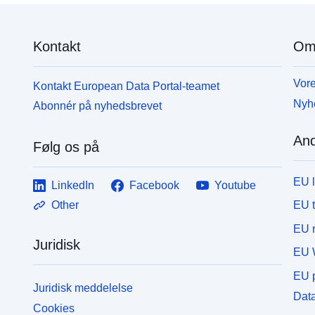
Kontakt
Om
Vore
Kontakt European Data Portal-teamet
Nyh
Abonnér på nyhedsbrevet
And
Følg os på
EU 
LinkedIn
Facebook
Youtube
EU 
Other
EU r
Juridisk
EU 
EU p
Juridisk meddelelse
Data
Cookies