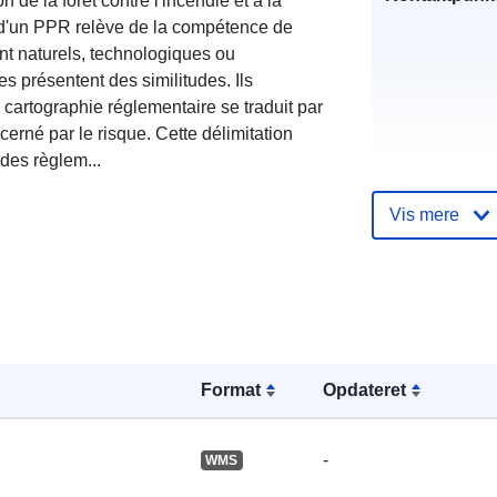
on de la forêt contre l'incendie et à la
 d'un PPR relève de la compétence de
ient naturels, technologiques ou
es présentent des similitudes. Ils
a cartographie réglementaire se traduit par
cerné par le risque. Cette délimitation
des règlem...
Fortegnelse 
Vis mere
kataloger:
Fysiske:
Format
Opdateret
-
WMS