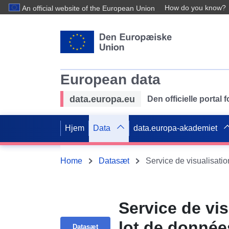
How do you know?
An official website of the European Union
European data
data.europa.eu
Den officielle portal
Hjem
Data
data.europa-akademiet
Home
Datasæt
Service de vi
lot de donnée
Datasæt