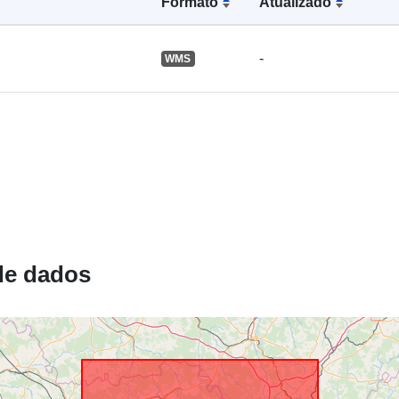
Formato
Atualizado
-
WMS
Recurso
espacial:
Identificador
uriRef:
de dados
Tipo: