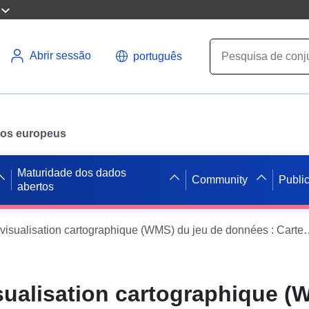
Abrir sessão
português
ados europeus
Maturidade dos dados
Community
Publi
abertos
Service de visualisation cartographique (WMS) du jeu de données : Cartes de bruit stratégi
sualisation cartographique 