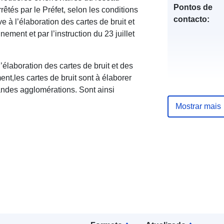
Pontos de
rêtés par le Préfet, selon les conditions
contacto:
ve à l’élaboration des cartes de bruit et
ement et par l’instruction du 23 juillet
l’élaboration des cartes de bruit et des
nt,les cartes de bruit sont à élaborer
randes agglomérations. Sont ainsi
Registo do
Mostrar mais
catálogo:
Espacial: