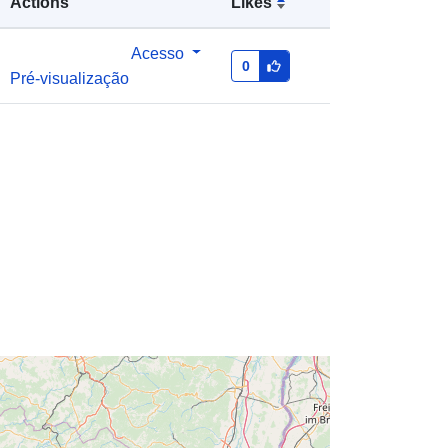
Actions
Likes
Tipo:
Polygon
Acesso
0
Pré-visualização
es:
http://catalogue.geo-
ide.developpement-
durable.gouv.fr/service/fr-
120066022-wxs-e80e96a5-8554-
429c-95b1-636938ff8437
http://data.europa.eu/88u/dataset/fr-
120066022-srv-ba95f580-5931-
49b2-9aa2-e491bce7bcb0
Recurso:
http://inspire.ec.europa.eu/metadata-
codelist/SpatialDataServiceType/vie