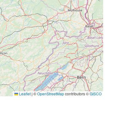
w
Leaflet
|
©
OpenStreetMap
contributors ©
GISCO