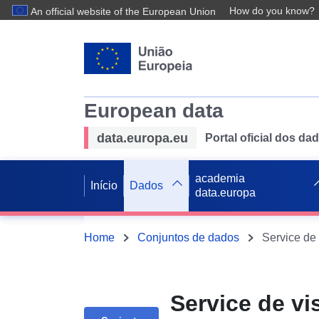
How do you know?
An official website of the European Union
European data
data.europa.eu
Portal oficial dos d
academia
Início
Dados
data.europa
Home
Conjuntos de dados
Service de vi