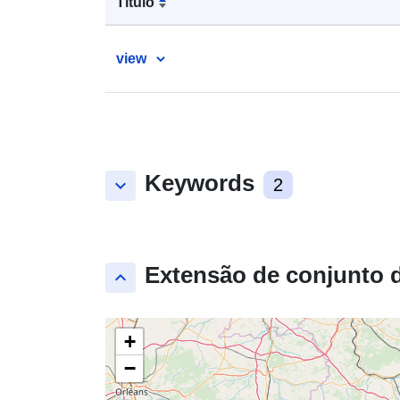
Título
view
Keywords
keyboard_arrow_down
2
Extensão de conjunto 
keyboard_arrow_up
+
−