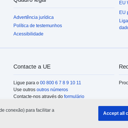
EU 
EU p
Advertência jurídica
Liga
Política de testemunhos
dad
Acessibilidade
Contacte a UE
Red
Ligue para o
00 800 6 7 8 9 10 11
Proc
Use outros
outros números
Contacte-nos através do
formulário
Encontre-se connosco num dos
centros da UE
Ins
de conexão) para facilitar a
Accept all 
Pesq