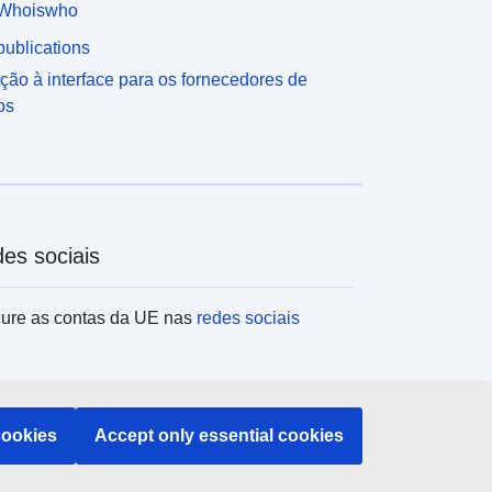
Whoiswho
ublications
ção à interface para os fornecedores de
os
es sociais
ure as contas da UE nas
redes sociais
tituições e organismos da UE
cookies
Accept only essential cookies
uisar todas as instituições e órgãos da UE