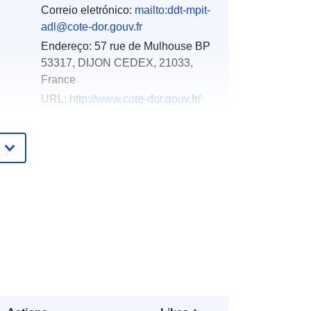
Correio eletrónico:
mailto:ddt-mpit-
adl@cote-dor.gouv.fr
Endereço:
57 rue de Mulhouse BP
53317, DIJON CEDEX, 21033,
France
URL:
http://www.cote-dor.gouv.fr/
Acrescentado à data.europa.eu:
18
December 2021
Atualizado em data.europa.eu:
01
October 2022
Coordenadas:
[ [ 5.51853752,
48.03137207 ], [ 4.06519604,
48.03137207 ], [ 4.06519604,
46.90095139 ], [ 5.51853752,
46.90095139 ], [ 5.51853752,
48.03137207 ] ]