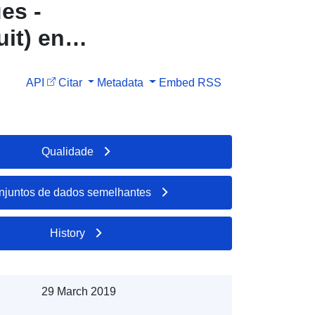
es -
it) en
API
Citar
Metadata
Embed
RSS
Qualidade
njuntos de dados semelhantes
History
29 March 2019