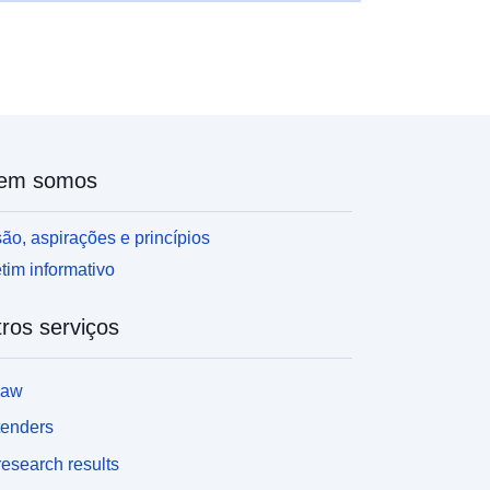
em somos
ão, aspirações e princípios
tim informativo
ros serviços
law
tenders
esearch results