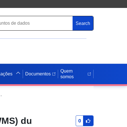
Search
Quem
cações
Documentos
somos
ques - Autoroutes concédées - carte de type A (nuit) en Côte d'Or - 2ème échéance 2012-2017
(WMS) du
0