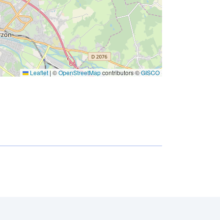
Leaflet
|
©
OpenStreetMap
contributors ©
GISCO