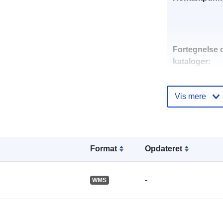
Fortegnelse 
kataloger:
Vis mere
Fysiske:
Format
Opdateret
-
WMS
Rumlig