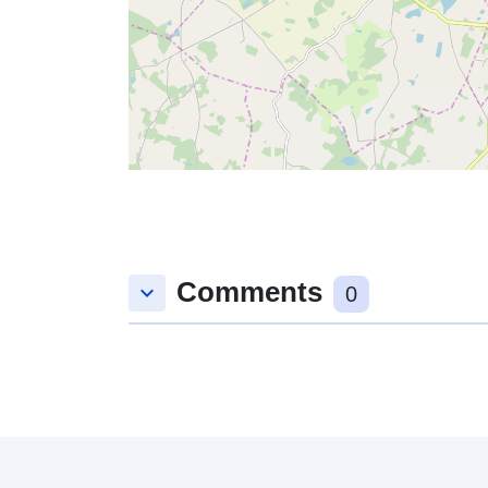
Comments
keyboard_arrow_down
0