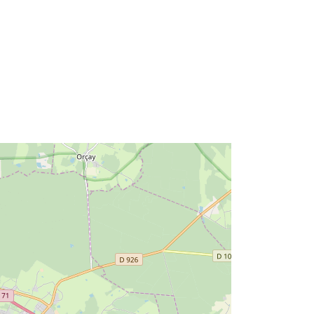
r:
http://catalogue.geo-
ide.developpement-
durable.gouv.fr/service/fr-
120066022-wxs-23968f43-bbd3-
4411-b9ef-4cb8fd613584
http://data.europa.eu/88u/dataset/fr-
120066022-srv-bac3ab69-42f6-
443d-9121-332d91e11bfb
Ressource:
http://inspire.ec.europa.eu/metadata-
codelist/ResourceType/services