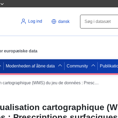
Log ind
dansk
 for europæiske data
Modenheden af åbne data
Community
Publikati
Service de visualisation cartographique (WMS) du jeu de données : Prescriptions surfaciques du PLU (doc. du 23.09.2011) de la commune de Méry-sur-Cher
sualisation cartographique (
s : Prescriptions surfacique