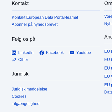
Kontakt
Om
Vore
Kontakt European Data Portal-teamet
Nyh
Abonnér på nyhedsbrevet
And
Følg os på
EU 
LinkedIn
Facebook
Youtube
EU 
Other
EU r
Juridisk
EU 
EU p
Juridisk meddelelse
Data
Cookies
Tilgængelighed