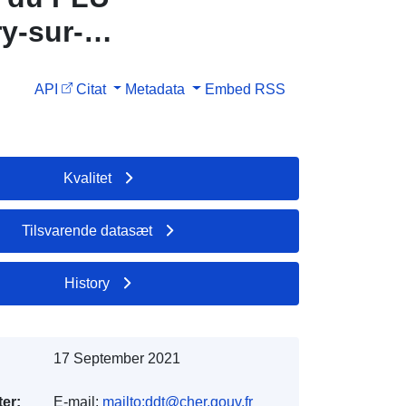
y-sur-
API
Citat
Metadata
Embed
RSS
Kvalitet
Tilsvarende datasæt
History
17 September 2021
er:
E-mail:
mailto:ddt@cher.gouv.fr