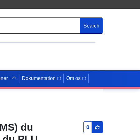
Search
oner
Dokumentation
Om os
WMS) du
0
s du PLU