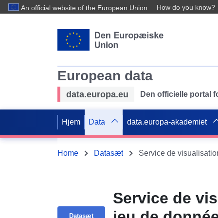
How do you know?
An official website of the European Union
European data
data.europa.eu
Den officielle portal
Hjem
Data
data.europa-akademiet
Home
Datasæt
Service de vi
jeu de donnée
Datasæt