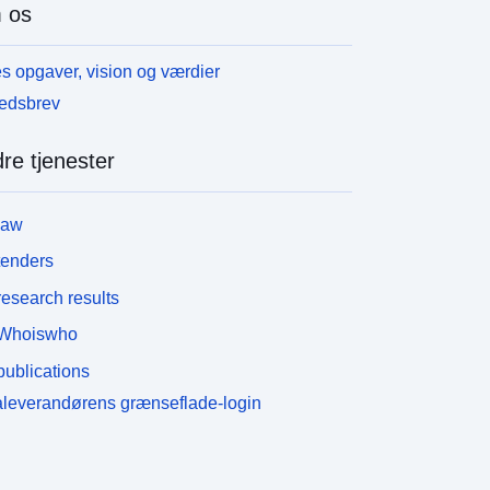
 os
s opgaver, vision og værdier
edsbrev
re tjenester
law
tenders
esearch results
Whoiswho
ublications
leverandørens grænseflade-login