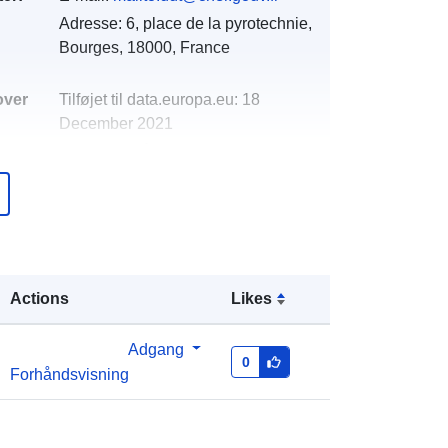
Adresse:
6, place de la pyrotechnie,
Bourges, 18000, France
over
Tilføjet til data.europa.eu:
18
December 2021
Opdateret på data.europa.eu:
01
October 2022
Koordinater:
[ [ 1.95813155,
47.22101593 ], [ 1.95813155,
47.27576828 ], [ 2.02555108,
Actions
Likes
47.27576828 ], [ 2.02555108,
47.22101593 ], [ 1.95813155,
47.22101593 ] ]
Adgang
0
Forhåndsvisning
Type:
Polygon