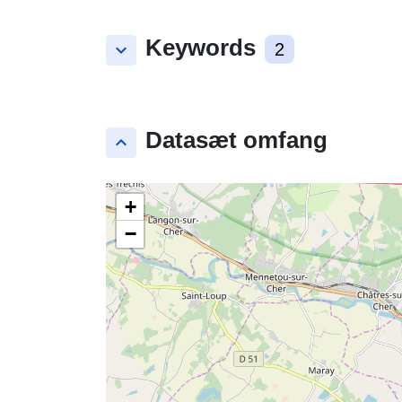
Keywords
keyboard_arrow_down
2
Datasæt omfang
keyboard_arrow_up
+
−