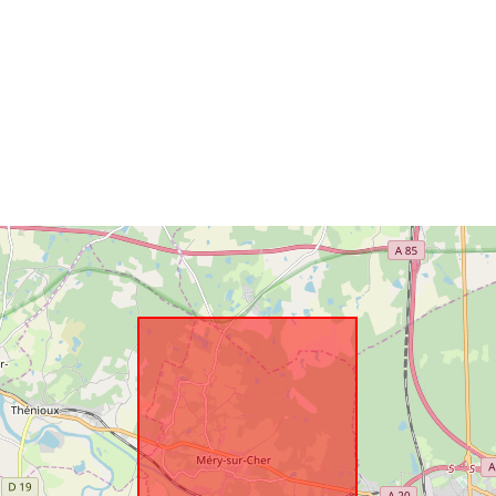
ressource:
Identifikatore
uriRef:
Type: