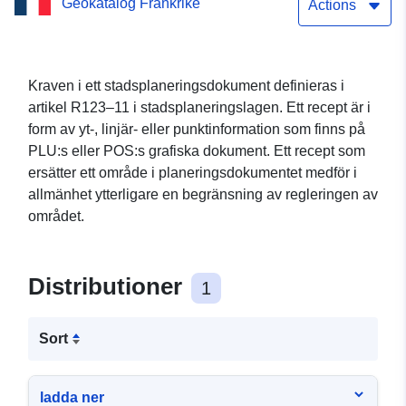
Geokatalog Frankrike
planeringsdokument i
Actions
Haut-Rhin Enkel
nedladdningstjänst (Atom)
Kraven i ett stadsplaneringsdokument definieras i
artikel R123–11 i stadsplaneringslagen. Ett recept är i
för datauppsättningen:
form av yt-, linjär- eller punktinformation som finns på
Ytförskrivning av ett
PLU:s eller POS:s grafiska dokument. Ett recept som
ersätter ett område i planeringsdokumentet medför i
planeringsdokument i
allmänhet ytterligare en begränsning av regleringen av
Haut-Rhin Enkel
området.
nedladdningstjänst (Atom)
för datauppsättningen:
Distributioner
1
Ytförskrivning av ett
Sort
planeringsdokument i
Haut-Rhin Enkel
ladda ner