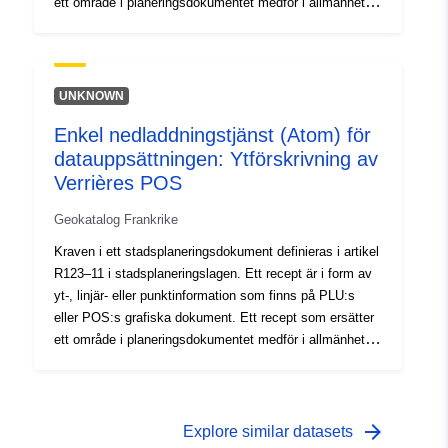
ett område i planeringsdokumentet medför i allmänhet
ytterligare en begränsning av regleringen av området.
UNKNOWN
Enkel nedladdningstjänst (Atom) för
datauppsättningen: Ytförskrivning av
Verrières POS
Geokatalog Frankrike
Kraven i ett stadsplaneringsdokument definieras i artikel
R123–11 i stadsplaneringslagen. Ett recept är i form av
yt-, linjär- eller punktinformation som finns på PLU:s
eller POS:s grafiska dokument. Ett recept som ersätter
ett område i planeringsdokumentet medför i allmänhet
ytterligare en begränsning av regleringen av området.
arrow_forward
Explore similar datasets