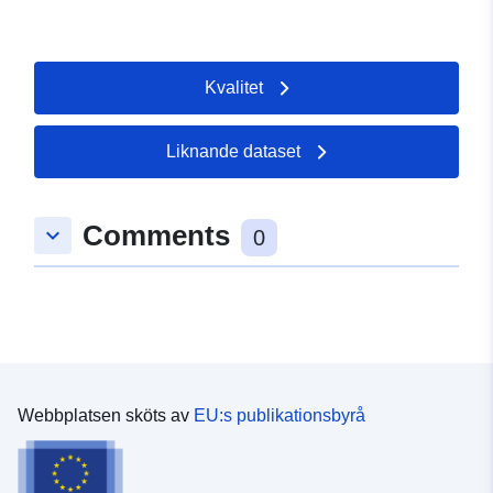
Kvalitet
Liknande dataset
Comments
keyboard_arrow_down
0
Webbplatsen sköts av
EU:s publikationsbyrå