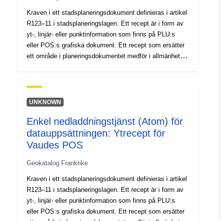
Kraven i ett stadsplaneringsdokument definieras i artikel
R123–11 i stadsplaneringslagen. Ett recept är i form av
yt-, linjär- eller punktinformation som finns på PLU:s
eller POS:s grafiska dokument. Ett recept som ersätter
ett område i planeringsdokumentet medför i allmänhet
ytterligare en begränsning av regleringen av området.
Kraven i ett stadsplaneringsdokument definieras i artikel
R123–11 i stadsplaneringslagen. Ett recept är i form av
yt-, linjär- eller punktinformation som finns på PLU:s
UNKNOWN
eller POS:s grafiska dokument. Ett recept som ersätter
Enkel nedladdningstjänst (Atom) för
ett område i planeringsdokumentet medför i allmänhet
datauppsättningen: Ytrecept för
ytterligare en begränsning av regleringen av området.
Vaudes POS
Geokatalog Frankrike
Kraven i ett stadsplaneringsdokument definieras i artikel
R123–11 i stadsplaneringslagen. Ett recept är i form av
yt-, linjär- eller punktinformation som finns på PLU:s
eller POS:s grafiska dokument. Ett recept som ersätter