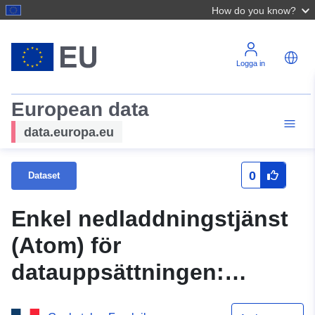
How do you know?
Logga in
European data
data.europa.eu
0
Dataset
Enkel nedladdningstjänst
(Atom) för
datauppsättningen:
Ytförskrivning av ett