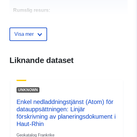
Rumslig resurs:
Identifierare:
http://catalogue.geo-
ide.developpement-
Visa mer
durable.gouv.fr/service/fr-
120066022-atom-
8d502516-a386-47eb-8cb2-
Liknande dataset
21e4586da702
uriRef:
http://data.europa.eu/88u/dataset/fr
120066022-srv-bad91366-f502-
UNKNOWN
4fd3-8443-76d8922468f7
Enkel nedladdningstjänst (Atom) för
Typ:
Resurs:
datauppsättningen: Linjär
http://inspire.ec.europa.eu/metadat
förskrivning av planeringsdokument i
codelist/SpatialDataServiceType/d
Haut-Rhin
Geokatalog Frankrike