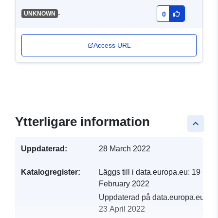
nedladdningstjänst (Atom)
-
UNKNOWN
0
för datauppsättningen:
Ytförskrivning av ett
Access URL
planeringsdokument i
Haut-Rhin
Ytterligare information
keyboard_arrow_up
Uppdaterad:
28 March 2022
Katalogregister:
Läggs till i data.europa.eu:
19
February 2022
Uppdaterad på data.europa.eu:
23 April 2022