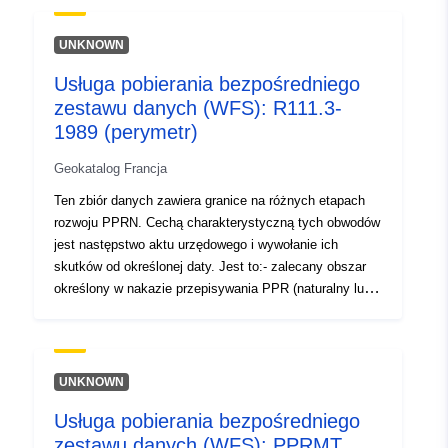
uriRef:
http://data.europa.eu/88u/dataset/fr
UNKNOWN
120066022-srv-bae51584-3ef1-
4a41-84dc-d53a6cae3811
Usługa pobierania bezpośredniego
zestawu danych (WFS): R111.3-
Typ:
Zasób:
1989 (perymetr)
http://inspire.ec.europa.eu/metadat
codelist/ResourceType/services
Geokatalog Francja
Ten zbiór danych zawiera granice na różnych etapach
rozwoju PPRN. Cechą charakterystyczną tych obwodów
jest następstwo aktu urzędowego i wywołanie ich
skutków od określonej daty. Jest to:- zalecany obszar
określony w nakazie przepisywania PPR (naturalny lub
technologiczny);- zakres narażenia na ryzyko, który
odpowiada zakresowi regulowanemu przez zatwierdzony
RPP. Ten zatwierdzony obwód jest służebnością (PM1
dla PPRN i PM3 dla PPRT);- zakres badania, który
UNKNOWN
odpowiada koperty, w której badano zagrożenia.
Usługa pobierania bezpośredniego
zestawu danych (WFS): PPRMT