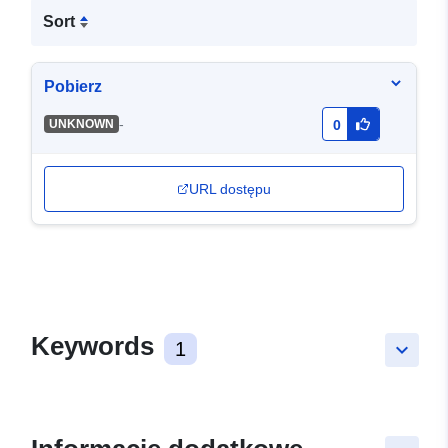
Sort
Pobierz
-
UNKNOWN
0
URL dostępu
Keywords
1
keyboard_arrow_down