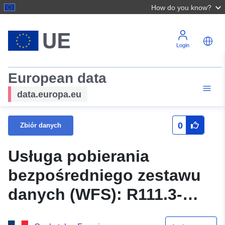
How do you know?
Login
European data
data.europa.eu
0
Zbiór danych
Usługa pobierania
bezpośredniego zestawu
danych (WFS): R111.3-
1987 (perymetr)