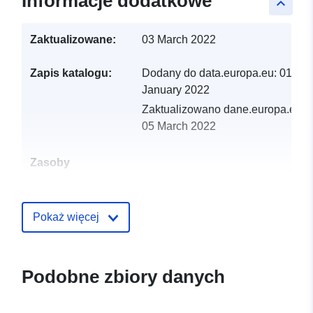
Informacje dodatkowe
keyboard_arrow_up
Zaktualizowane:
03 March 2022
Zapis katalogu:
Dodany do data.europa.eu:
01
January 2022
Zaktualizowano dane.europa.eu:
05 March 2022
Zasoby
przestrzenne:
Identyfikatory:
http://catalogue.geo-
Pokaż więcej
ide.developpement-
durable.gouv.fr/service/fr-
120066022-wxs-45a8212b-
Podobne zbiory danych
90af-4d87-9e1a-
114c9454d514