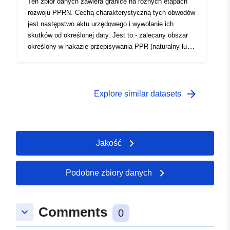
Ten zbiór danych zawiera granice na różnych etapach
rozwoju PPRN. Cechą charakterystyczną tych obwodów
jest następstwo aktu urzędowego i wywołanie ich
skutków od określonej daty. Jest to:- zalecany obszar
określony w nakazie przepisywania PPR (naturalny lub
technologiczny);- zakres narażenia na ryzyko, który
odpowiada zakresowi regulowanemu przez zatwierdzony
RPP. Ten zatwierdzony obwód jest służebnością (PM1
dla PPRN i PM3 dla PPRT);- zakres badania, który
arrow_forward
Explore similar datasets
odpowiada koperty, w której badano zagrożenia.
Jakość
Podobne zbiory danych
Comments
keyboard_arrow_down
0