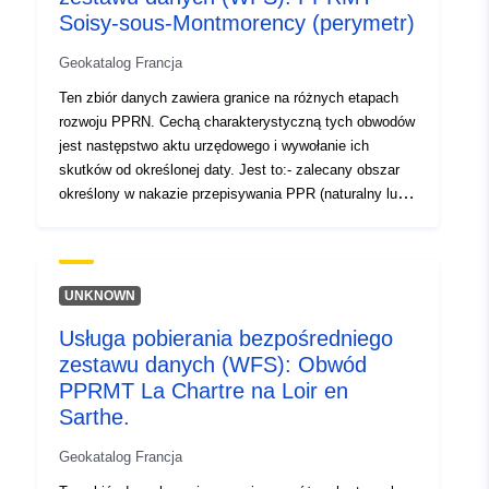
Soisy-sous-Montmorency (perymetr)
Geokatalog Francja
Ten zbiór danych zawiera granice na różnych etapach
rozwoju PPRN. Cechą charakterystyczną tych obwodów
jest następstwo aktu urzędowego i wywołanie ich
skutków od określonej daty. Jest to:- zalecany obszar
określony w nakazie przepisywania PPR (naturalny lub
technologiczny);- zakres narażenia na ryzyko, który
odpowiada zakresowi regulowanemu przez zatwierdzony
RPP. Ten zatwierdzony obwód jest służebnością (PM1
dla PPRN i PM3 dla PPRT);- zakres badania, który
UNKNOWN
odpowiada koperty, w której badano zagrożenia.
Usługa pobierania bezpośredniego
zestawu danych (WFS): Obwód
PPRMT La Chartre na Loir en
Sarthe.
Geokatalog Francja