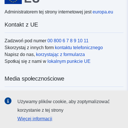
Administratorem tej strony internetowej jest
europa.eu
Kontakt z UE
Zadzwoń pod numer
00 800 6 7 8 9 10 11
Skorzystaj z innych form
kontaktu telefonicznego
Napisz do nas,
korzystając z formularza
Spotkaj się z nami w
lokalnym punkcie UE
Media społecznościowe
Obserwuj UE w
mediach społecznościowych
Używamy plików cookie, aby zoptymalizować
korzystanie z tej strony
Instytucje i organy UE
Więcej informacji