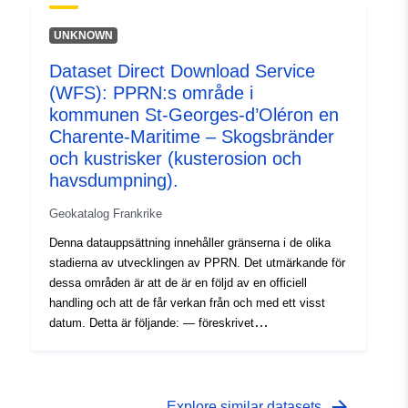
som motsvarar det tillämpningsområde som regleras av
det godkända RPP. Denna godkända omkrets är en
UNKNOWN
service servitut (PM1 för PPRNs); — studiens
Dataset Direct Download Service
omfattning motsvarar det omfång i vilket farorna
(WFS): PPRN:s område i
undersöktes.
kommunen St-Georges-d’Oléron en
Charente-Maritime – Skogsbränder
och kustrisker (kusterosion och
havsdumpning).
Geokatalog Frankrike
Denna datauppsättning innehåller gränserna i de olika
stadierna av utvecklingen av PPRN. Det utmärkande för
dessa områden är att de är en följd av en officiell
handling och att de får verkan från och med ett visst
datum. Detta är följande: — föreskrivet
tillämpningsområde som ingår i receptbeläggandet av en
PPR (naturlig). — omfattningen av den riskexponering
som motsvarar det tillämpningsområde som regleras av
det godkända RPP. Denna godkända omkrets är en
arrow_forward
Explore similar datasets