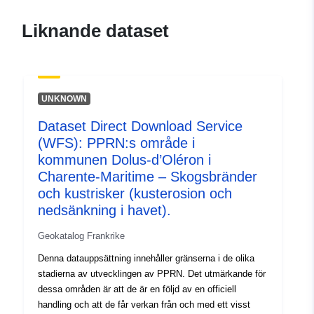
fa7c-40a9-bd5e-
f11dc53433ce
Liknande dataset
uriRef:
http://data.europa.eu/88u/dataset/fr
120066022-srv-bae7eaac-b991-
41b1-8a4e-2705c94d1163
UNKNOWN
Typ:
Resurs:
Dataset Direct Download Service
http://inspire.ec.europa.eu/metadat
(WFS): PPRN:s område i
codelist/ResourceType/services
kommunen Dolus-d’Oléron i
Charente-Maritime – Skogsbränder
och kustrisker (kusterosion och
nedsänkning i havet).
Geokatalog Frankrike
Denna datauppsättning innehåller gränserna i de olika
stadierna av utvecklingen av PPRN. Det utmärkande för
dessa områden är att de är en följd av en officiell
handling och att de får verkan från och med ett visst