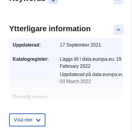
Ytterligare information
keyboard_arrow_up
Uppdaterad:
17 September 2021
Katalogregister:
Läggs till i data.europa.eu:
19
February 2022
Uppdaterad på data.europa.eu:
03 March 2022
Rumslig resurs:
Identifierare:
http://descartes-dev.cete-
mediterranee.i2/service/fr-
Visa mer
120066022-wxs-ad787d04-