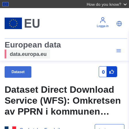
How do you know?
Logga in
European data
data.europa.eu
0
Dataset
Dataset Direct Download
Service (WFS): Omkretsen
av PPRN i kommunen
Esnandes (Kustrisker –