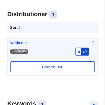
Distributioner
1
Sort
ladda ner
-
UNKNOWN
0
Access URL
Keywords
1
keyboard_arrow_down