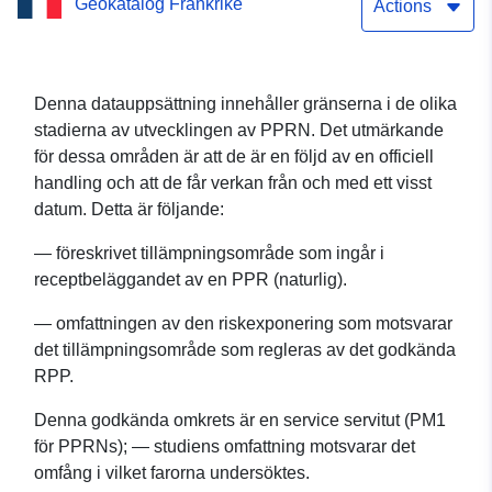
Geokatalog Frankrike
kusterosion och
Actions
nedsänkning i havet)
Denna datauppsättning innehåller gränserna i de olika
stadierna av utvecklingen av PPRN. Det utmärkande
för dessa områden är att de är en följd av en officiell
handling och att de får verkan från och med ett visst
datum. Detta är följande:
— föreskrivet tillämpningsområde som ingår i
receptbeläggandet av en PPR (naturlig).
— omfattningen av den riskexponering som motsvarar
det tillämpningsområde som regleras av det godkända
RPP.
Denna godkända omkrets är en service servitut (PM1
för PPRNs); — studiens omfattning motsvarar det
omfång i vilket farorna undersöktes.