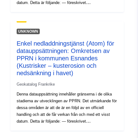
datum. Detta är följande: — föreskrivet
tillämpningsområde som ingår i receptbeläggandet av en
PPR (naturlig). — omfattningen av den riskexponering
som motsvarar det tillämpningsområde som regleras av
det godkända RPP. Denna godkända omkrets är en
UNKNOWN
service servitut (PM1 för PPRNs); — studiens
Enkel nedladdningstjänst (Atom) för
omfattning motsvarar det omfång i vilket farorna
datauppsättningen: Omkretsen av
undersöktes.
PPRN i kommunen Esnandes
(Kustrisker – kusterosion och
nedsänkning i havet)
Geokatalog Frankrike
Denna datauppsättning innehåller gränserna i de olika
stadierna av utvecklingen av PPRN. Det utmärkande för
dessa områden är att de är en följd av en officiell
handling och att de får verkan från och med ett visst
datum. Detta är följande: — föreskrivet
tillämpningsområde som ingår i receptbeläggandet av en
PPR (naturlig). — omfattningen av den riskexponering