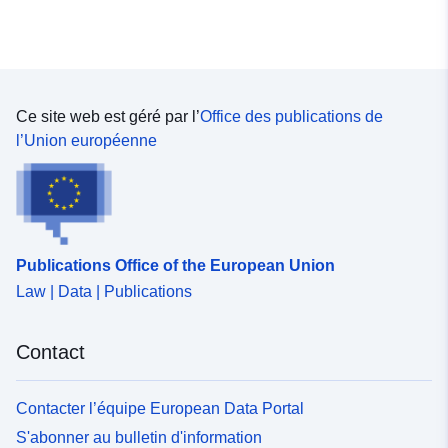
[ 1.95587075, 43.00553131
] ]
Type:
Polygon
Ce site web est géré par l’
Office des publications de
Ressource
l’Union européenne
spatiale:
Identificateurs:
http://catalogue.geo-
ide.developpement-
durable.gouv.fr/service/fr-
Publications Office of the European Union
120066022-wxs-914e3d65-
cd54-4547-b6c1-
Law | Data | Publications
cd1175e9d4af
Contact
uriRef:
http://data.europa.eu/88u/dataset/fr
120066022-srv-baeedaf5-a602-
Contacter l’équipe European Data Portal
4489-a13b-23262d9a891a
S'abonner au bulletin d'information