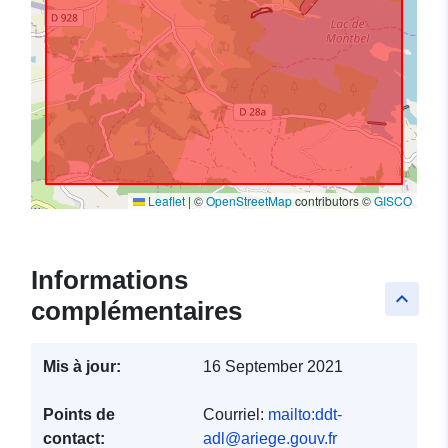
Leaflet
|
©
OpenStreetMap
contributors ©
GISCO
Informations
keyboard_arrow_up
complémentaires
Mis à jour:
16 September 2021
Points de
Courriel:
mailto:ddt-
contact:
adl@ariege.gouv.fr