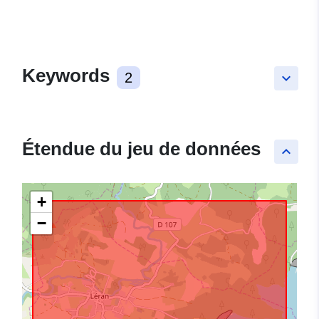
Keywords
2
keyboard_arrow_down
Étendue du jeu de données
keyboard_arrow_up
+
−