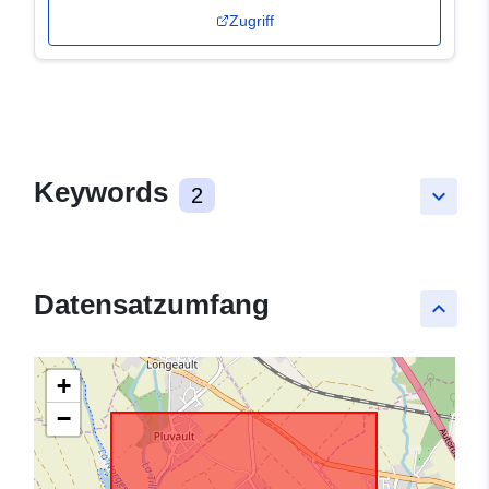
Zugriff
Keywords
2
keyboard_arrow_down
Datensatzumfang
keyboard_arrow_up
+
−