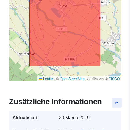
Leaflet
|
©
OpenStreetMap
contributors ©
GISCO
Zusätzliche Informationen
keyboard_arrow_up
Aktualisiert:
29 March 2019