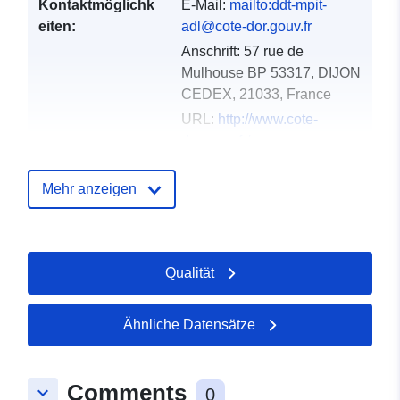
Kontaktmöglichk
E-Mail:
mailto:ddt-mpit-
eiten:
adl@cote-dor.gouv.fr
Anschrift:
57 rue de
Mulhouse BP 53317, DIJON
CEDEX, 21033, France
URL:
http://www.cote-
dor.gouv.fr/
Verzeichnis der
Zu data.europa.eu hinzugefügt:
Mehr anzeigen
Kataloge:
18 December 2021
Aktualisiert auf data.europa.eu:
01 October 2022
Qualität
Gebiet:
Koordinaten:
[ [ 5.28518581,
47.21492004 ], [
Ähnliche Datensätze
5.24337101, 47.21492004 ],
[ 5.24337101, 47.18009186
Comments
], [ 5.28518581,
keyboard_arrow_down
0