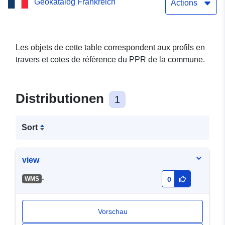
Geokatalog Frankreich
prévention des risques
Actions
naturels (PPRN) de la
commune de Pluvet en
Les objets de cette table correspondent aux profils en
travers et cotes de référence du PPR de la commune.
Côte-d'Or (Ponctuel)
Distributionen
1
Sort
view
-
WMS
0
Vorschau