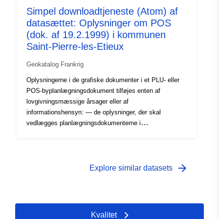
Simpel downloadtjeneste (Atom) af
datasættet: Oplysninger om POS
(dok. af 19.2.1999) i kommunen
Saint-Pierre-les-Etieux
Geokatalog Frankrig
Oplysningerne i de grafiske dokumenter i et PLU- eller
POS-byplanlægningsdokument tilføjes enten af
lovgivningsmæssige årsager eller af
informationshensyn: — de oplysninger, der skal
vedlægges planlægningsdokumenterne i
overensstemmelse med artikel R123-13 og R123-14 i lov
om planlægning — de oplysninger, der er indberettet på
de grafiske dokumenter til orientering.
arrow_forward
Explore similar datasets
Kvalitet