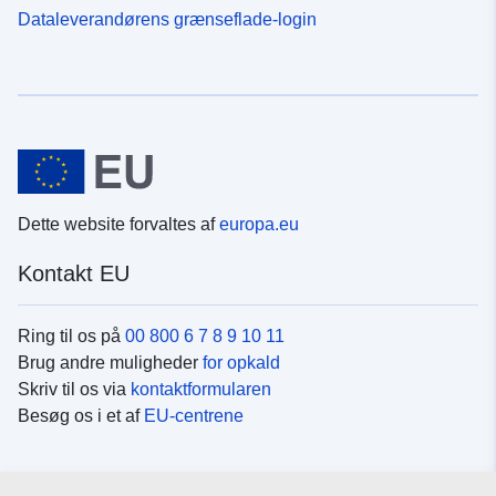
Dataleverandørens grænseflade-login
Dette website forvaltes af
europa.eu
Kontakt EU
Ring til os på
00 800 6 7 8 9 10 11
Brug andre muligheder
for opkald
Skriv til os via
kontaktformularen
Besøg os i et af
EU-centrene
Sociale medier