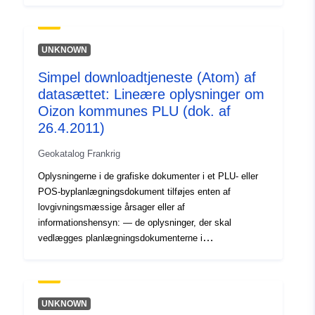
om planlægning — de oplysninger, der er indberettet på
de grafiske dokumenter til orientering.
UNKNOWN
Simpel downloadtjeneste (Atom) af
datasættet: Lineære oplysninger om
Oizon kommunes PLU (dok. af
26.4.2011)
Geokatalog Frankrig
Oplysningerne i de grafiske dokumenter i et PLU- eller
POS-byplanlægningsdokument tilføjes enten af
lovgivningsmæssige årsager eller af
informationshensyn: — de oplysninger, der skal
vedlægges planlægningsdokumenterne i
overensstemmelse med artikel R123-13 og R123-14 i lov
om planlægning — de oplysninger, der er indberettet på
de grafiske dokumenter til orientering.
UNKNOWN