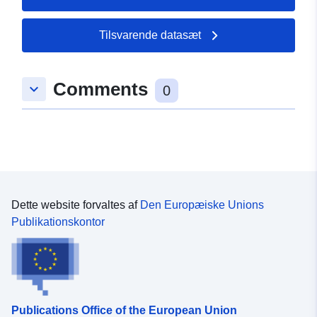
Tilsvarende datasæt
Comments
keyboard_arrow_down
0
Dette website forvaltes af
Den Europæiske Unions
Publikationskontor
Publications Office of the European Union