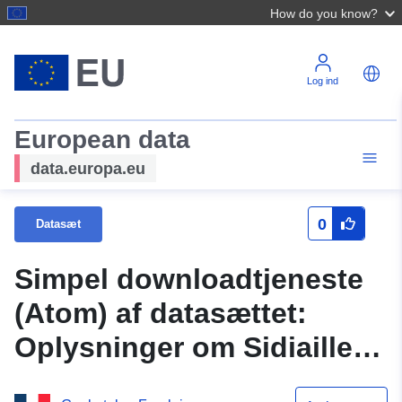
How do you know?
Log ind
European data
data.europa.eu
0
Datasæt
Simpel downloadtjeneste
(Atom) af datasættet:
Oplysninger om Sidiailles
kommunes POS (dok. af