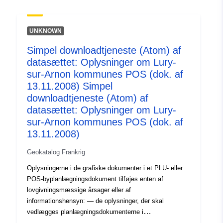
Type:
Ressource:
UNKNOWN
http://inspire.ec.europa.eu/metadat
codelist/ResourceType/services
Simpel downloadtjeneste (Atom) af
datasættet: Oplysninger om Lury-
sur-Arnon kommunes POS (dok. af
13.11.2008) Simpel
downloadtjeneste (Atom) af
datasættet: Oplysninger om Lury-
sur-Arnon kommunes POS (dok. af
13.11.2008)
Geokatalog Frankrig
Oplysningerne i de grafiske dokumenter i et PLU- eller
POS-byplanlægningsdokument tilføjes enten af
lovgivningsmæssige årsager eller af
informationshensyn: — de oplysninger, der skal
vedlægges planlægningsdokumenterne i
overensstemmelse med artikel R123-13 og R123-14 i lov