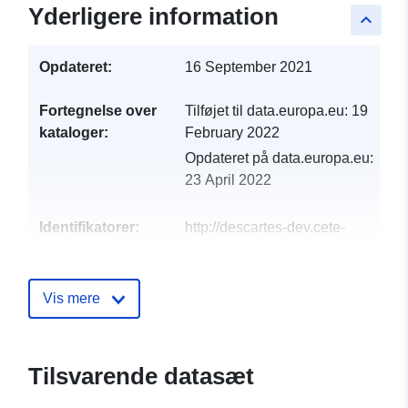
Yderligere information
keyboard_arrow_up
Opdateret:
16 September 2021
Fortegnelse over
Tilføjet til data.europa.eu:
19
kataloger:
February 2022
Opdateret på data.europa.eu:
23 April 2022
Identifikatorer:
http://descartes-dev.cete-
mediterranee.i2/service/fr-
120066022-atom-8bc99fd9-
42f4-466d-afa2-
Vis mere
c00dff21de9b
uriRef:
http://data.europa.eu/88u/dataset/fr
Tilsvarende datasæt
120066022-srv-baf375cc-f51e-
471f-8aa7-24a362fe5925