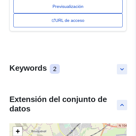
Previsualización
URL de acceso
Keywords
2
keyboard_arrow_down
Extensión del conjunto de
keyboard_arrow_up
datos
+