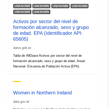
Espacial:
Coordenadas:
[ [ 2.4165287,
UNKNOWN
UNKNOWN
UNKNOWN
UNKNOWN
48.95504761 ], [ 2.4165287,
UNKNOWN
UNKNOWN
49.01398849 ], [
Activos por sector del nivel de
2.50151205, 49.01398849 ],
formación alcanzado, sexo y grupo
[ 2.50151205, 48.95504761
de edad. EPA (Identificador API:
], [ 2.4165287, 48.95504761
65605)
] ]
Tipo:
Polygon
datos.gob.es
Tabla de INEbase Activos por sector del nivel de
Recursos
formación alcanzado, sexo y grupo de edad. Anual.
espacial:
Nacional. Encuesta de Población Activa (EPA)
Identificadores:
http://geoide.application.developp
durable.gouv.fr/service/fr-1200660
wxs-4fe4d335-275c-4224-b8e2-
Women in Northern Ireland
df381520f817
data.gov.uk
uriRef:
http://data.europa.eu/88u/dataset/fr