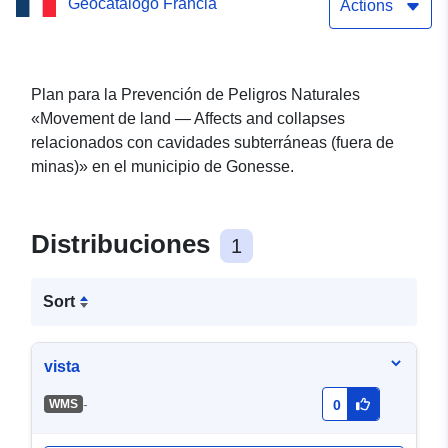
Geocatálogo Francia
PPRMT Gonesse
Actions
Plan para la Prevención de Peligros Naturales
«Movement de land — Affects and collapses
relacionados con cavidades subterráneas (fuera de
minas)» en el municipio de Gonesse.
Distribuciones
1
Sort
vista
-
WMS
0