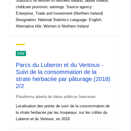
Statistics on women in Northern Ireland, labour market,
120066022-srv-bafa0f86-e7c2-
childcare provision, earnings. Source agency:
4c46-8094-b0450f0f3224
Enterprise, Trade and Investment (Northern Ireland)
Designation: National Statistics Language: English
Tipo:
Recurso:
Alternative title: Women in Northern Ireland
http://inspire.ec.europa.eu/metadat
codelist/SpatialDataServiceType/
CSV
Parcs du Luberon et du Ventoux -
Suivi de la consommation de la
strate herbacée par pâturage (2018)
2/2
Plataforma abierta de datos públicos franceses
Localisation des points de suivi de la consommation de
la strate herbacée par les troupeaux, sur les crêtes du
Luberon et du Ventoux, en 2018.