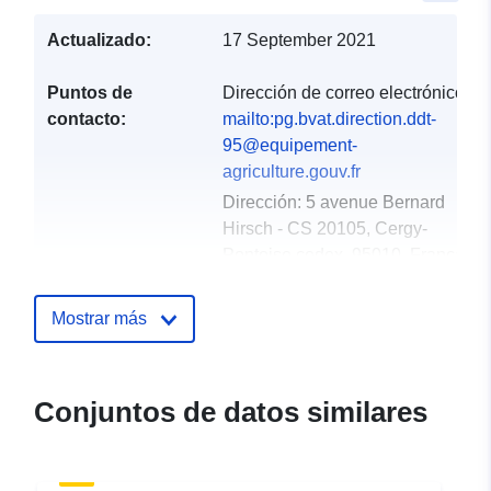
Actualizado:
17 September 2021
Puntos de
Dirección de correo electrónico:
contacto:
mailto:pg.bvat.direction.ddt-
95@equipement-
agriculture.gouv.fr
Dirección:
5 avenue Bernard
Hirsch - CS 20105, Cergy-
Pontoise cedex, 95010, France
URL:
http://www.val-
doise.gouv.fr/
Mostrar más
Registro del
Añadido a data.europa.eu:
18
catálogo:
December 2021
Conjuntos de datos similares
Actualizado en data.europa.eu:
01 October 2022