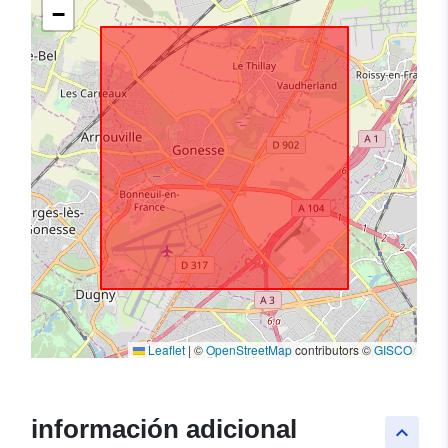
−
Leaflet
|
©
OpenStreetMap
contributors ©
GISCO
información adicional
keyboard_arrow_up