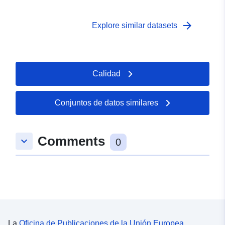
arrow_forward
Explore similar datasets
Calidad
Conjuntos de datos similares
Comments
keyboard_arrow_down
0
La
Oficina de Publicaciones de la Unión Europea