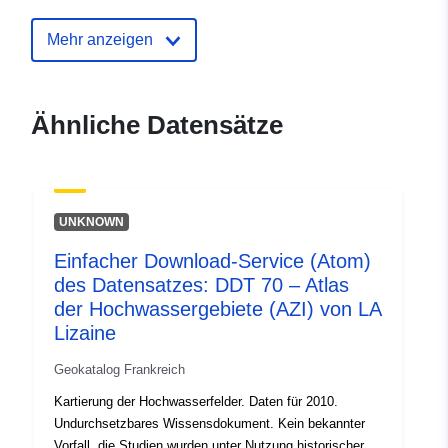
Identifikatoren:
http://descartes-dev.cete-
Mehr anzeigen
mediterranee.i2/service/fr-
120066022-atom-3e06d2c0-
1261-4537-9249-
Ähnliche Datensätze
ad55f6ac644d
uriRef:
http://data.europa.eu/88u/dataset/fr
120066022-srv-bb03778e-3a57-
UNKNOWN
4e2e-8a8a-e74166e7b1e4
Einfacher Download-Service (Atom)
Typ:
Ressource:
des Datensatzes: DDT 70 – Atlas
http://inspire.ec.europa.eu/metadat
der Hochwassergebiete (AZI) von LA
codelist/SpatialDataServiceType/d
Lizaine
Geokatalog Frankreich
Kartierung der Hochwasserfelder. Daten für 2010.
Undurchsetzbares Wissensdokument. Kein bekannter
Vorfall, die Studien wurden unter Nutzung historischer