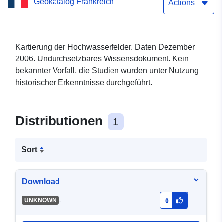
Geokatalog Frankreich
Hochwassergebiete (AZI)
Actions
des CONEY
Kartierung der Hochwasserfelder. Daten Dezember
2006. Undurchsetzbares Wissensdokument. Kein
bekannter Vorfall, die Studien wurden unter Nutzung
historischer Erkenntnisse durchgeführt.
Distributionen
1
Sort
Download
-
UNKNOWN
0