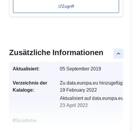
Zugriff
Zusätzliche Informationen
keyboard_arrow_up
Aktualisiert:
05 September 2019
Verzeichnis der
Zu data.europa.eu hinzugefügt:
Kataloge:
19 February 2022
Aktualisiert auf data.europa.eu:
23 April 2022
Räumliche
Ressource: