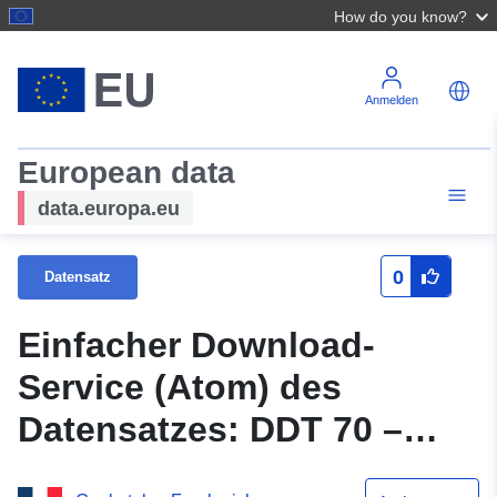
How do you know?
Anmelden
European data
data.europa.eu
0
Datensatz
Einfacher Download-
Service (Atom) des
Datensatzes: DDT 70 –
Atlas der