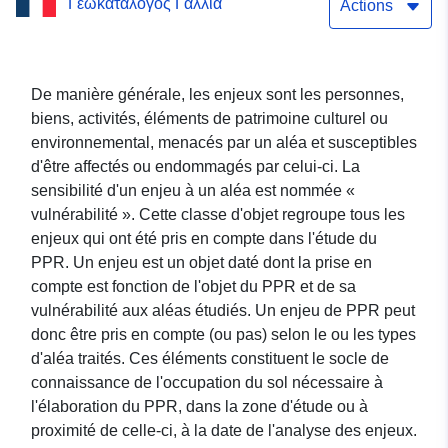
Γεωκατάλογος Γαλλία
prévention des risques
Actions
naturels d'inondation du
Val de La Charité-sur-Loire
De manière générale, les enjeux sont les personnes,
biens, activités, éléments de patrimoine culturel ou
- Nièvre (58)
environnemental, menacés par un aléa et susceptibles
d'être affectés ou endommagés par celui-ci. La
sensibilité d'un enjeu à un aléa est nommée «
vulnérabilité ». Cette classe d'objet regroupe tous les
enjeux qui ont été pris en compte dans l'étude du
PPR. Un enjeu est un objet daté dont la prise en
compte est fonction de l'objet du PPR et de sa
vulnérabilité aux aléas étudiés. Un enjeu de PPR peut
donc être pris en compte (ou pas) selon le ou les types
d'aléa traités. Ces éléments constituent le socle de
connaissance de l'occupation du sol nécessaire à
l'élaboration du PPR, dans la zone d'étude ou à
proximité de celle-ci, à la date de l'analyse des enjeux.