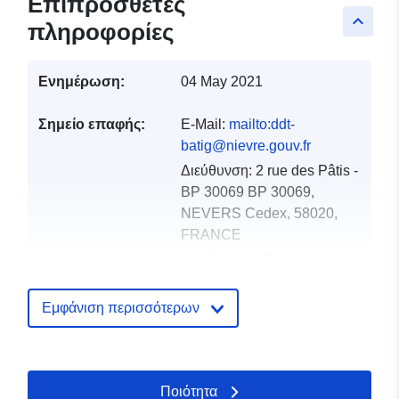
Επιπρόσθετες
keyboard_arrow_up
πληροφορίες
Ενημέρωση:
04 May 2021
Σημείο επαφής:
E-Mail:
mailto:ddt-
batig@nievre.gouv.fr
Διεύθυνση:
2 rue des Pâtis -
BP 30069 BP 30069,
NEVERS Cedex, 58020,
FRANCE
Διεύθυνση URL:
http://www.nievre.gouv.fr/
Εμφάνιση περισσότερων
Αρχείο
Προστίθεται στο data.europa.eu:
1
καταλόγου:
December 2021
Επικαιροποιήθηκε στα data.europa
Ποιότητα
01 October 2022