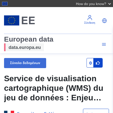
How do you know?
Σύνδεση
European data
data.europa.eu
0
Σύνολο δεδομένων
Service de visualisation
cartographique (WMS) du
jeu de données : Enjeu
ponctuel du plan de