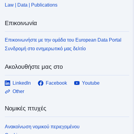
624c24423852
Law | Data | Publications
uriRef:
http://data.europa.eu/88u/dataset/fr
Επικοινωνία
120066022-srv-bb116773-ad77-
436d-9c14-2f7ff2c2b7fb
Επικοινωνήστε με την ομάδα του European Data Portal
Τύπος:
Πόρος:
Συνδρομή στο ενημερωτικό μας δελτίο
http://inspire.ec.europa.eu/metadat
codelist/ResourceType/services
Ακολουθήστε μας στο
LinkedIn
Facebook
Youtube
Other
Νομικές πτυχές
Ανακοίνωση νομικού περιεχομένου