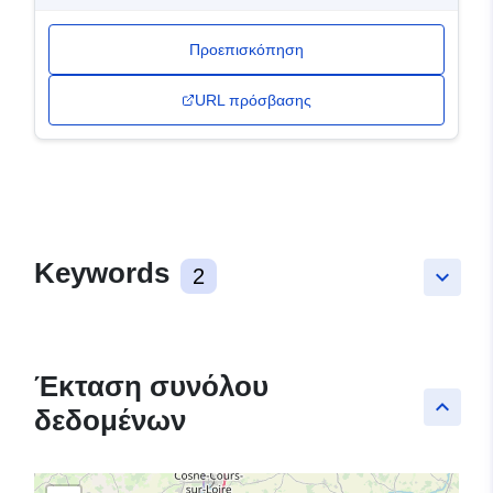
Προεπισκόπηση
URL πρόσβασης
Keywords
2
keyboard_arrow_down
Έκταση συνόλου
keyboard_arrow_up
δεδομένων