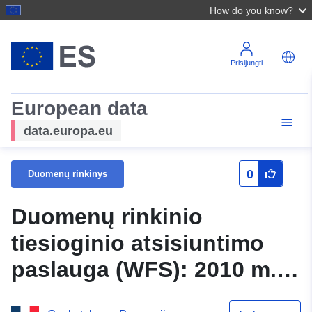
How do you know?
Prisijungti
European data
data.europa.eu
0
Duomenų rinkinys
Duomenų rinkinio
tiesioginio atsisiuntimo
paslauga (WFS): 2010 m.
Varo miškų gaisrų kontūrai