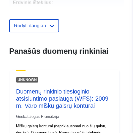
Erdvinis išteklius:
Identifikatoriai:
http://catalogue.geo-
ide.developpement-
Rodyti daugiau
durable.gouv.fr/service/fr-
120066022-wxs-12e2a84d-
ae80-402c-9059-
Panašūs duomenų rinkiniai
cf48b1b1228c
uriRef:
http://data.europa.eu/88u/dataset/fr
120066022-srv-bb2167cb-bb02-
UNKNOWN
4a19-8b3e-af1d87951256
Duomenų rinkinio tiesioginio
Rūšis:
Išteklius:
atsisiuntimo paslauga (WFS): 2009
http://inspire.ec.europa.eu/metadat
m. Varo miškų gaisrų kontūrai
codelist/SpatialDataServiceType/d
Geokatalogas Prancūzija
Miškų gaisrų kontūrai (nepriklausomai nuo šių gaisrų
dydžio). Duomenų bazė „Prometheus“ (statybinės