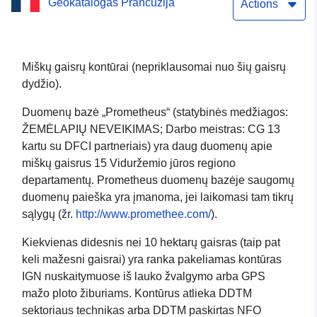
Geokatalogas Prancūzija
Actions
Miškų gaisrų kontūrai (nepriklausomai nuo šių gaisrų
dydžio).
Duomenų bazė „Prometheus“ (statybinės medžiagos:
ŽEMĖLAPIŲ NEVEIKIMAS; Darbo meistras: CG 13
kartu su DFCI partneriais) yra daug duomenų apie
miškų gaisrus 15 Viduržemio jūros regiono
departamentų. Prometheus duomenų bazėje saugomų
duomenų paieška yra įmanoma, jei laikomasi tam tikrų
sąlygų (žr.
http://www.promethee.com/
).
Kiekvienas didesnis nei 10 hektarų gaisras (taip pat
keli mažesni gaisrai) yra ranka pakeliamas kontūras
IGN nuskaitymuose iš lauko žvalgymo arba GPS
mažo ploto žiburiams. Kontūrus atlieka DDTM
sektoriaus technikas arba DDTM paskirtas NFO