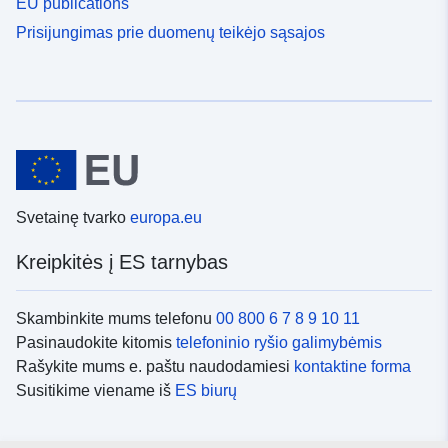
EU publications
Prisijungimas prie duomenų teikėjo sąsajos
Svetainę tvarko
europa.eu
Kreipkitės į ES tarnybas
Skambinkite mums telefonu
00 800 6 7 8 9 10 11
Pasinaudokite kitomis
telefoninio ryšio galimybėmis
Rašykite mums e. paštu naudodamiesi
kontaktine forma
Susitikime viename iš
ES biurų