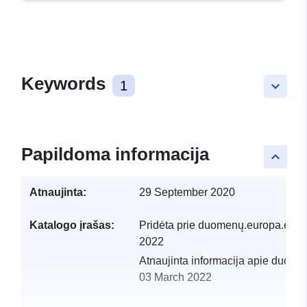
Keywords
1
keyboard_arrow_down
Papildoma informacija
keyboard_arrow_up
Atnaujinta:
29 September 2020
Katalogo įrašas:
Pridėta prie duomenų.europa.eu:
1
2022
Atnaujinta informacija apie duome
03 March 2022