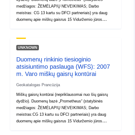
medžiagos: ŽEMĖLAPIŲ NEVEIKIMAS; Darbo
meistras: CG 13 kartu su DFCI partneriais) yra daug
duomenų apie miškų gaisrus 15 Viduržemio jūros
regiono departamentų. Prometheus duomenų bazėje
saugomų duomenų paieška yra įmanoma, jei laikomasi
tam tikrų sąlygų (žr. http://www.promethee.com/).
Kiekvienas didesnis nei 10 hektarų gaisras (taip pat keli
UNKNOWN
mažesni gaisrai) yra ranka pakeliamas kontūras IGN
Duomenų rinkinio tiesioginio
nuskaitymuose iš lauko žvalgymo arba GPS mažo ploto
atsisiuntimo paslauga (WFS): 2007
žiburiams. Kontūrus atlieka DDTM sektoriaus technikas
arba DDTM paskirtas NFO teritorinis atstovas, kai
m. Varo miškų gaisrų kontūrai
šviesa nustatoma. Galutiniai kontūrai, patvirtinti DDTM,
Geokatalogas Prancūzija
įgyja teisinę vertę ir gali būti perduoti atitinkamoms
tarnyboms (MAAF, DRAAF, DPFM, prefektūrai,
Miškų gaisrų kontūrai (nepriklausomai nuo šių gaisrų
žandarmerijos, SDIS, ONF) ir, jų prašymu, prokurorams.
dydžio). Duomenų bazė „Prometheus“ (statybinės
medžiagos: ŽEMĖLAPIŲ NEVEIKIMAS; Darbo
meistras:CG 13 kartu su DFCI partneriais) yra daug
duomenų apie miškų gaisrus 15 Viduržemio jūros
regiono departamentų. Prometheus duomenų bazėje
saugomų duomenų paieška yra įmanoma, jei laikomasi