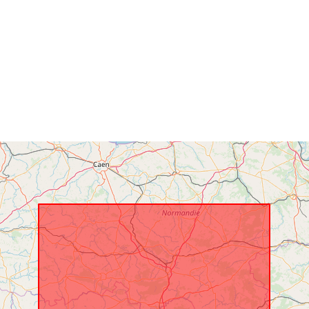
Räumliche
Ressource:
Identifikatore
uriRef:
Typ: