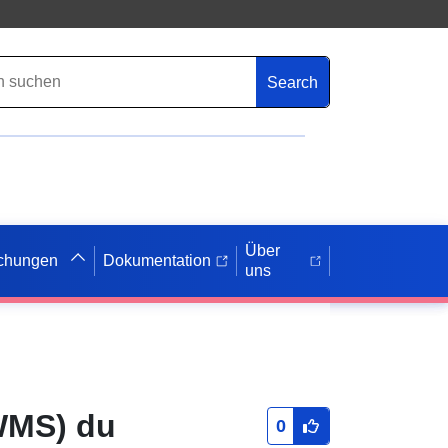
Search
Über
ichungen
Dokumentation
uns
(WMS) du
0