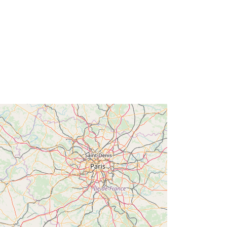
Typ:
Polygon
n:
http://catalogue.geo-
ide.developpement-
durable.gouv.fr/service/fr-
120066022-wxs-ca98d29e-02c9-
4995-8660-e9bfc44c6e82
http://data.europa.eu/88u/dataset/fr-
120066022-srv-bb31a55e-a26e-
426f-b92b-b8dcabf04475
Ressource:
http://inspire.ec.europa.eu/metadata-
codelist/SpatialDataServiceType/vie