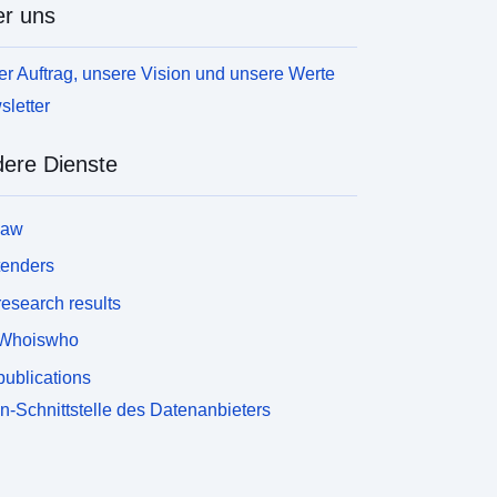
r uns
r Auftrag, unsere Vision und unsere Werte
letter
ere Dienste
law
tenders
esearch results
Whoiswho
ublications
n-Schnittstelle des Datenanbieters