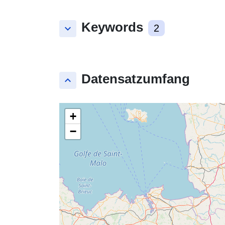
Keywords
keyboard_arrow_down
2
Datensatzumfang
keyboard_arrow_up
+
−