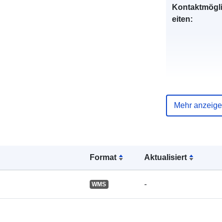
Kontaktmögl
eiten:
Verzeichnis 
Mehr anzeig
Kataloge:
Format
Aktualisiert
Gebiet:
-
WMS