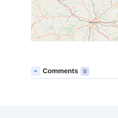
Comments
keyboard_arrow_down
0