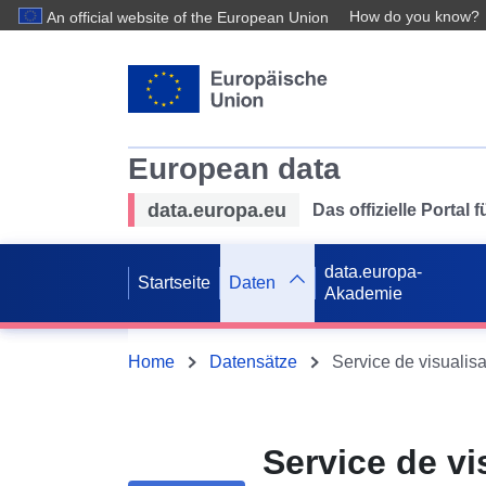
How do you know?
An official website of the European Union
European data
data.europa.eu
Das offizielle Portal
data.europa-
Startseite
Daten
Akademie
Home
Datensätze
Service de v