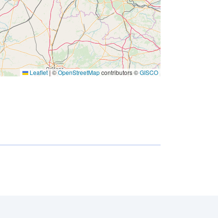
w
Leaflet
|
©
OpenStreetMap
contributors ©
GISCO