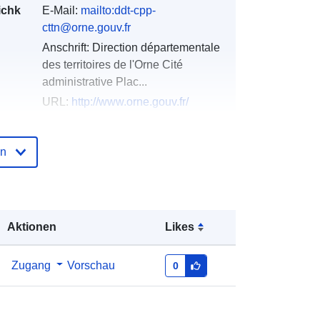
ichk
E-Mail:
mailto:ddt-cpp-
cttn@orne.gouv.fr
Anschrift:
Direction départementale
des territoires de l'Orne Cité
administrative Plac...
URL:
http://www.orne.gouv.fr/
der
Zu data.europa.eu hinzugefügt:
18
en
December 2021
Aktualisiert auf data.europa.eu:
02
July 2022
Aktionen
Likes
Koordinaten:
[ [ -0.86036009,
48.18009186 ], [ -0.86036009,
48.97256088 ], [ 0.97641432,
Zugang
Vorschau
0
48.97256088 ], [ 0.97641432,
48.18009186 ], [ -0.86036009,
48.18009186 ] ]