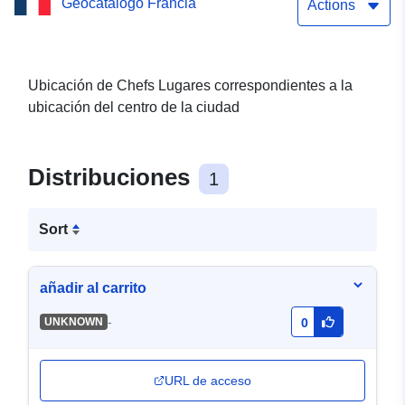
Geocatálogo Francia
capitales en Loir-et-Cher
Actions
Ubicación de Chefs Lugares correspondientes a la
ubicación del centro de la ciudad
Distribuciones
1
Sort
añadir al carrito
-
UNKNOWN
0
URL de acceso