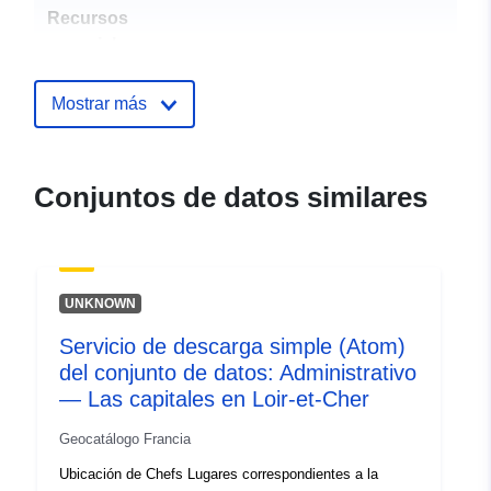
Recursos
espacial:
Identificadores:
http://catalogue.geo-
Mostrar más
ide.developpement-
durable.gouv.fr/service/fr-
120066022-wxs-f5897bf1-
Conjuntos de datos similares
0f2e-4ddc-aecf-
aa79796e17da
uriRef:
http://data.europa.eu/88u/dataset/fr
UNKNOWN
120066022-srv-bb36e53a-4b39-
4924-b172-9d2d7f95f2d3
Servicio de descarga simple (Atom)
del conjunto de datos: Administrativo
Tipo:
Recurso:
— Las capitales en Loir-et-Cher
http://inspire.ec.europa.eu/metadat
codelist/SpatialDataServiceType/d
Geocatálogo Francia
Ubicación de Chefs Lugares correspondientes a la