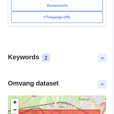
Vooraanzicht
Toegangs-URL
Keywords
2
keyboard_arrow_down
Omvang dataset
keyboard_arrow_up
+
−