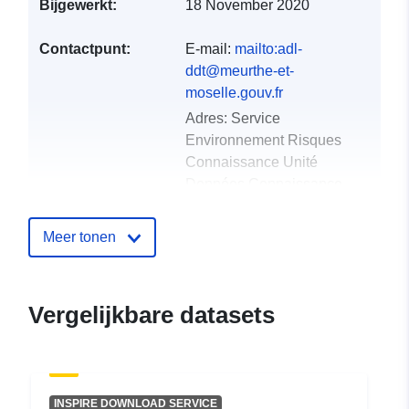
Bijgewerkt:
18 November 2020
Contactpunt:
E-mail:
mailto:adl-
ddt@meurthe-et-
moselle.gouv.fr
Adres:
Service
Environnement Risques
Connaissance Unité
Données Connaissance
Trans...
Meer tonen
Catalogusregister
Toegevoegd aan data.europa.eu:
:
18 December 2021
Bijgewerkt op data.europa.eu:
01
Vergelijkbare datasets
October 2022
Ruimtelijk:
Coördinaten:
[ [ 5.7571497,
49.53065491 ], [ 5.7571497,
INSPIRE DOWNLOAD SERVICE