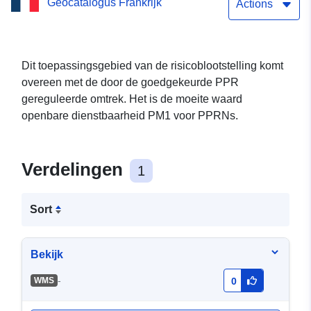
Geocatalogus Frankrijk
MARTIN (54382)
Actions
Dit toepassingsgebied van de risicoblootstelling komt
overeen met de door de goedgekeurde PPR
gereguleerde omtrek. Het is de moeite waard
openbare dienstbaarheid PM1 voor PPRNs.
Verdelingen
1
Sort
Bekijk
-
WMS
0