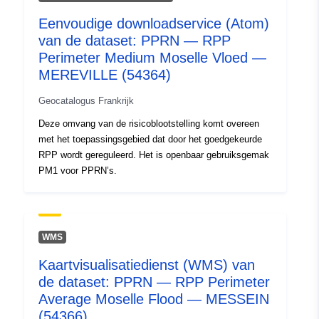
49.56255341 ], [
5.81525564, 49.56255341 ],
Eenvoudige downloadservice (Atom)
[ 5.81525564, 49.53065491
van de dataset: PPRN — RPP
], [ 5.7571497, 49.53065491
Perimeter Medium Moselle Vloed —
] ]
MEREVILLE (54364)
Soort:
Polygon
Geocatalogus Frankrijk
Deze omvang van de risicoblootstelling komt overeen
Ruimtelijk
met het toepassingsgebied dat door het goedgekeurde
hulpmiddel:
RPP wordt gereguleerd. Het is openbaar gebruiksgemak
PM1 voor PPRN’s.
Identificatoren:
http://catalogue.geo-
ide.developpement-
durable.gouv.fr/service/fr-
120066022-wxs-5faa95da-
WMS
ca69-46e4-985c-
Kaartvisualisatiedienst (WMS) van
48c97f7087d5
de dataset: PPRN — RPP Perimeter
Average Moselle Flood — MESSEIN
uriRef:
http://data.europa.eu/88u/dataset/fr
(54366)
120066022-srv-bb6dbcc2-1c4b-