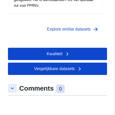
nut voor PPRN's.
arrow_forward
Explore similar datasets
Kwaliteit
Vergelijkbare datasets
Comments
keyboard_arrow_down
0