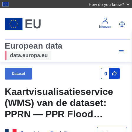
How do you know?
Inloggen
European data
data.europa.eu
0
Dataset
Kaartvisualisatieservice
(WMS) van de dataset:
PPRN — PPR Flood
Perimeter — MONT-SAINT-