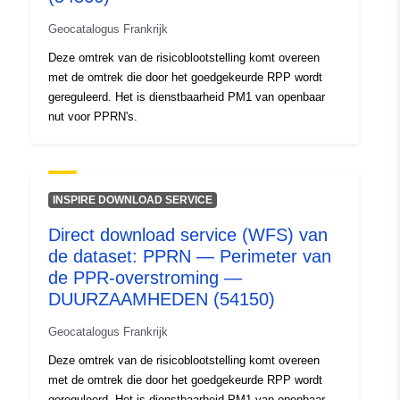
4ff7-9a94-da4256d15bf4
Geocatalogus Frankrijk
Deze omtrek van de risicoblootstelling komt overeen
Soort:
Bron:
met de omtrek die door het goedgekeurde RPP wordt
http://inspire.ec.europa.eu/metadat
gereguleerd. Het is dienstbaarheid PM1 van openbaar
codelist/SpatialDataServiceType/
nut voor PPRN's.
INSPIRE DOWNLOAD SERVICE
Direct download service (WFS) van
de dataset: PPRN — Perimeter van
de PPR-overstroming —
DUURZAAMHEDEN (54150)
Geocatalogus Frankrijk
Deze omtrek van de risicoblootstelling komt overeen
met de omtrek die door het goedgekeurde RPP wordt
gereguleerd. Het is dienstbaarheid PM1 van openbaar