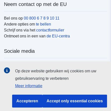
Neem contact op met de EU
Bel ons op
00 800 6 7 8 9 10 11
Andere opties om
te bellen
Schrijf ons via het
contactformulier
Ontmoet ons in een van
de EU-centra
Sociale media
Vind de van de EU
sociale-mediakanalen van de EU
Op deze website gebruiken wij cookies om uw
gebruikservaring te verbeteren
EU-instellingen en -organen
Meer informatie
Zoeken naar EU-instellingen en -organen
Accepteren
Accept only essential cookies