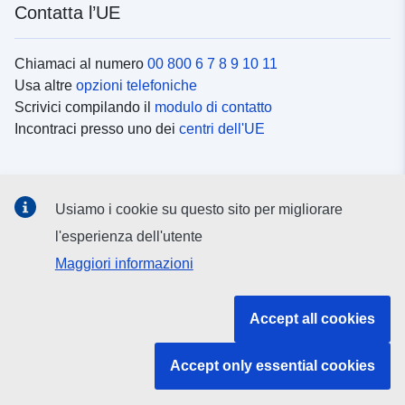
Contatta l’UE
Chiamaci al numero
00 800 6 7 8 9 10 11
Usa altre
opzioni telefoniche
Scrivici compilando il
modulo di contatto
Incontraci presso uno dei
centri dell'UE
Social media
Usiamo i cookie su questo sito per migliorare
Cerca i
canali social
l'esperienza dell'utente
Maggiori informazioni
Istituzioni e organi dell’UE
Accept all cookies
Cerca tutte le istituzioni e gli organi dell’UE
Accept only essential cookies