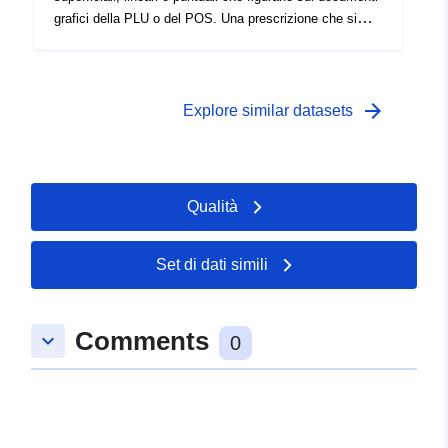
grafici della PLU o del POS. Una prescrizione che si
sovrappone a un'area del documento di pianificazione
impone generalmente un ulteriore vincolo alla
regolamentazione della zona.
arrow_forward
Explore similar datasets
Qualità
Set di dati simili
Comments
keyboard_arrow_down
0