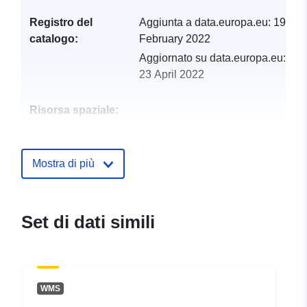
Registro del
Aggiunta a data.europa.eu:
19
catalogo:
February 2022
Aggiornato su data.europa.eu:
23 April 2022
Risorsa spaziale:
Identificatori:
http://catalogue.geo-
ide.developpement-
Mostra di più
durable.gouv.fr/service/fr-
120066022-wxs-5e9c4bf8-
532d-4b85-bc00-
Set di dati simili
7eee9807f570
uriRef:
http://data.europa.eu/88u/dataset/fr
120066022-srv-bb875576-2e5c-
WMS
4722-8a5a-5849040431c5