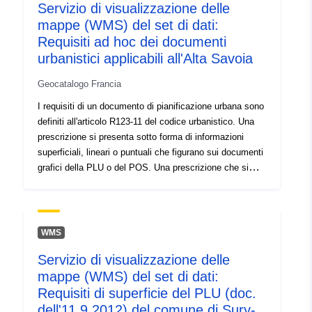
Servizio di visualizzazione delle
Tipo:
Risorsa:
mappe (WMS) del set di dati:
http://inspire.ec.europa.eu/metadat
Requisiti ad hoc dei documenti
codelist/SpatialDataServiceType/d
urbanistici applicabili all'Alta Savoia
Geocatalogo Francia
I requisiti di un documento di pianificazione urbana sono
definiti all'articolo R123-11 del codice urbanistico. Una
prescrizione si presenta sotto forma di informazioni
superficiali, lineari o puntuali che figurano sui documenti
grafici della PLU o del POS. Una prescrizione che si
sovrappone a un'area del documento di pianificazione
impone generalmente un ulteriore vincolo alla
regolamentazione della zona.
WMS
Servizio di visualizzazione delle
mappe (WMS) del set di dati:
Requisiti di superficie del PLU (doc.
dell'11.9.2012) del comune di Sury-