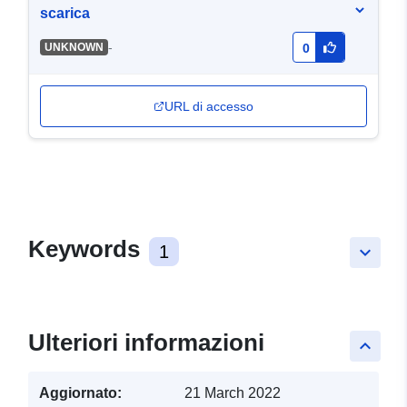
scarica
-
UNKNOWN
0
URL di accesso
Keywords
1
keyboard_arrow_down
Ulteriori informazioni
keyboard_arrow_up
Aggiornato:
21 March 2022