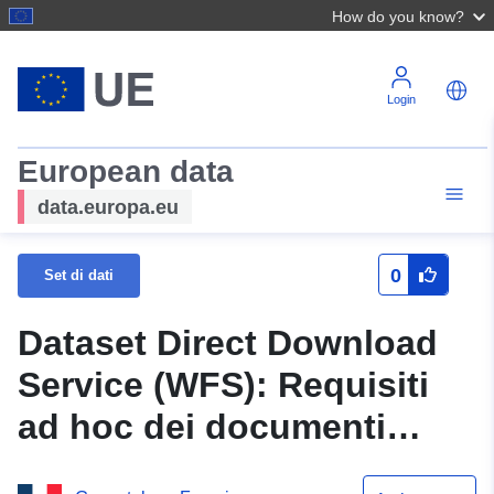
How do you know?
Login
European data
data.europa.eu
0
Set di dati
Dataset Direct Download
Service (WFS): Requisiti
ad hoc dei documenti
urbanistici applicabili