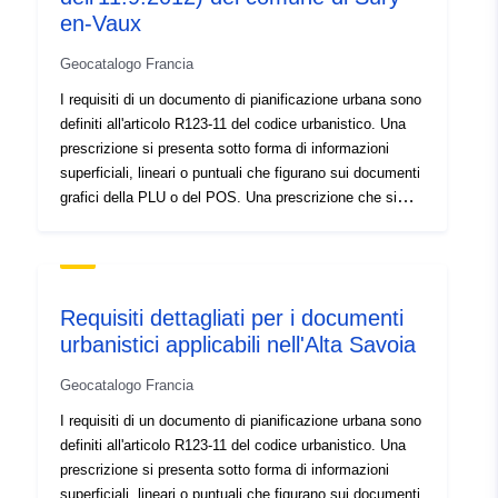
en-Vaux
Geocatalogo Francia
I requisiti di un documento di pianificazione urbana sono
definiti all'articolo R123-11 del codice urbanistico. Una
prescrizione si presenta sotto forma di informazioni
superficiali, lineari o puntuali che figurano sui documenti
grafici della PLU o del POS. Una prescrizione che si
sovrappone a un'area del documento di pianificazione
impone generalmente un ulteriore vincolo alla
regolamentazione della zona. I requisiti di un documento
di pianificazione urbana sono definiti all'articolo R123-11
Requisiti dettagliati per i documenti
del codice urbanistico. Una prescrizione si presenta
urbanistici applicabili nell'Alta Savoia
sotto forma di informazioni superficiali, lineari o puntuali
che figurano sui documenti grafici della PLU o del POS.
Geocatalogo Francia
Una prescrizione che si sovrappone a un'area del
documento di pianificazione impone generalmente un
I requisiti di un documento di pianificazione urbana sono
ulteriore vincolo alla regolamentazione della zona.
definiti all'articolo R123-11 del codice urbanistico. Una
prescrizione si presenta sotto forma di informazioni
superficiali, lineari o puntuali che figurano sui documenti