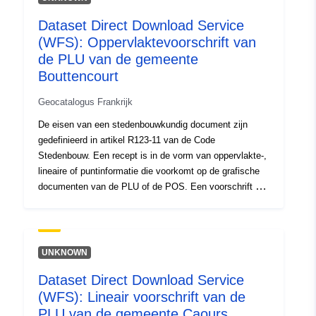
464e-a51e-6195de4620a3
Dataset Direct Download Service
Soort:
Bron:
(WFS): Oppervlaktevoorschrift van
http://inspire.ec.europa.eu/metadat
de PLU van de gemeente
codelist/ResourceType/services
Bouttencourt
Geocatalogus Frankrijk
De eisen van een stedenbouwkundig document zijn
gedefinieerd in artikel R123-11 van de Code
Stedenbouw. Een recept is in de vorm van oppervlakte-,
lineaire of puntinformatie die voorkomt op de grafische
documenten van de PLU of de POS. Een voorschrift dat
op een gebied van het planningsdocument superponeert,
legt in het algemeen een extra beperking op aan de
regulering van het gebied.
UNKNOWN
Dataset Direct Download Service
(WFS): Lineair voorschrift van de
PLU van de gemeente Caours