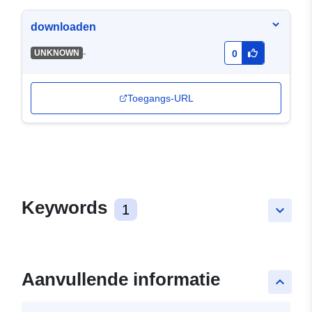
downloaden
-
UNKNOWN
0
Toegangs-URL
Keywords
1
keyboard_arrow_down
Aanvullende informatie
keyboard_arrow_up