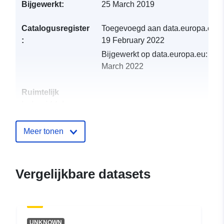
Bijgewerkt:
25 March 2019
Catalogusregister
Toegevoegd aan data.europa.eu:
:
19 February 2022
Bijgewerkt op data.europa.eu:
02
March 2022
Ruimtelijk
hulpmiddel:
Identificatoren:
http://descartes-dev.cete-
Meer tonen
mediterranee.i2/service/fr-
120066022-wxs-22457600-
5917-4f35-8333-
Vergelijkbare datasets
daa53547b10b
uriRef:
http://data.europa.eu/88u/dataset/fr
120066022-srv-bb888d8b-6d2f-
UNKNOWN