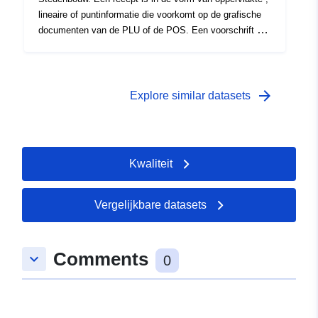
lineaire of puntinformatie die voorkomt op de grafische
documenten van de PLU of de POS. Een voorschrift dat
op een gebied van het planningsdocument superponeert,
legt in het algemeen een extra beperking op aan de
regulering van het gebied.
arrow_forward
Explore similar datasets
Kwaliteit
Vergelijkbare datasets
Comments
keyboard_arrow_down
0