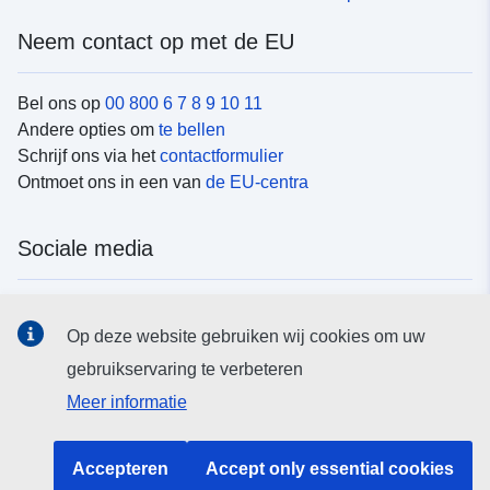
Neem contact op met de EU
Bel ons op
00 800 6 7 8 9 10 11
Andere opties om
te bellen
Schrijf ons via het
contactformulier
Ontmoet ons in een van
de EU-centra
Sociale media
Vind de van de EU
sociale-mediakanalen van de EU
Op deze website gebruiken wij cookies om uw
gebruikservaring te verbeteren
EU-instellingen en -organen
Meer informatie
Zoeken naar EU-instellingen en -organen
Accepteren
Accept only essential cookies