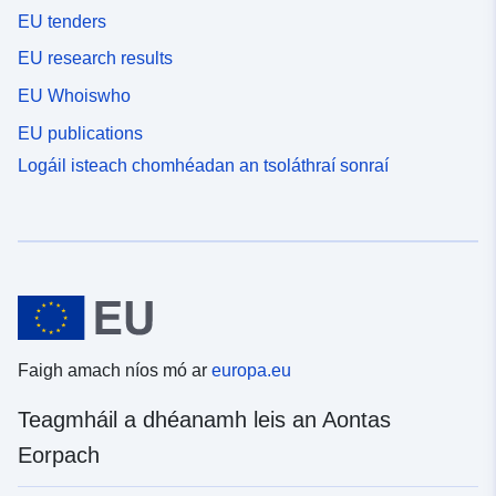
EU tenders
EU research results
EU Whoiswho
EU publications
Logáil isteach chomhéadan an tsoláthraí sonraí
Faigh amach níos mó ar
europa.eu
Teagmháil a dhéanamh leis an Aontas
Eorpach