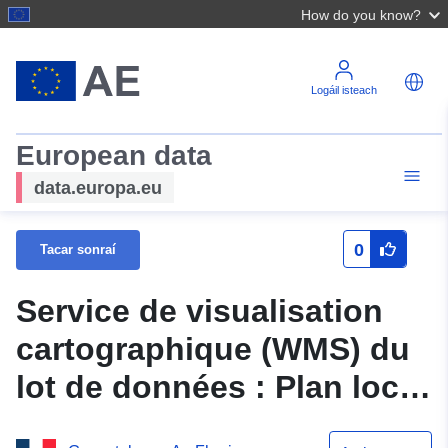
How do you know?
Logáil isteach
European data
data.europa.eu
0
Tacar sonraí
Service de visualisation
cartographique (WMS) du
lot de données : Plan local
d'urbanisme de la