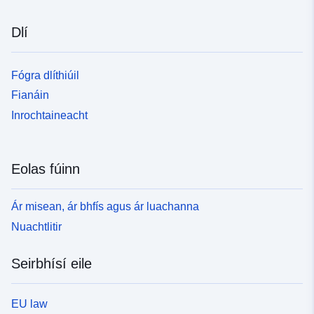
Dlí
Fógra dlíthiúil
Fianáin
Inrochtaineacht
Eolas fúinn
Ár misean, ár bhfís agus ár luachanna
Nuachtlitir
Seirbhísí eile
EU law