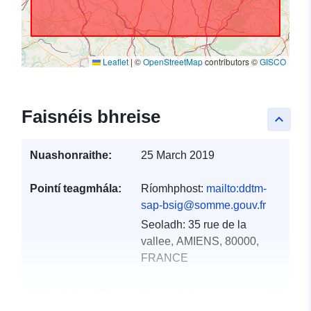
Leaflet
|
©
OpenStreetMap
contributors ©
GISCO
Faisnéis bhreise
keyboard_arrow_up
Nuashonraithe:
25 March 2019
Pointí teagmhála:
Ríomhphost:
mailto:ddtm-
sap-bsig@somme.gouv.fr
Seoladh:
35 rue de la
vallee, AMIENS, 80000,
FRANCE
Taifead Catalóige:
Curtha le data.europa.eu:
18
December 2021