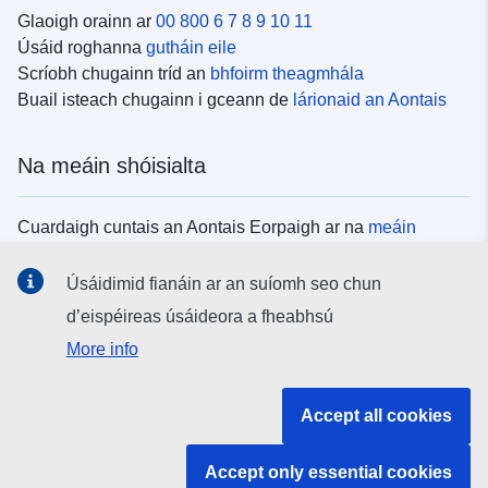
Glaoigh orainn ar
00 800 6 7 8 9 10 11
Úsáid roghanna
gutháin eile
Scríobh chugainn tríd an
bhfoirm theagmhála
Buail isteach chugainn i gceann de
lárionaid an Aontais
Na meáin shóisialta
Cuardaigh cuntais an Aontais Eorpaigh ar na
meáin
shóisialta
Úsáidimid fianáin ar an suíomh seo chun
d’eispéireas úsáideora a fheabhsú
Institiúidí agus comhlachtaí an Aontais
More info
Eorpaigh
Accept all cookies
Cuardaigh na hinstitiúidí agus na comhlachtaí uile de
chuid an Aontais Eorpaigh
Accept only essential cookies