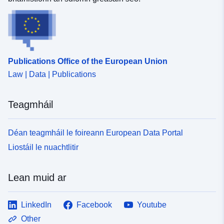
durable.gouv.fr/service/fr-
120066022-wxs-c8372f50-
1d60-4feb-976e-
6000f75b59cb
Publications Office of the European Union
uriRef:
http://data.europa.eu/88u/dataset/fr
Law | Data | Publications
120066022-srv-bbbfa76f-014e-
438c-95ed-14d536f0bd73
Teagmháil
Clóscríobh:
Acmhainn:
http://inspire.ec.europa.eu/metadat
Déan teagmháil le foireann European Data Portal
codelist/ResourceType/services
Liostáil le nuachtlitir
Lean muid ar
LinkedIn
Facebook
Youtube
Other