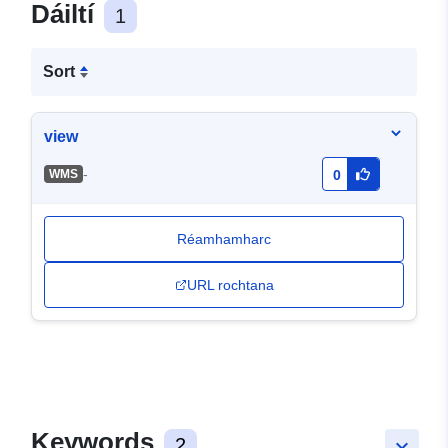
Dáiltí
1
Sort
view
-
WMS
0
Réamhamharc
URL rochtana
Keywords
2
keyboard_arrow_down