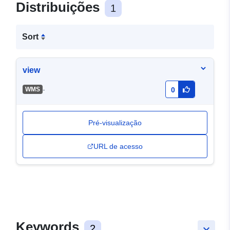
Distribuições
1
Sort
view
-
WMS
0
Pré-visualização
URL de acesso
Keywords
2
keyboard_arrow_down