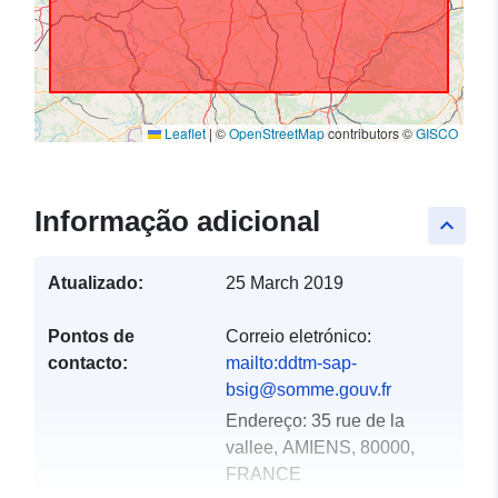
Leaflet
|
©
OpenStreetMap
contributors ©
GISCO
Informação adicional
keyboard_arrow_up
Atualizado:
25 March 2019
Pontos de
Correio eletrónico:
contacto:
mailto:ddtm-sap-
bsig@somme.gouv.fr
Endereço:
35 rue de la
vallee, AMIENS, 80000,
FRANCE