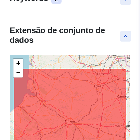
Extensão de conjunto de
keyboard_arrow_up
dados
+
−