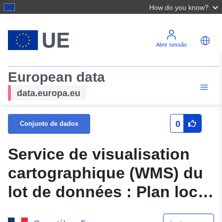
How do you know?
Abrir sessão
European data
data.europa.eu
0
Conjunto de dados
Service de visualisation
cartographique (WMS) du
lot de données : Plan local
d'urbanisme de la