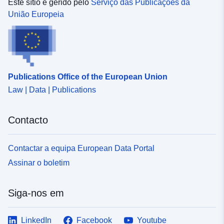
Este sítio é gerido pelo
Serviço das Publicações da
União Europeia
Identificadores:
http://catalogue.geo-
ide.developpement-
durable.gouv.fr/service/fr-
120066022-wxs-c8372f50-
1d60-4feb-976e-
6000f75b59cb
Publications Office of the European Union
Law | Data | Publications
uriRef:
http://data.europa.eu/88u/dataset/fr
120066022-srv-bbbfa76f-014e-
Contacto
438c-95ed-14d536f0bd73
Tipo:
Recurso:
Contactar a equipa European Data Portal
http://inspire.ec.europa.eu/metadat
Assinar o boletim
codelist/ResourceType/services
Siga-nos em
LinkedIn
Facebook
Youtube