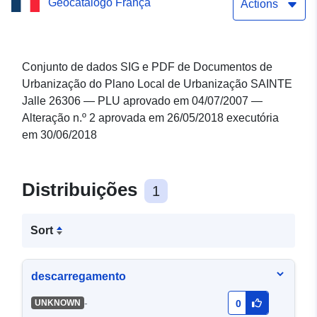
Geocatálogo França
n.º 2 26/05/2018
Actions
Conjunto de dados SIG e PDF de Documentos de
Urbanização do Plano Local de Urbanização SAINTE
Jalle 26306 — PLU aprovado em 04/07/2007 —
Alteração n.º 2 aprovada em 26/05/2018 executória
em 30/06/2018
Distribuições
1
Sort
descarregamento
-
UNKNOWN
0