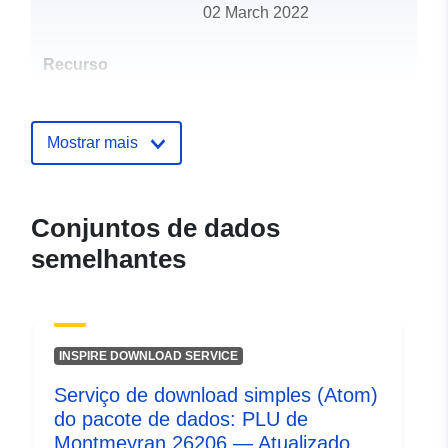
02 March 2022
Recurso
espacial:
Identificadores:
http://catalogue.geo-
Mostrar mais
ide.developpement-
durable.gouv.fr/service/fr-
120066022-wxs-f84e1628-
Conjuntos de dados
47c9-4b39-b1cb-
semelhantes
292765a4878c
uriRef:
http://data.europa.eu/88u/dataset/fr
120066022-srv-c2c9e939-dfcd-
4c97-af64-3d4660362c53
INSPIRE DOWNLOAD SERVICE
Serviço de download simples (Atom)
Tipo:
Recurso:
do pacote de dados: PLU de
http://inspire.ec.europa.eu/metadat
Montmeyran 26206 — Atualizado