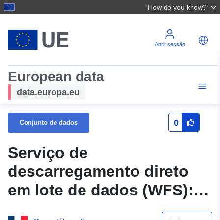
How do you know?
Abrir sessão
European data
data.europa.eu
0
Conjunto de dados
Serviço de
descarregamento direto
em lote de dados (WFS):
PLU de Montmeyran 26206