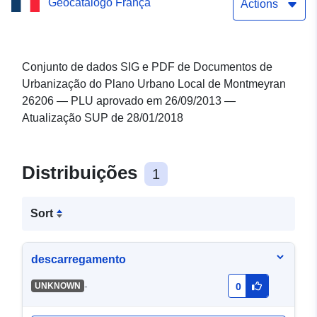
Geocatálogo França
— Atualizado em
Actions
28/01/2018
Conjunto de dados SIG e PDF de Documentos de
Urbanização do Plano Urbano Local de Montmeyran
26206 — PLU aprovado em 26/09/2013 —
Atualização SUP de 28/01/2018
Distribuições
1
Sort
descarregamento
-
UNKNOWN
0