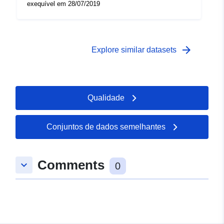
exequível em 28/07/2019
arrow_forward
Explore similar datasets
Qualidade
Conjuntos de dados semelhantes
Comments
keyboard_arrow_down
0