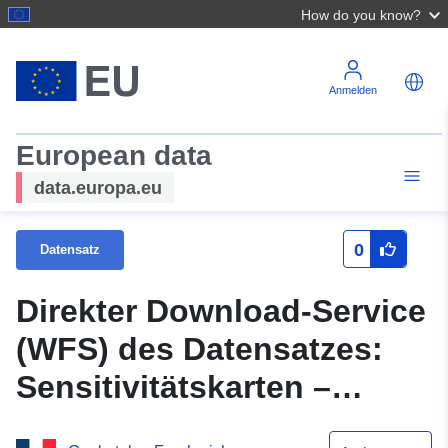
How do you know?
Anmelden
European data
data.europa.eu
0
Datensatz
Direkter Download-Service
(WFS) des Datensatzes:
Sensitivitätskarten –
Unempfindliche Atlas-