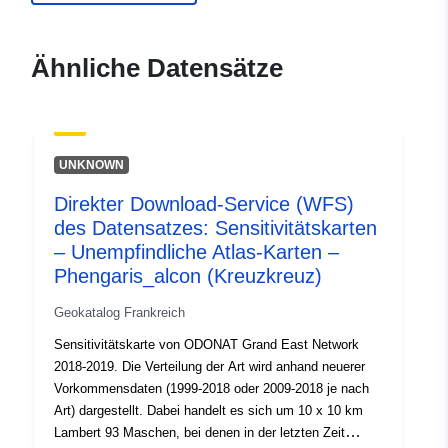
ide.developpement-
durable.gouv.fr/service/fr-
120066022-wxs-e6afd3bf-
Ähnliche Datensätze
c7a8-4c1e-a7b3-
0575a5415d1e
uriRef:
http://data.europa.eu/88u/dataset/fr
UNKNOWN
120066022-srv-c2e40361-a853-
47fe-b481-6902bdb2c74e
Direkter Download-Service (WFS)
des Datensatzes: Sensitivitätskarten
Typ:
Ressource:
– Unempfindliche Atlas-Karten –
http://inspire.ec.europa.eu/metadat
Phengaris_alcon (Kreuzkreuz)
codelist/ResourceType/services
Geokatalog Frankreich
Sensitivitätskarte von ODONAT Grand East Network
2018-2019. Die Verteilung der Art wird anhand neuerer
Vorkommensdaten (1999-2018 oder 2009-2018 je nach
Art) dargestellt. Dabei handelt es sich um 10 x 10 km
Lambert 93 Maschen, bei denen in der letzten Zeit