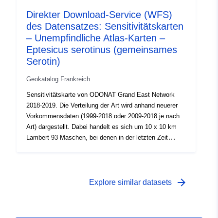
Stand der Kenntnisse zum Zeitpunkt ihrer Verwirklichung
Direkter Download-Service (WFS)
dar und ist nicht als erschöpfend zu betrachten. Das
des Datensatzes: Sensitivitätskarten
Vorhandensein der Art außerhalb der ausgewiesenen
Gebiete ist möglich. Weitere Informationen finden Sie in
– Unempfindliche Atlas-Karten –
den Kartenlesehinweisen und PDF-Karten.
Eptesicus serotinus (gemeinsames
Serotin)
Geokatalog Frankreich
Sensitivitätskarte von ODONAT Grand East Network
2018-2019. Die Verteilung der Art wird anhand neuerer
Vorkommensdaten (1999-2018 oder 2009-2018 je nach
Art) dargestellt. Dabei handelt es sich um 10 x 10 km
Lambert 93 Maschen, bei denen in der letzten Zeit
mindestens eine Beobachtung der Art durchgeführt
wurde. Alle Bemerkungen werden berücksichtigt: dabei
kann es sich um implantierte Populationen handeln, aber
auch um erratische Individuen. Diese Schicht stellt den
arrow_forward
Explore similar datasets
Stand der Kenntnisse zum Zeitpunkt ihrer Verwirklichung
dar und ist nicht als erschöpfend zu betrachten. Das
Vorhandensein der Art außerhalb der ausgewiesenen