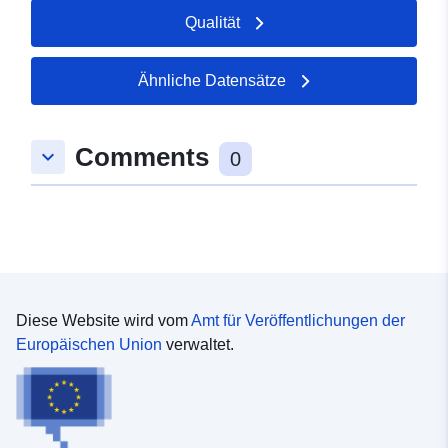
Gebiete ist möglich. Weitere Informationen finden Sie in
Qualität
den Kartenlesehinweisen und PDF-Karten.
Ähnliche Datensätze
Comments
keyboard_arrow_down
0
Diese Website wird vom
Amt für Veröffentlichungen der
Europäischen Union
verwaltet.