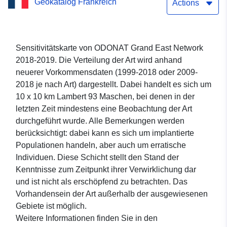
Geokatalog Frankreich
Karten –
Actions
Somatochlora_alpestris
(Chlorocordulie alpestre)
Sensitivitätskarte von ODONAT Grand East Network
2018-2019. Die Verteilung der Art wird anhand
neuerer Vorkommensdaten (1999-2018 oder 2009-
2018 je nach Art) dargestellt. Dabei handelt es sich um
10 x 10 km Lambert 93 Maschen, bei denen in der
letzten Zeit mindestens eine Beobachtung der Art
durchgeführt wurde. Alle Bemerkungen werden
berücksichtigt: dabei kann es sich um implantierte
Populationen handeln, aber auch um erratische
Individuen. Diese Schicht stellt den Stand der
Kenntnisse zum Zeitpunkt ihrer Verwirklichung dar
und ist nicht als erschöpfend zu betrachten. Das
Vorhandensein der Art außerhalb der ausgewiesenen
Gebiete ist möglich.
Weitere Informationen finden Sie in den