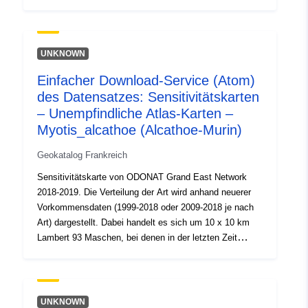
mindestens eine Beobachtung der Art durchgeführt
wurde. Alle Bemerkungen werden berücksichtigt: dabei
kann es sich um implantierte Populationen handeln, aber
auch um erratische Individuen. Diese Schicht stellt den
UNKNOWN
Stand der Kenntnisse zum Zeitpunkt ihrer Verwirklichung
Einfacher Download-Service (Atom)
dar und ist nicht als erschöpfend zu betrachten. Das
des Datensatzes: Sensitivitätskarten
Vorhandensein der Art außerhalb der ausgewiesenen
Gebiete ist möglich. Weitere Informationen finden Sie in
– Unempfindliche Atlas-Karten –
den Kartenlesehinweisen und PDF-Karten.
Myotis_alcathoe (Alcathoe-Murin)
Geokatalog Frankreich
Sensitivitätskarte von ODONAT Grand East Network
2018-2019. Die Verteilung der Art wird anhand neuerer
Vorkommensdaten (1999-2018 oder 2009-2018 je nach
Art) dargestellt. Dabei handelt es sich um 10 x 10 km
Lambert 93 Maschen, bei denen in der letzten Zeit
mindestens eine Beobachtung der Art durchgeführt
wurde. Alle Bemerkungen werden berücksichtigt: dabei
kann es sich um implantierte Populationen handeln, aber
auch um erratische Individuen. Diese Schicht stellt den
UNKNOWN