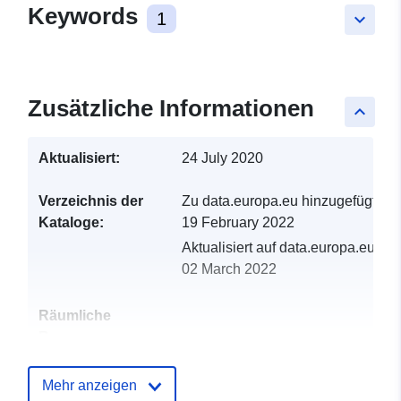
Keywords
1
keyboard_arrow_down
Zusätzliche Informationen
keyboard_arrow_up
Aktualisiert:
24 July 2020
Verzeichnis der
Zu data.europa.eu hinzugefügt:
Kataloge:
19 February 2022
Aktualisiert auf data.europa.eu:
02 March 2022
Räumliche
Ressource:
Identifikatoren:
http://catalogue.geo-
Mehr anzeigen