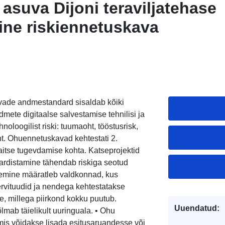
 asuva Dijoni teraviljatehase
ine riskiennetuskava
vade andmestandard sisaldab kõiki
dmete digitaalse salvestamise tehnilisi ja
hnoloogilist riski: tuumaoht, tööstusrisk,
oht. Ohuennetuskavad kehtestati 2.
itse tugevdamise kohta. Katseprojektid
kaardistamine tähendab riskiga seotud
ritlemine määratleb valdkonnad, kus
ervituudid ja nendega kehtestatakse
, millega piirkond kokku puutub.
Uuendatud:
mab täielikult uuringuala. • Ohu
is võidakse lisada esitusaruandesse või