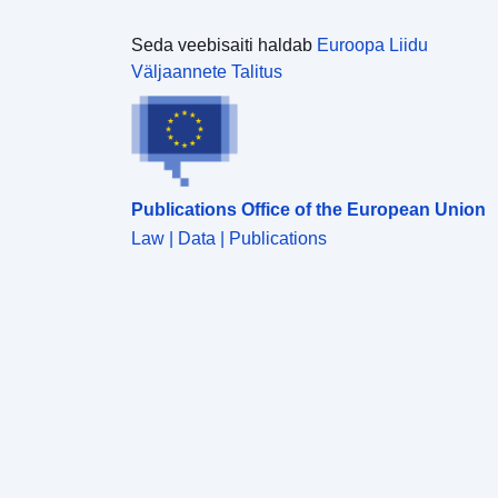
riskiennetuskavas arvesse võetud ohu intensiivsuse
tasemete kaardistamiseks. • Tunnustatud
Seda veebisaiti haldab
Euroopa Liidu
dokumendile võib kaardi kujul lisada ka piirkondliku
Väljaannete Talitus
kaitseprogrammi ettevalmistamise käigus
tuvastatud probleemid. Dijon Graini PPRT kiideti
heaks 3. jaanuaril 2011.
Publications Office of the European Union
Law | Data | Publications