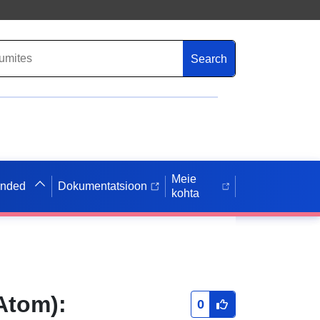
Search
Meie
anded
Dokumentatsioon
kohta
Atom):
0