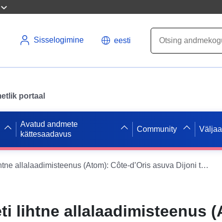
Sisselogimine
eesti
tlik portaal
Avatud andmete
Community
Välja
kättesaadavus
Andmepaketi lihtne allalaadimisteenus (Atom): Côte-d’Oris asuva Dijoni teraviljatehase tehnoloogiline riskiennetuskava
 lihtne allalaadimisteenus (