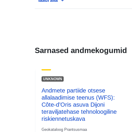
laadi alla
Sarnased andmekogumid
UNKNOWN
Andmete partiide otsese
allalaadimise teenus (WFS):
Côte-d’Oris asuva Dijoni
teraviljatehase tehnoloogiline
riskiennetuskava
Geokataloog Prantsusmaa