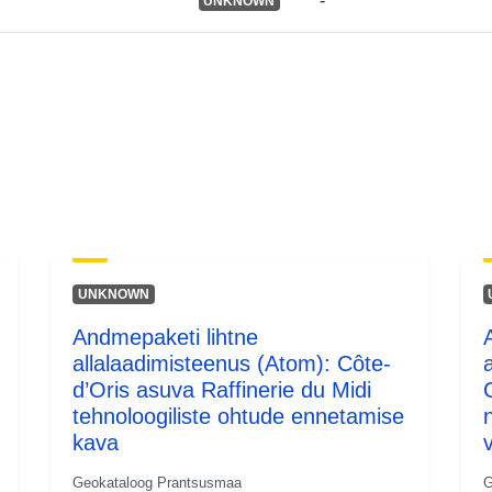
-
UNKNOWN
Tüüp:
UNKNOWN
Andmepaketi lihtne
allalaadimisteenus (Atom): Côte-
d’Oris asuva Raffinerie du Midi
tehnoloogiliste ohtude ennetamise
kava
Geokataloog Prantsusmaa
G