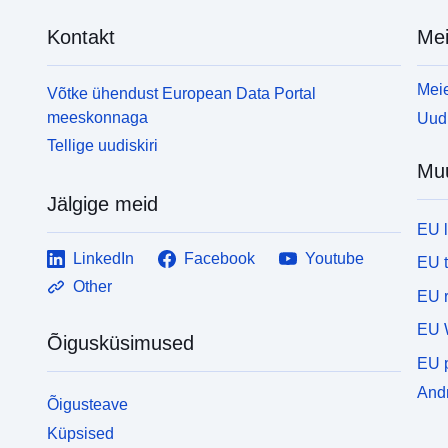
riskiennetuskavas arvesse võetud ohu intensiivsuse
r
Kontakt
Mei
tasemete kaardistamiseks. • Tunnustatud
t
dokumendile võib kaardi kujul lisada ka piirkondliku
d
kaitseprogrammi ettevalmistamise käigus
k
Meie
Võtke ühendust European Data Portal
tuvastatud probleemid. Raffinerie du Midi PPRT
tuv
meeskonnaga
Uudi
kiideti heaks 28. novembril 2016.
h
Tellige uudiskiri
r
Mu
k
a
Jälgige meid
o
EU 
t
m
LinkedIn
Facebook
Youtube
EU 
O
Other
EU r
a
k
EU 
Õigusküsimused
•
EU p
s
p
Andm
Õigusteave
e
Küpsised
n