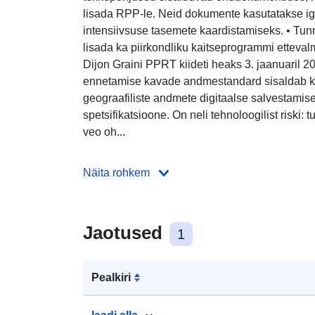
lisada RPP-le. Neid dokumente kasutatakse ig
intensiivsuse tasemete kaardistamiseks. • Tun
lisada ka piirkondliku kaitseprogrammi etteva
Dijon Graini PPRT kiideti heaks 3. jaanuaril 
ennetamise kavade andmestandard sisaldab kõ
geograafiliste andmete digitaalse salvestamise t
spetsifikatsioone. On neli tehnoloogilist riski: 
veo oh...
Näita rohkem
Jaotused
1
Pealkiri