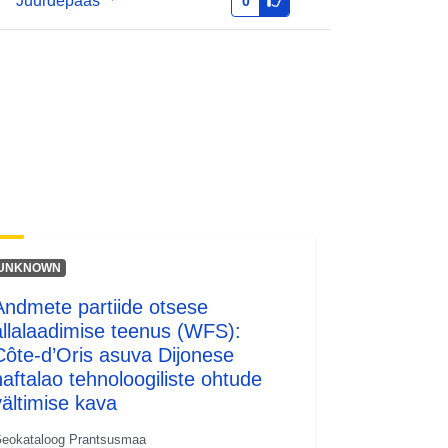
Juurdepääs
0
Ressurss:
http://inspire.ec.europa.eu/metadata-
codelist/ResourceType/services
UNKNOWN
Andmete partiide otsese
allalaadimise teenus (WFS):
Côte-d’Oris asuva Dijonese
naftalao tehnoloogiliste ohtude
vältimise kava
eokataloog Prantsusmaa