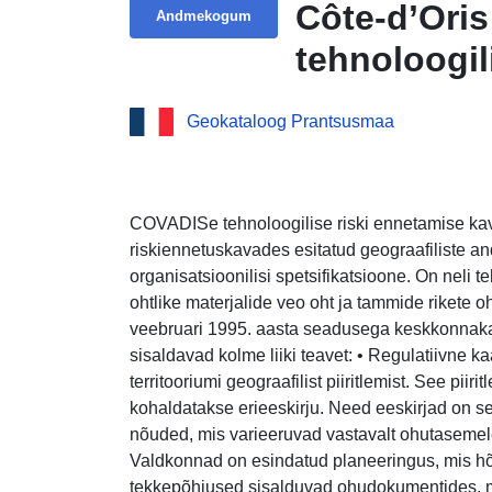
Côte-d’Oris
Andmekogum
tehnoloogil
Geokataloog Prantsusmaa
COVADISe tehnoloogilise riski ennetamise ka
riskiennetuskavades esitatud geograafiliste an
organisatsioonilisi spetsifikatsioone. On neli te
ohtlike materjalide veo oht ja tammide rikete 
veebruari 1995. aasta seadusega keskkonnaka
sisaldavad kolme liiki teavet: • Regulatiivne 
territooriumi geograafilist piiritlemist. See pii
kohaldatakse erieeskirju. Need eeskirjad on s
nõuded, mis varieeruvad vastavalt ohutasemele
Valdkonnad on esindatud planeeringus, mis hõl
tekkepõhjused sisalduvad ohudokumentides, m