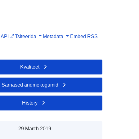
API
Tsiteerida
Metadata
Embed
RSS
Kvaliteet
Sarnased andmekogumid
History
29 March 2019