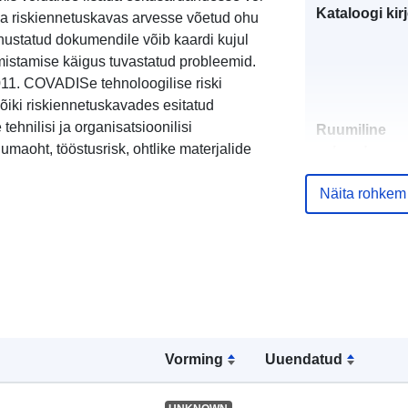
Kataloogi kirj
a riskiennetuskavas arvesse võetud ohu
nustatud dokumendile võib kaardi kujul
lmistamise käigus tuvastatud probleemid.
2011. COVADISe tehnoloogilise riski
iki riskiennetuskavades esitatud
ehnilisi ja organisatsioonilisi
Ruumiline
tuumaoht, tööstusrisk, ohtlike materjalide
vahend:
Näita rohkem
Identifikaator
uriRef:
Vorming
Uuendatud