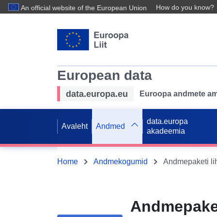
How do you know?
An official website of the European Union
European data
data.europa.eu
Euroopa andmete ame
data.europa
Avaleht
Andmed
akadeemia
Home
Andmekogumid
Andmepaketi