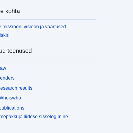
iskiennetuskavas arvesse võetud ohu intensiivsuse
e kohta
asemete kaardistamiseks. • Tunnustatud
okumendile võib kaardi kujul lisada ka piirkondliku
aitseprogrammi ettevalmistamise käigus
 missioon, visioon ja väärtused
astatud probleemid. Dijoni naftalao PPRT kiideti
skiri
eaks 19. juunil 2013. COVADISe tehnoloogilise
iski ennetamise kavade andmestandard sisaldab
ud teenused
õiki riskiennetuskavades esitatud geograafiliste
ndmete digitaalse salvestamise tehnilisi ja
rganisatsioonilisi spetsifikatsioone. On neli
law
ehnoloogilist riski: tuumaoht, tööstusrisk, ohtlike
aterjalide veo oht ja tammide rikete oht.
tenders
huennetuskavad kehtestati 2. veebruari 1995.
esearch results
asta seadusega keskkonnakaitse tugevdamise
ohta. Katseprojektid sisaldavad kolme liiki teavet:
Whoiswho
 Regulatiivne kaardistamine tähendab riskiga
ublications
eotud territooriumi geograafilist piiritlemist. See
iiritlemine määratleb valdkonnad, kus kohaldatakse
epakkuja liidese sisselogimine
rieeskirju. Need eeskirjad on servituudid ja
endega kehtestatakse nõuded, mis varieeruvad