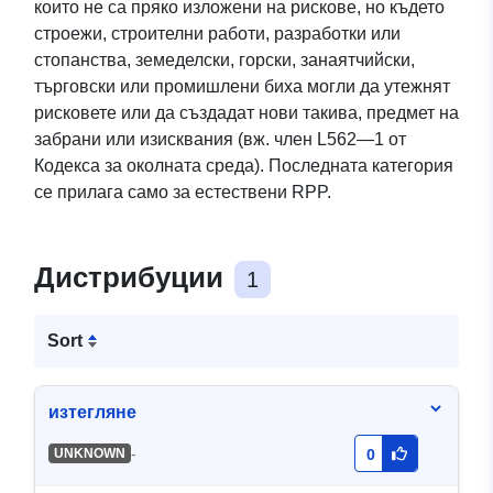
които не са пряко изложени на рискове, но където
строежи, строителни работи, разработки или
стопанства, земеделски, горски, занаятчийски,
търговски или промишлени биха могли да утежнят
рисковете или да създадат нови такива, предмет на
забрани или изисквания (вж. член L562—1 от
Кодекса за околната среда). Последната категория
се прилага само за естествени RPP.
Дистрибуции
1
Sort
изтегляне
-
UNKNOWN
0