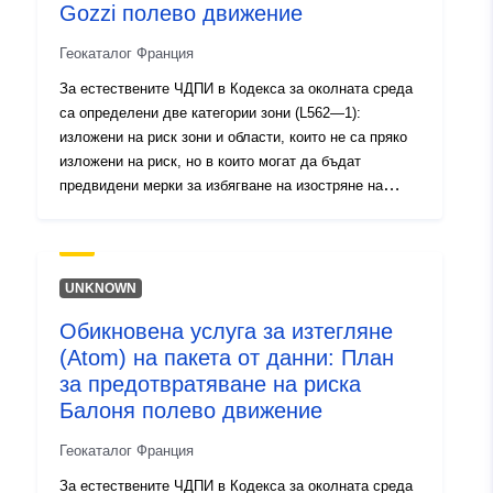
Gozzi полево движение
занаятчийски, търговски или промишлени биха могли
да утежнят рисковете или да създадат нови такива,
Геокаталог Франция
предмет на забрани или изисквания (вж. член L562—
За естествените ЧДПИ в Кодекса за околната среда
1 от Кодекса за околната среда). Последната
са определени две категории зони (L562—1):
категория се прилага само за естествени RPP.
изложени на риск зони и области, които не са пряко
изложени на риск, но в които могат да бъдат
предвидени мерки за избягване на изостряне на
риска. В зависимост от нивото на опасност всяка
област подлежи на принудително уреждане. В
регламентите обикновено се разграничават три вида
зони: 1- „Изграждане на забранени зони„, известни
UNKNOWN
като „червени зони“, където нивото на опасност е
Обикновена услуга за изтегляне
високо и общото правило е забраната за изграждане;
(Atom) на пакета от данни: План
2- „райони с предписания„, известни като „сини зони“,
където нивото на опасност е средно и проектите
за предотвратяване на риска
подлежат на изисквания, адаптирани към вида на
Балоня полево движение
проблема; 3 — райони, които не са пряко изложени
Геокаталог Франция
на рискове, но където строежи, строителни работи,
разработки или стопанства, земеделски, горски,
За естествените ЧДПИ в Кодекса за околната среда