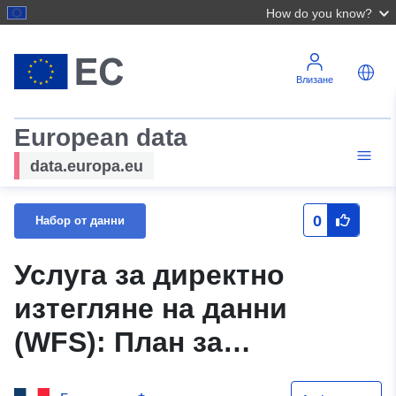
How do you know?
Влизане
European data
data.europa.eu
0
Набор от данни
Услуга за директно
изтегляне на данни
(WFS): План за
предотвратяване на