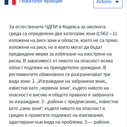
Геокаталог Франция
риска Балоня полево
Actions
движение
За естествените ЧДПИ в Кодекса за околната
среда са определени две категории зони (L562—1):
изложени на риск зони и области, които не са пряко
изложени на риск, но в които могат да бъдат
предвидени мерки за избягване на изостряне на
риска. В зависимост от нивото на опасност всяка
област подлежи на принудително уреждане. В
регламентите обикновено се разграничават три
вида зони: 1- „Изграждане на забранени зони„,
известни като „червени зони“, където нивото на
опасност е високо и общото правило е забраната
за изграждане; 2- „райони с предписания„, известни
като „сини зони“, където нивото на опасност е
средно и проектите подлежат на изисквания,
адаптирани към вида на проблема; 3 — райони,