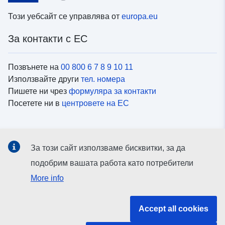
Този уебсайт се управлява от
europa.eu
За контакти с ЕС
Позвънете на
00 800 6 7 8 9 10 11
Използвайте други
тел. номера
Пишете ни чрез
формуляра за контакти
Посетете ни в
центровете на ЕС
Социални медии
За този сайт използваме бисквитки, за да
Вижте профили на ЕС в
социалните медии
подобрим вашата работа като потребители
More info
Институции и органи на ЕС
Accept all cookies