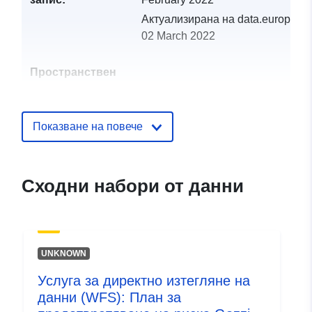
Актуализирана на data.europa.eu
02 March 2022
Пространствен
ресурс:
Идентификатор
http://catalogue.geo-
Показване на повече
и:
ide.developpement-
durable.gouv.fr/service/fr-
120066022-wxs-8bfa86e9-
Сходни набори от данни
d86d-4bdd-b92b-
4d99e07bb534
uriRef:
http://data.europa.eu/88u/dataset/fr
UNKNOWN
120066022-srv-c30ad450-a4a7-
4369-893a-888186dad52d
Услуга за директно изтегляне на
данни (WFS): План за
Тип:
Ресурси: