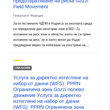
предотвратяване на риска Gozzi
http://inspire.ec.europa.eu/metadat
Field Movement
codelist/SpatialDataServiceType/d
Геокаталог Франция
За естествените ЧДПИ в Кодекса за околната среда
са определени две категории зони (L562—1):
изложени на риск зони и области, които не са пряко
изложени на риск, но в които могат да бъдат
предвидени мерки за избягване на изостряне на
риска. В зависимост от нивото на опасност всяка
област подлежи на принудително уреждане. В
регламентите обикновено се разграничават три вида
зони: 1- „Изграждане на забранени зони„, известни
UNKNOWN
като „червени зони“, където нивото на опасност е
Услуга за директно изтегляне на
високо и общото правило е забраната за изграждане;
набор от данни (WFS): PPRN
2- „райони с предписания„, известни като „сини зони“,
където нивото на опасност е средно и проектите
Ограничена зона Gozzi полево
подлежат на изисквания, адаптирани към вида на
движение Услуга за директно
проблема; 3 — райони, които не са пряко изложени
изтегляне на набор от данни
на рискове, но където строежи, строителни работи,
(WFS): PPRN Ограничена зона
разработки или стопанства, земеделски, горски,