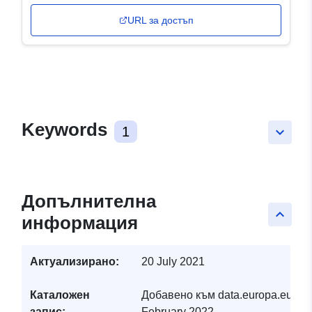
URL за достъп
Keywords
1
keyboard_arrow_down
Допълнителна
keyboard_arrow_up
информация
Актуализирано:
20 July 2021
Каталожен
Добавено към data.europa.eu:
19
запис:
February 2022