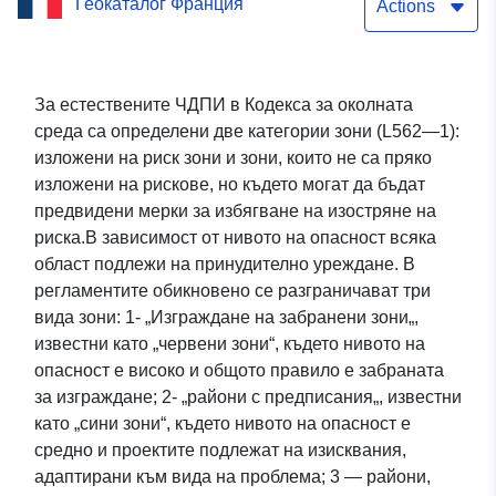
Геокаталог Франция
предотвратяване на
Actions
горски пожари на община
Карну — Bouches-du-
За естествените ЧДПИ в Кодекса за околната
среда са определени две категории зони (L562—1):
Rhône —
изложени на риск зони и зони, които не са пряко
13DDTM20110088
изложени на рискове, но където могат да бъдат
предвидени мерки за избягване на изостряне на
(INCENDIE DE FORET)
риска.В зависимост от нивото на опасност всяка
област подлежи на принудително уреждане. В
регламентите обикновено се разграничават три
вида зони: 1- „Изграждане на забранени зони„,
известни като „червени зони“, където нивото на
опасност е високо и общото правило е забраната
за изграждане; 2- „райони с предписания„, известни
като „сини зони“, където нивото на опасност е
средно и проектите подлежат на изисквания,
адаптирани към вида на проблема; 3 — райони,