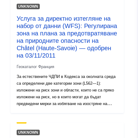
зони: 1- „Изграждане на забранени зони„, известни
UNKNOWN
като „червени зони“, където нивото на опасност е
Услуга за директно изтегляне на
високо и общото правило е забраната за изграждане;
набор от данни (WFS): Регулирана
2- „райони с предписания„, известни като „сини зони“,
където нивото на опасност е средно и проектите
зона на плана за предотвратяване
подлежат на изисквания, адаптирани към вида на
на природните опасности на
проблема; 3 — райони, които не са пряко изложени
Châtel (Haute-Savoie) — одобрен
на рискове, но където строежи, строителни работи,
на 03/11/2011
разработки или стопанства, земеделски, горски,
занаятчийски, търговски или промишлени биха могли
Геокаталог Франция
да утежнят рисковете или да създадат нови такива,
За естествените ЧДПИ в Кодекса за околната среда
предмет на забрани или изисквания (вж. член L562—
са определени две категории зони (L562—1):
1 от Кодекса за околната среда). Последната
изложени на риск зони и области, които не са пряко
категория се прилага само за естествени RPP.
изложени на риск, но в които могат да бъдат
предвидени мерки за избягване на изостряне на
риска. В зависимост от нивото на опасност всяка
област подлежи на принудително уреждане. В
регламентите обикновено се разграничават три вида
зони: 1- „Изграждане на забранени зони„, известни
UNKNOWN
като „червени зони“, където нивото на опасност е