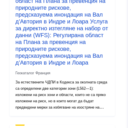
област на Плана за превенция на
http://inspire.ec.europa.eu/metadat
природните рискове,
codelist/ResourceType/services
предсказуема инондация на Вал
д’Автория в Индре и Лоара Услуга
за директно изтегляне на набор от
данни (WFS): Регулирана област
на Плана за превенция на
природните рискове,
предсказуема инондация на Вал
д’Автория в Индре и Лоара
Геокаталог Франция
За естествените ЧДПИ в Кодекса за околната среда
са определени две категории зони (L562—1):
изложени на риск зони и области, които не са пряко
изложени на риск, но в които могат да бъдат
предвидени мерки за избягване на изостряне на
риска. В зависимост от нивото на опасност всяка
област подлежи на принудително уреждане. В
регламентите обикновено се разграничават три вида