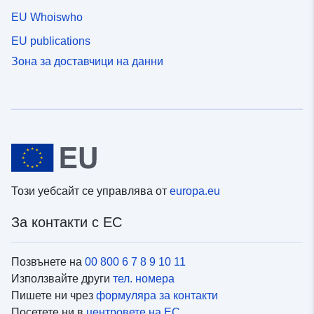
EU Whoiswho
EU publications
Зона за доставчици на данни
Този уебсайт се управлява от
europa.eu
За контакти с ЕС
Позвънете на
00 800 6 7 8 9 10 11
Използвайте други
тел. номера
Пишете ни чрез
формуляра за контакти
Посетете ни в
центровете на ЕС