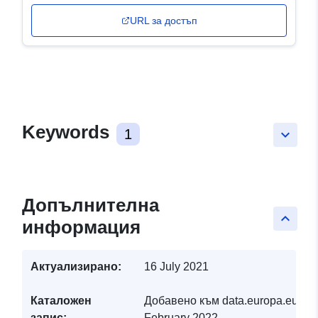
URL за достъп
Keywords
1
keyboard_arrow_down
Допълнителна
keyboard_arrow_up
информация
Актуализирано:
16 July 2021
Каталожен
Добавено към data.europa.eu:
19
запис:
February 2022