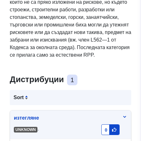
които не са пряко изложени на рискове, но където
строежи, строителни работи, разработки или
стопанства, земеделски, горски, занаятчийски,
търговски или промишлени биха могли да утежнят
рисковете или да създадат нови такива, предмет на
забрани или изисквания (вж. член L562—1 от
Кодекса за околната среда). Последната категория
се прилага само за естествени RPP.
Дистрибуции
1
Sort
изтегляне
-
UNKNOWN
0