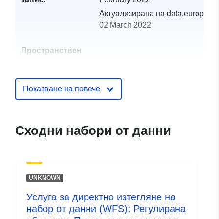
Актуализирана на data.europa.eu
02 March 2022
Пространствен
ресурс:
Идентификатор
http://catalogue.geo-
Показване на повече
и:
ide.developpement-
durable.gouv.fr/service/fr-
120066022-wxs-7efdefa8-
Сходни набори от данни
1d4f-4f3d-9ee5-
cb119b226f86
uriRef:
http://data.europa.eu/88u/dataset/fr
UNKNOWN
120066022-srv-c30ef160-5c56-
41cf-a982-5db2f279186d
Услуга за директно изтегляне на
набор от данни (WFS): Регулирана
Тип:
Ресурси: