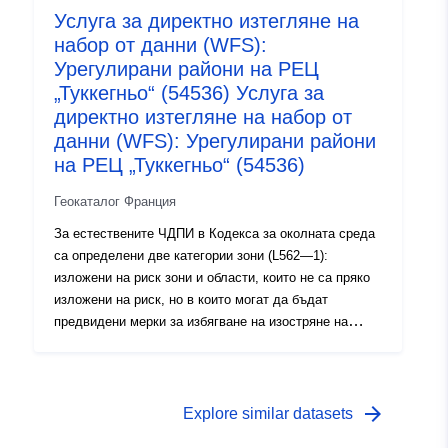
Услуга за директно изтегляне на
високо и общото правило е забраната за изграждане;
набор от данни (WFS):
2- „райони с предписания„, известни като „сини зони“,
където нивото на опасност е средно и проектите
Урегулирани райони на РЕЦ
подлежат на изисквания, адаптирани към вида на
„Туккегньо“ (54536) Услуга за
проблема; 3 — райони, които не са пряко изложени
директно изтегляне на набор от
на рискове, но където строежи, строителни работи,
данни (WFS): Урегулирани райони
разработки или стопанства, земеделски, горски,
на РЕЦ „Туккегньо“ (54536)
занаятчийски, търговски или промишлени биха могли
да утежнят рисковете или да създадат нови такива,
Геокаталог Франция
предмет на забрани или изисквания (вж. член L562—
За естествените ЧДПИ в Кодекса за околната среда
1 от Кодекса за околната среда). Последната
са определени две категории зони (L562—1):
категория се прилага само за естествени RPP.
изложени на риск зони и области, които не са пряко
изложени на риск, но в които могат да бъдат
предвидени мерки за избягване на изостряне на
риска. В зависимост от нивото на опасност всяка
област подлежи на принудително уреждане. В
регламентите обикновено се разграничават три вида
зони: 1- „Изграждане на забранени зони„, известни
arrow_forward
Explore similar datasets
като „червени зони“, където нивото на опасност е