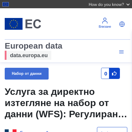
How do you know?
Влизане
European data
data.europa.eu
0
Набор от данни
Услуга за директно
изтегляне на набор от
данни (WFS): Регулирана
зона на Плана за