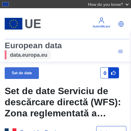
How do you know?
Autentificare
European data
data.europa.eu
0
Set de date
Set de date Serviciu de
descărcare directă (WFS):
Zona reglementată a
Planului de prevenire a