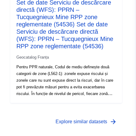
Set de date Serviciu de descărcare
prescrise”, cunoscute sub denumirea de „zone albastre”,
directă (WFS): PPRN –
în care nivelul de pericol este mediu, iar proiectele fac
obiectul unor cerințe adaptate tipului de emisiune; 3-
Tucquegnieux Mine RPP zone
zone care nu sunt expuse direct la riscuri, dar în care
reglementate (54536) Set de date
construcțiile, lucrările, construcțiile sau exploatațiile
Serviciu de descărcare directă
agricole, forestiere, meșteșugărești, comerciale sau
(WFS): PPRN – Tucquegnieux Mine
industriale ar putea agrava riscurile sau ar putea cauza
RPP zone reglementate (54536)
altele noi, sub rezerva unor interdicții sau cerințe (a se
vedea articolul L562-1 din Codul mediului). Această din
Geocatalog Franța
urmă categorie se aplică numai în cazul PPR naturale.
Pentru PPR naturale, Codul de mediu definește două
categorii de zone (L562-1): zonele expuse riscului și
zonele care nu sunt expuse direct la riscuri, dar în care
pot fi prevăzute măsuri pentru a evita exacerbarea
riscului. În funcție de nivelul de pericol, fiecare zonă
face obiectul unei soluționări executorii. Regulamentele
disting, în general, trei tipuri de zone: 1 – „Construirea
de zone interzise”, cunoscute sub denumirea de „zone
roșii”, unde nivelul de pericol este ridicat, iar regula
arrow_forward
Explore similar datasets
generală este interzicerea construcției; 2 – „zone
prescrise”, cunoscute sub denumirea de „zone albastre”,