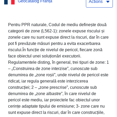
Geocatalog Franța
incendiilor forestiere al
Actions
municipalității Carnoux –
Bouches-du-Rhône –
Pentru PPR naturale, Codul de mediu definește două
categorii de zone (L562-1): zonele expuse riscului și
13DDTM20110088
zonele care nu sunt expuse direct la riscuri, dar în care
(INCENDIE DE FORET)
pot fi prevăzute măsuri pentru a evita exacerbarea
riscului.În funcție de nivelul de pericol, fiecare zonă
face obiectul unei soluționări executorii.
Regulamentele disting, în general, trei tipuri de zone: 1
– „Construirea de zone interzise”, cunoscute sub
denumirea de „zone roșii”, unde nivelul de pericol este
ridicat, iar regula generală este interzicerea
construcției; 2 – „zone prescrise”, cunoscute sub
denumirea de „zone albastre”, în care nivelul de
pericol este mediu, iar proiectele fac obiectul unor
cerințe adaptate tipului de emisiune; 3- zone care nu
sunt expuse direct la riscuri, dar în care construcțiile,