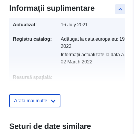
Informații suplimentare
keyboard_arrow_up
Actualizat:
16 July 2021
Registru catalog:
Adăugat la data.europa.eu:
19 Feb
2022
Informații actualizate la data a.eur
02 March 2022
Resursă spațială:
Identificatori:
http://catalogue.geo-
ide.developpement-
Arată mai multe
durable.gouv.fr/service/fr-
120066022-wxs-7efdefa8-
1d4f-4f3d-9ee5-
Seturi de date similare
cb119b226f86