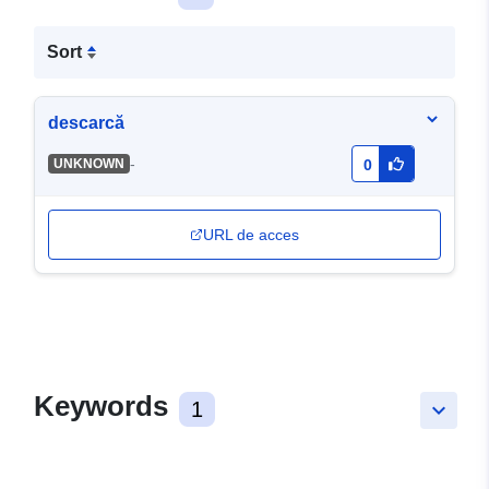
Sort
descarcă
-
UNKNOWN
0
URL de acces
Keywords
1
keyboard_arrow_down