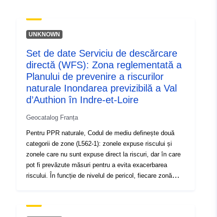
uriRef:
http://data.europa.eu/88u/dataset/fr
120066022-srv-c30ef160-5c56-
UNKNOWN
41cf-a982-5db2f279186d
Set de date Serviciu de descărcare
Tip:
Resursă:
directă (WFS): Zona reglementată a
http://inspire.ec.europa.eu/metadat
Planului de prevenire a riscurilor
codelist/ResourceType/services
naturale Inondarea previzibilă a Val
d’Authion în Indre-et-Loire
Geocatalog Franța
Pentru PPR naturale, Codul de mediu definește două
categorii de zone (L562-1): zonele expuse riscului și
zonele care nu sunt expuse direct la riscuri, dar în care
pot fi prevăzute măsuri pentru a evita exacerbarea
riscului. În funcție de nivelul de pericol, fiecare zonă
face obiectul unei soluționări executorii. Regulamentele
disting, în general, trei tipuri de zone: 1 – „Construirea
de zone interzise”, cunoscute sub denumirea de „zone