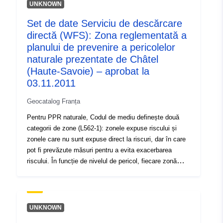
roșii”, unde nivelul de pericol este ridicat, iar regula
UNKNOWN
generală este interzicerea construcției; 2 – „zone
Set de date Serviciu de descărcare
prescrise”, cunoscute sub denumirea de „zone albastre”,
directă (WFS): Zona reglementată a
în care nivelul de pericol este mediu, iar proiectele fac
obiectul unor cerințe adaptate tipului de emisiune; 3-
planului de prevenire a pericolelor
zone care nu sunt expuse direct la riscuri, dar în care
naturale prezentate de Châtel
construcțiile, lucrările, construcțiile sau exploatațiile
(Haute-Savoie) – aprobat la
agricole, forestiere, meșteșugărești, comerciale sau
03.11.2011
industriale ar putea agrava riscurile sau ar putea cauza
altele noi, sub rezerva unor interdicții sau cerințe (a se
Geocatalog Franța
vedea articolul L562-1 din Codul mediului). Această din
Pentru PPR naturale, Codul de mediu definește două
urmă categorie se aplică numai în cazul PPR naturale.
categorii de zone (L562-1): zonele expuse riscului și
zonele care nu sunt expuse direct la riscuri, dar în care
pot fi prevăzute măsuri pentru a evita exacerbarea
riscului. În funcție de nivelul de pericol, fiecare zonă
face obiectul unei soluționări executorii. Regulamentele
disting, în general, trei tipuri de zone: 1 – „Construirea
de zone interzise”, cunoscute sub denumirea de „zone
roșii”, unde nivelul de pericol este ridicat, iar regula
UNKNOWN
generală este interzicerea construcției; 2 – „zone