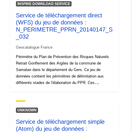
prescrit figurant dans l'arrêté de prescription d'un PPR ;-
INSPIRE DOWNLOAD SERVICE
périmètre d'exposition aux risques qui correspond au
Service de téléchargement direct
périmètre réglementé par le PPR approuvé, ce périmètre
(WFS) du jeu de données :
approuvé vaut servitude d'utilité publique ;- périmètre
d'étude qui correspond à l'enveloppe dans laquelle ont
N_PERIMETRE_PPRN_20140147_S
été étudiés les aléas.
_032
Geocatalogue France
Périmètre du Plan de Prévention des Risques Naturels
Retrait Gonflement des Argiles de la commune de
Samatan dans le département du Gers. Ce jeu de
données contient les périmètres de délimitation aux
différents stades de l'élaboration du PPR. Ces
périmètres ont comme caractéristique d'être la
conséquence d'un acte officiel et de produire leurs effets
à compter d'une date définie. Il s'agit du :- périmètre
prescrit figurant dans l'arrêté de prescription d'un PPR ;-
UNKNOWN
périmètre d'exposition aux risques qui correspond au
Service de téléchargement simple
périmètre réglementé par le PPR approuvé, ce périmètre
(Atom) du jeu de données :
approuvé vaut servitude d'utilité publique ;- périmètre