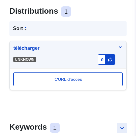
Distributions
1
Sort
télécharger
-
UNKNOWN
0
URL d'accès
Keywords
1
keyboard_arrow_down