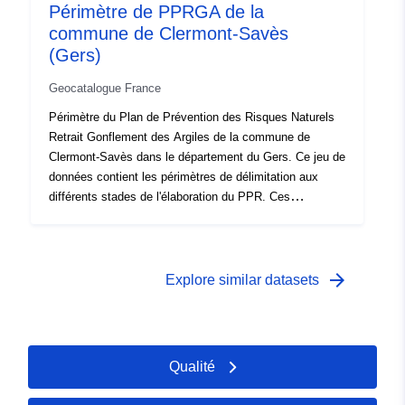
d'étude qui correspond à l'enveloppe dans laquelle ont
Périmètre de PPRGA de la
été étudiés les aléas.
commune de Clermont-Savès
(Gers)
Geocatalogue France
Périmètre du Plan de Prévention des Risques Naturels
Retrait Gonflement des Argiles de la commune de
Clermont-Savès dans le département du Gers. Ce jeu de
données contient les périmètres de délimitation aux
différents stades de l'élaboration du PPR. Ces
périmètres ont comme caractéristique d'être la
conséquence d'un acte officiel et de produire leurs effets
à compter d'une date définie. Il s'agit du :- périmètre
prescrit figurant dans l'arrêté de prescription d'un PPR ;-
arrow_forward
Explore similar datasets
périmètre d'exposition aux risques qui correspond au
périmètre réglementé par le PPR approuvé, ce périmètre
approuvé vaut servitude d'utilité publique ;- périmètre
d'étude qui correspond à l'enveloppe dans laquelle ont
Qualité
été étudiés les aléas.