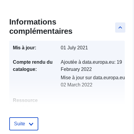
Informations
keyboard_arrow_up
complémentaires
Mis à jour:
01 July 2021
Compte rendu du
Ajoutée à data.europa.eu:
19
catalogue:
February 2022
Mise à jour sur data.europa.eu:
02 March 2022
Ressource
spatiale:
Identificateurs:
http://catalogue.geo-
Suite
ide.developpement-