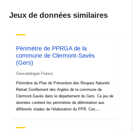
durable.gouv.fr/service/fr-
120066022-wxs-b3e909f7-
Jeux de données similaires
76b1-40cc-b22d-
c9b06b20bd3a
uriRef:
http://data.europa.eu/88u/dataset/fr
120066022-srv-c3332ab7-7ec8-
Périmètre de PPRGA de la
44e9-a74f-2bdb1afbc0ae
commune de Clermont-Savès
(Gers)
Type:
Ressource:
http://inspire.ec.europa.eu/metadat
Geocatalogue France
codelist/ResourceType/services
Périmètre du Plan de Prévention des Risques Naturels
Retrait Gonflement des Argiles de la commune de
Clermont-Savès dans le département du Gers. Ce jeu de
données contient les périmètres de délimitation aux
différents stades de l'élaboration du PPR. Ces
périmètres ont comme caractéristique d'être la
conséquence d'un acte officiel et de produire leurs effets
à compter d'une date définie. Il s'agit du :- périmètre