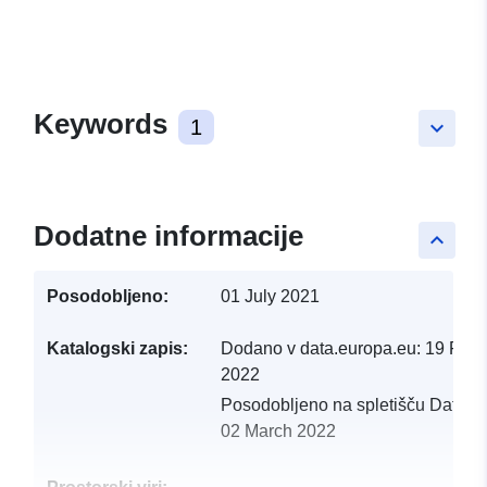
Keywords
1
keyboard_arrow_down
Dodatne informacije
keyboard_arrow_up
Posodobljeno:
01 July 2021
Katalogski zapis:
Dodano v data.europa.eu:
19 Febr
2022
Posodobljeno na spletišču Data.e
02 March 2022