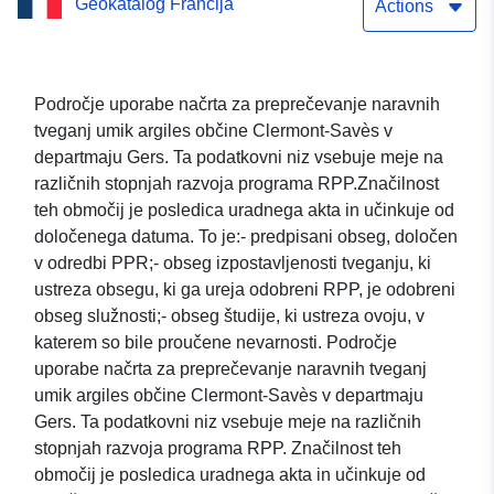
Geokatalog Francija
Actions
Področje uporabe načrta za preprečevanje naravnih
tveganj umik argiles občine Clermont-Savès v
departmaju Gers. Ta podatkovni niz vsebuje meje na
različnih stopnjah razvoja programa RPP.Značilnost
teh območij je posledica uradnega akta in učinkuje od
določenega datuma. To je:- predpisani obseg, določen
v odredbi PPR;- obseg izpostavljenosti tveganju, ki
ustreza obsegu, ki ga ureja odobreni RPP, je odobreni
obseg služnosti;- obseg študije, ki ustreza ovoju, v
katerem so bile proučene nevarnosti. Področje
uporabe načrta za preprečevanje naravnih tveganj
umik argiles občine Clermont-Savès v departmaju
Gers. Ta podatkovni niz vsebuje meje na različnih
stopnjah razvoja programa RPP. Značilnost teh
območij je posledica uradnega akta in učinkuje od