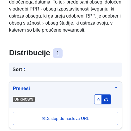
določenega datuma. To je:- predpisani obseg, določen
v odredbi PPR;- obseg izpostavljenosti tveganju, ki
ustreza obsegu, ki ga ureja odobreni RPP, je odobreni
obseg služnosti;- obseg študije, ki ustreza ovoju, v
katerem so bile proučene nevarnosti.
Distribucije
1
Sort
Prenesi
-
UNKNOWN
0
Dostop do naslova URL