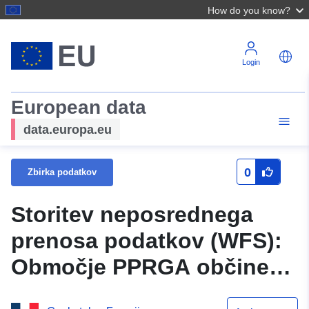
How do you know?
Login
European data
data.europa.eu
0
Zbirka podatkov
Storitev neposrednega
prenosa podatkov (WFS):
Območje PPRGA občine
Clermont-Savès (Gers)