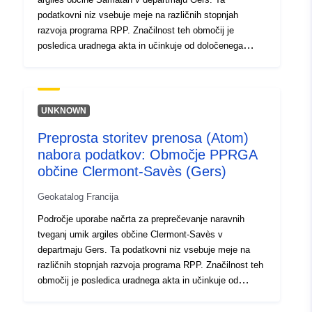
podatkovni niz vsebuje meje na različnih stopnjah
razvoja programa RPP. Značilnost teh območij je
posledica uradnega akta in učinkuje od določenega
datuma. To je:- predpisani obseg, določen v odredbi
PPR;- obseg izpostavljenosti tveganju, ki ustreza
obsegu, ki ga ureja odobreni RPP, je odobreni obseg
služnosti;- obseg študije, ki ustreza ovoju, v katerem so
UNKNOWN
bile proučene nevarnosti.
Preprosta storitev prenosa (Atom)
nabora podatkov: Območje PPRGA
občine Clermont-Savès (Gers)
Geokatalog Francija
Področje uporabe načrta za preprečevanje naravnih
tveganj umik argiles občine Clermont-Savès v
departmaju Gers. Ta podatkovni niz vsebuje meje na
različnih stopnjah razvoja programa RPP. Značilnost teh
območij je posledica uradnega akta in učinkuje od
določenega datuma. To je:- predpisani obseg, določen v
odredbi PPR;- obseg izpostavljenosti tveganju, ki