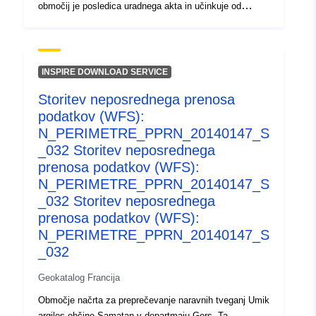
območij je posledica uradnega akta in učinkuje od
določenega datuma. To je:- predpisani obseg, določen v
odredbi PPR;- obseg izpostavljenosti tveganju, ki
ustreza obsegu, ki ga ureja odobreni RPP, je odobreni
obseg služnosti;- obseg študije, ki ustreza ovoju, v
INSPIRE DOWNLOAD SERVICE
katerem so bile proučene nevarnosti.
Storitev neposrednega prenosa
podatkov (WFS):
N_PERIMETRE_PPRN_20140147_S
_032 Storitev neposrednega
prenosa podatkov (WFS):
N_PERIMETRE_PPRN_20140147_S
_032 Storitev neposrednega
prenosa podatkov (WFS):
N_PERIMETRE_PPRN_20140147_S
_032
Geokatalog Francija
Območje načrta za preprečevanje naravnih tveganj Umik
argiles občine Samatan v departmaju Gers. Ta