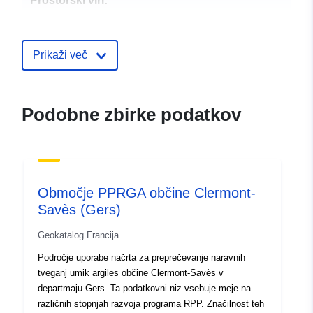
Prostorski viri:
Identifikatorji:
http://catalogue.geo-
ide.developpement-
Prikaži več
durable.gouv.fr/service/fr-
120066022-wxs-b3e909f7-
76b1-40cc-b22d-
Podobne zbirke podatkov
c9b06b20bd3a
uriRef:
http://data.europa.eu/88u/dataset/fr
120066022-srv-c3332ab7-7ec8-
44e9-a74f-2bdb1afbc0ae
Območje PPRGA občine Clermont-
Savès (Gers)
Tip:
Vir:
http://inspire.ec.europa.eu/metadat
Geokatalog Francija
codelist/ResourceType/services
Področje uporabe načrta za preprečevanje naravnih
tveganj umik argiles občine Clermont-Savès v
departmaju Gers. Ta podatkovni niz vsebuje meje na
različnih stopnjah razvoja programa RPP. Značilnost teh