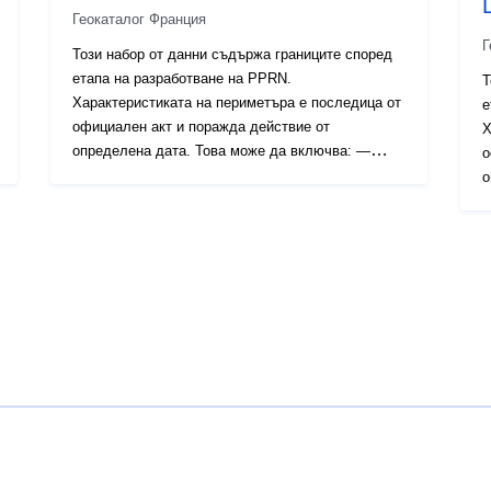
Геокаталог Франция
Г
Този набор от данни съдържа границите според
етапа на разработване на PPRN.
Т
Характеристиката на периметъра е последица от
е
официален акт и поражда действие от
Х
определена дата. Това може да включва: —
о
предписано приложно поле, съдържащо се в
о
разпореждането за издаване на СДП (естествено
п
или технологично); — обхват на рисковата
р
експозиция, който съответства на обхвата,
и
регулиран от одобрената RPP. Този одобрен
е
периметър е сервитут за комунални услуги (PM1
р
за PPRN и PM3 за PPRT); — обхват на
п
проучването, който съответства на плика, в
з
който са проучени опасностите.
п
к