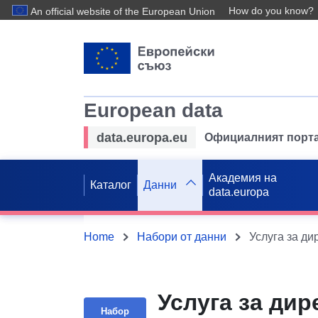
How do you know?
An official website of the European Union
European data
data.europa.eu
Официалният порта
Академия на
Каталог
Данни
data.europa
Home
Набори от данни
Услуга за дир
Набор