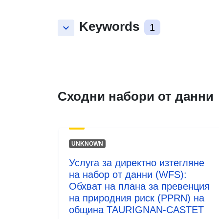
Keywords
keyboard_arrow_down
1
Сходни набори от данни
UNKNOWN
Услуга за директно изтегляне
на набор от данни (WFS):
Обхват на плана за превенция
на природния риск (PPRN) на
община TAURIGNAN-CASTET