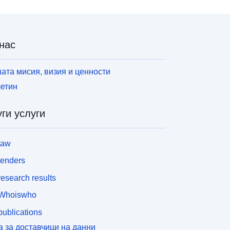
нас
ата мисия, визия и ценности
етин
ги услуги
law
tenders
esearch results
Whoiswho
ublications
а за доставчици на данни