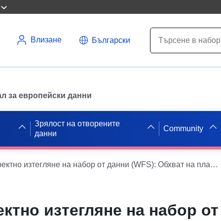
Влизане
Български
л за европейски данни
Зрялост на отворените
Community
данни
Услуга за директно изтегляне на набор от данни (WFS): Обхват на плана за превенция на природния риск (PPRN) на община TAURIGNAN-VIEUX
ектно изтегляне на набор от