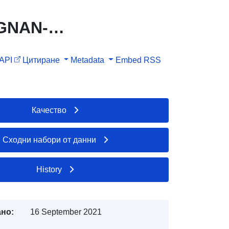
IGNAN-
API
Цитиране
Metadata
Embed
RSS
Качество
Сходни набори от данни
History
но:
16 September 2021