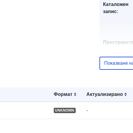
Каталожен
запис:
Пространст
ресурс:
Показване н
Идентифика
и:
Формат
Актуализирано
uriRef:
-
UNKNOWN