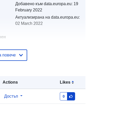
Добавено към data.europa.eu:
19
February 2022
Актуализирана на data.europa.eu:
02 March 2022
вен
а повече
тор
http://catalogue.geo-
ide.developpement-
durable.gouv.fr/service/fr-
120066022-wxs-51ade728-c7bb-
431d-9316-a1265831bf34
Actions
Likes
http://data.europa.eu/88u/dataset/fr-
Достъп
0
120066022-srv-c3c64db5-920d-
4b77-bc9d-47619981c6a5