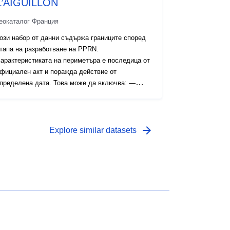
L’AIGUILLON
еокаталог Франция
ози набор от данни съдържа границите според
тапа на разработване на PPRN.
арактеристиката на периметъра е последица от
фициален акт и поражда действие от
пределена дата. Това може да включва: —
редписано приложно поле, съдържащо се в
азпореждането за издаване на СДП (естествено
ли технологично); — обхват на рисковата
кспозиция, който съответства на обхвата,
arrow_forward
Explore similar datasets
егулиран от одобрената RPP. Този одобрен
ериметър е сервитут за комунални услуги (PM1
а PPRN и PM3 за PPRT); — обхват на
роучването, който съответства на плика, в
ойто са проучени опасностите.