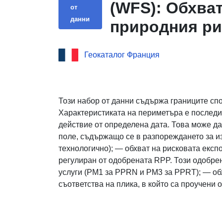
(WFS): Обхват
от
данни
природния ри
VIEUX
Геокаталог Франция
Този набор от данни съдържа границите сп
Характеристиката на периметъра е последи
действие от определена дата. Това може д
поле, съдържащо се в разпореждането за и
технологично); — обхват на рисковата експо
регулиран от одобрената RPP. Този одобре
услуги (PM1 за PPRN и PM3 за PPRT); — обх
съответства на плика, в който са проучени 