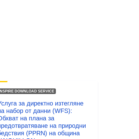
Ресурси:
http://inspire.ec.europa.eu/metadata-
codelist/ResourceType/services
INSPIRE DOWNLOAD SERVICE
Услуга за директно изтегляне
на набор от данни (WFS):
Обхват на плана за
предотвратяване на природни
бедствия (PPRN) на община