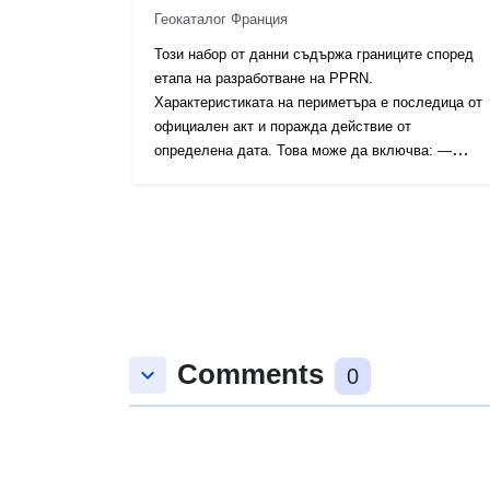
Геокаталог Франция
Този набор от данни съдържа границите според
етапа на разработване на PPRN.
Характеристиката на периметъра е последица от
официален акт и поражда действие от
определена дата. Това може да включва: —
предписано приложно поле, съдържащо се в
разпореждането за издаване на СДП (естествено
или технологично); — обхват на рисковата
експозиция, който съответства на обхвата,
регулиран от одобрената RPP. Този одобрен
периметър е сервитут за комунални услуги (PM1
за PPRN и PM3 за PPRT); — обхват на
проучването, който съответства на плика, в
Comments
който са проучени опасностите.
keyboard_arrow_down
0