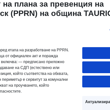
 на плана за превенция на
ск (PPRN) на община TAUR
оред етапа на разработване на PPRN.
ца от официален акт и поражда
а включва: — предписано приложно
здаване на СДП (естествено или
зиция, който съответства на обхвата,
н периметър е сервитут за комунални
ват на проучването, който
опасностите.
Актуализира