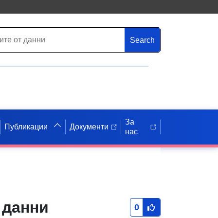
Search
За
Публикации
Документи
нас
 данни
0