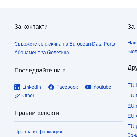
За контакти
За 
Наш
Свържете се с екипа на European Data Portal
Бюл
Абонамент за бюлетина
Дру
Последвайте ни в
EU 
LinkedIn
Facebook
Youtube
EU 
Other
EU r
Правни аспекти
EU 
EU p
Правна информация
Зон