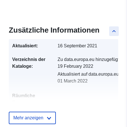
Zusätzliche Informationen
keyboard_arrow_up
Aktualisiert:
16 September 2021
Verzeichnis der
Zu data.europa.eu hinzugefügt:
Kataloge:
19 February 2022
Aktualisiert auf data.europa.eu:
01 March 2022
Räumliche
Ressource:
Identifikatoren:
http://catalogue.geo-
Mehr anzeigen
ide.developpement-