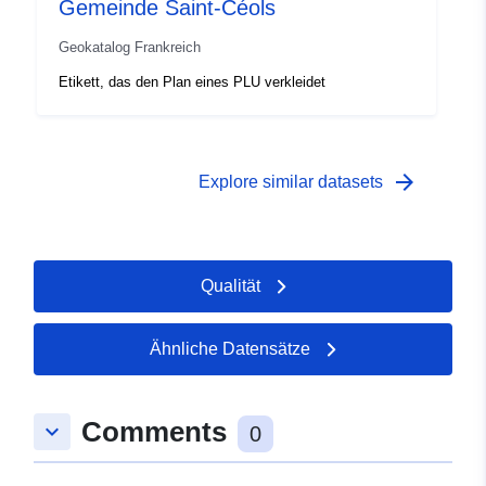
Gemeinde Saint-Céols
Geokatalog Frankreich
Etikett, das den Plan eines PLU verkleidet
arrow_forward
Explore similar datasets
Qualität
Ähnliche Datensätze
Comments
keyboard_arrow_down
0