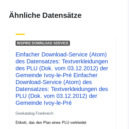
durable.gouv.fr/service/fr-
120066022-atom-5f0b746b-
Ähnliche Datensätze
6aa3-4615-8ce1-
2b94af0899de
uriRef:
http://data.europa.eu/88u/dataset/fr
INSPIRE DOWNLOAD SERVICE
120066022-srv-c3dc71ed-5d2b-
43c6-aa10-9a436dcae3eb
Einfacher Download-Service (Atom)
des Datensatzes: Textverkleidungen
Typ:
Ressource:
des PLU (Dok. vom 03.12.2012) der
http://inspire.ec.europa.eu/metadat
Gemeinde Ivoy-le-Pré Einfacher
codelist/SpatialDataServiceType/d
Download-Service (Atom) des
Datensatzes: Textverkleidungen des
PLU (Dok. vom 03.12.2012) der
Gemeinde Ivoy-le-Pré
Geokatalog Frankreich
Etikett, das den Plan eines PLU verkleidet