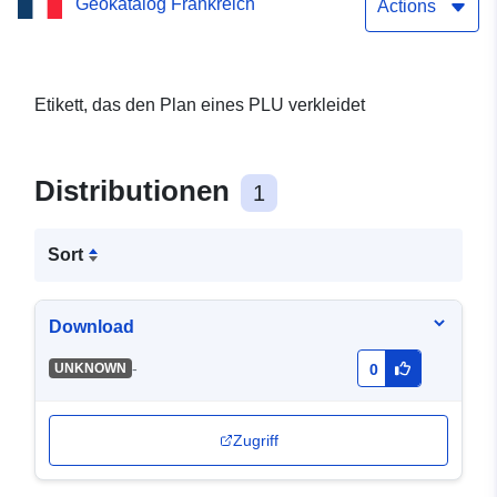
Geokatalog Frankreich
POS (Dok. vom 25.08.1994)
Actions
der Gemeinde Soulangis
Etikett, das den Plan eines PLU verkleidet
Distributionen
1
Sort
Download
-
UNKNOWN
0
Zugriff