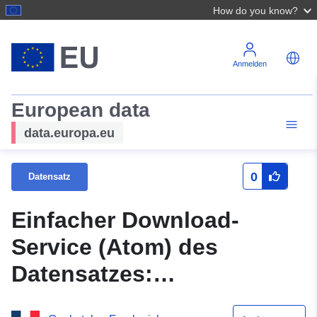
How do you know?
Anmelden
European data
data.europa.eu
0
Datensatz
Einfacher Download-
Service (Atom) des
Datensatzes:
Textverkleidungen des