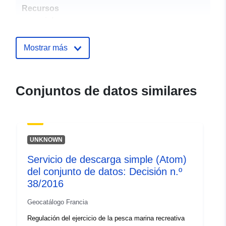
Recursos
espacial:
Identificadores:
http://catalogue.geo-
Mostrar más
ide.developpement-
durable.gouv.fr/service/fr-
120066022-wxs-3f1392b9-
Conjuntos de datos similares
ee12-4619-9f79-
44122f343194
uriRef:
http://data.europa.eu/88u/dataset/fr
UNKNOWN
120066022-srv-c3fd747a-d9d4-
4232-b9df-22947d8f1c91
Servicio de descarga simple (Atom)
del conjunto de datos: Decisión n.º
Tipo:
Recurso:
38/2016
http://inspire.ec.europa.eu/metadat
codelist/SpatialDataServiceType/d
Geocatálogo Francia
Regulación del ejercicio de la pesca marina recreativa