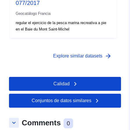
077/2017
Geocatálogo Francia
regular el ejercicio de la pesca marina recreativa a pie
en el Baie du Mont Saint-Michel
arrow_forward
Explore similar datasets
Calidad
Conjuntos de datos similares
Comments
keyboard_arrow_down
0