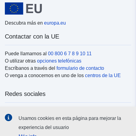
Descubra más en
europa.eu
Contactar con la UE
Puede llamarnos al
00 800 6 7 8 9 10 11
O utilizar otras
opciones telefónicas
Escríbanos a través del
formulario de contacto
O venga a conocernos en uno de los
centros de la UE
Redes sociales
Buscar los canales de la UE en las
redes sociales
Usamos cookies en esta página para mejorar la
experiencia del usuario
Instituciones y organismos de la UE