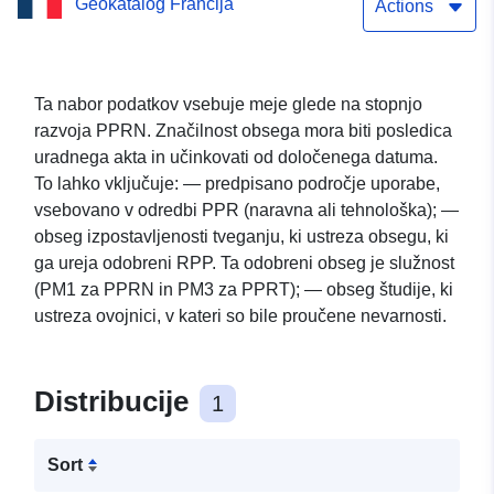
Geokatalog Francija
tveganj (PPRN) občine
Actions
L’HoSPITALET-PRES-
L’ANDORRE
Ta nabor podatkov vsebuje meje glede na stopnjo
razvoja PPRN. Značilnost obsega mora biti posledica
uradnega akta in učinkovati od določenega datuma.
To lahko vključuje: — predpisano področje uporabe,
vsebovano v odredbi PPR (naravna ali tehnološka); —
obseg izpostavljenosti tveganju, ki ustreza obsegu, ki
ga ureja odobreni RPP. Ta odobreni obseg je služnost
(PM1 za PPRN in PM3 za PPRT); — obseg študije, ki
ustreza ovojnici, v kateri so bile proučene nevarnosti.
Distribucije
1
Sort