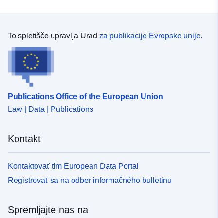
tveganju, ki ustreza obsegu, ki ga ureja odobreni RPP.
Ta odobreni obseg je služnost (PM1 za PPRN in PM3
za PPRT); — obseg študije, ki ustreza ovojnici, v kateri
so bile proučene nevarnosti.
To spletišče upravlja Urad
za publikacije Evropske unije.
Publications Office of the European Union
Law | Data | Publications
Kontakt
Kontaktovať tím European Data Portal
Registrovať sa na odber informačného bulletinu
Spremljajte nas na