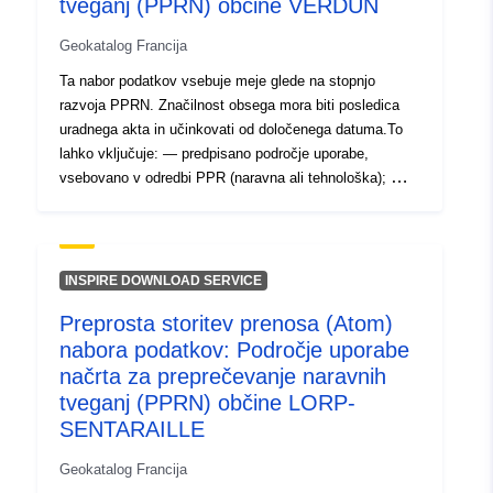
tveganj (PPRN) občine VERDUN
Geokatalog Francija
Ta nabor podatkov vsebuje meje glede na stopnjo
razvoja PPRN. Značilnost obsega mora biti posledica
uradnega akta in učinkovati od določenega datuma.To
lahko vključuje: — predpisano področje uporabe,
vsebovano v odredbi PPR (naravna ali tehnološka); —
obseg izpostavljenosti tveganju, ki ustreza obsegu, ki
ga ureja odobreni RPP.Ta odobreni obseg je služnost
(PM1 za PPRN in PM3 za PPRT); — obseg študije, ki
ustreza ovojnici, v kateri so bile proučene nevarnosti.
INSPIRE DOWNLOAD SERVICE
Značilnost obsega mora biti posledica uradnega akta in
Preprosta storitev prenosa (Atom)
učinkovati od določenega datuma. To lahko vključuje: —
nabora podatkov: Področje uporabe
predpisano področje uporabe, vsebovano v odredbi PPR
(naravna ali tehnološka); — obseg izpostavljenosti
načrta za preprečevanje naravnih
tveganju, ki ustreza obsegu, ki ga ureja odobreni RPP.
tveganj (PPRN) občine LORP-
Ta odobreni obseg je služnost (PM1 za PPRN in PM3
SENTARAILLE
za PPRT); — obseg študije, ki ustreza ovojnici, v kateri
so bile proučene nevarnosti.
Geokatalog Francija