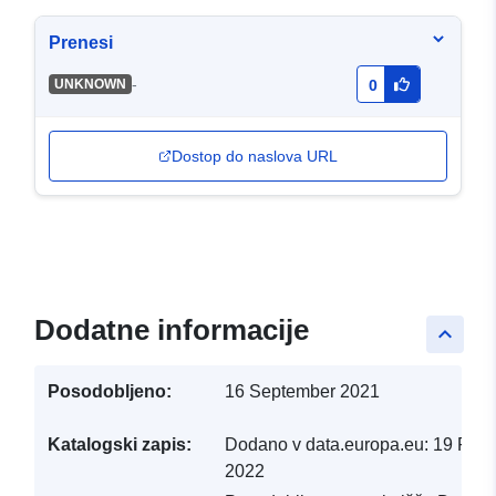
Prenesi
-
UNKNOWN
0
Dostop do naslova URL
Dodatne informacije
keyboard_arrow_up
Posodobljeno:
16 September 2021
Katalogski zapis:
Dodano v data.europa.eu:
19 Febr
2022