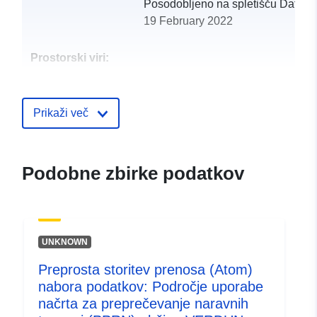
Posodobljeno na spletišču Data.e
19 February 2022
Prostorski viri:
Identifikatorji:
http://catalogue.geo-
ide.developpement-
Prikaži več
durable.gouv.fr/service/fr-
120066022-atom-53bce737-
6527-4fa9-910d-
Podobne zbirke podatkov
2f1976fe6531
uriRef:
http://data.europa.eu/88u/dataset/fr
120066022-srv-c4382505-d1c4-
UNKNOWN
485d-b733-3f8c60c8ce30
Preprosta storitev prenosa (Atom)
Tip:
Vir:
http://inspire.ec.europa.eu/met
nabora podatkov: Področje uporabe
codelist/SpatialDataServiceType/d
načrta za preprečevanje naravnih