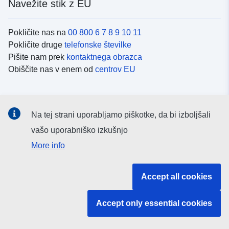
Navežite stik z EU
Pokličite nas na
00 800 6 7 8 9 10 11
Pokličite druge
telefonske številke
Pišite nam prek
kontaktnega obrazca
Obiščite nas v enem od
centrov EU
Družbeni mediji
Na tej strani uporabljamo piškotke, da bi izboljšali
Iskanje po
družbenih medijih EU
vašo uporabniško izkušnjo
More info
Institucije in organi EU
Accept all cookies
Iskanje po institucijah in organih EU
Accept only essential cookies