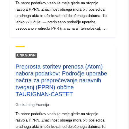
Ta nabor podatkov vsebuje meje glede na stopnjo
razvoja PPRN. Značilnost obsega mora biti posledica
uradnega akta in učinkovati od določenega datuma. To
lahko vključuje: — predpisano področje uporabe,
vsebovano v odredbi PPR (naravna ali tehnološka); —
obseg izpostavljenosti tveganju, ki ustreza obsegu, ki
ga ureja odobreni RPP. Ta odobreni obseg je služnost
(PM1 za PPRN in PM3 za PPRT); — obseg študije, ki
ustreza ovojnici, v kateri so bile proučene nevarnosti.
UNKNOWN
Preprosta storitev prenosa (Atom)
nabora podatkov: Področje uporabe
načrta za preprečevanje naravnih
tveganj (PPRN) občine
TAURIGNAN-CASTET
Geokatalog Francija
Ta nabor podatkov vsebuje meje glede na stopnjo
razvoja PPRN. Značilnost obsega mora biti posledica
uradnega akta in učinkovati od določenega datuma.To