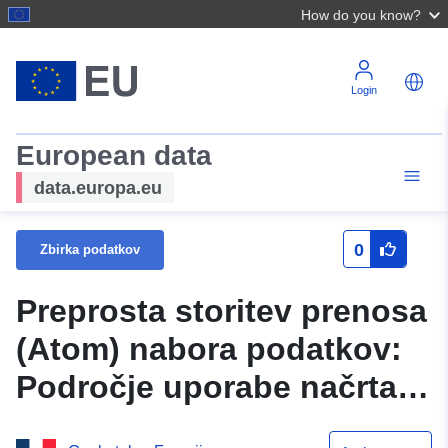
How do you know?
Login
European data
data.europa.eu
0
Zbirka podatkov
Preprosta storitev prenosa
(Atom) nabora podatkov:
Področje uporabe načrta
za preprečevanje naravnih