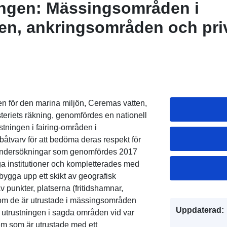
ingen: Mässingsområden i
n, ankringsområden och priv
ritime
n för den marina miljön, Ceremas vatten,
teriets räkning, genomfördes en nationell
ustningen i fairing-områden i
båtvarv för att bedöma deras respekt för
 undersökningar som genomfördes 2017
ga institutioner och kompletterades med
t bygga upp ett skikt av geografisk
v punkter, platserna (fritidshamnar,
t om de är utrustade i mässingsområden
Uppdaterad:
på utrustningen i sagda områden vid var
dem som är utrustade med ett