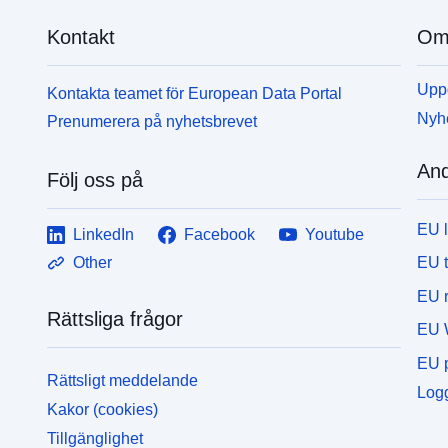
Kontakt
Om 
Uppd
Kontakta teamet för European Data Portal
Nyh
Prenumerera på nyhetsbrevet
And
Följ oss på
EU 
LinkedIn
Facebook
Youtube
EU 
Other
EU r
Rättsliga frågor
EU 
EU p
Rättsligt meddelande
Logg
Kakor (cookies)
Tillgänglighet