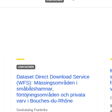
-
UNKNOWN
UNKNOWN
Dataset Direct Download Service
(WFS): Mässingsområden i
småbåtshamnar,
förtöjningsområden och privata
G
varv i Bouches-du-Rhône
S
Geokatalog Frankrike
d