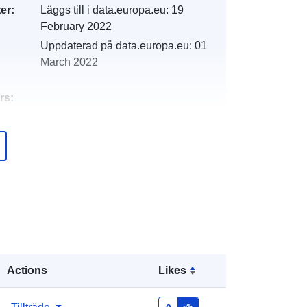
er:
Läggs till i data.europa.eu:
19
February 2022
Uppdaterad på data.europa.eu:
01
March 2022
rs:
http://catalogue.geo-
ide.developpement-
durable.gouv.fr/service/fr-
120066022-atom-60035cda-ab45-
4b12-849d-6861e4187c97
http://data.europa.eu/88u/dataset/fr-
120066022-srv-c4433ee0-c909-
48e6-b015-0a7919717dc3
Actions
Likes
Resurs: