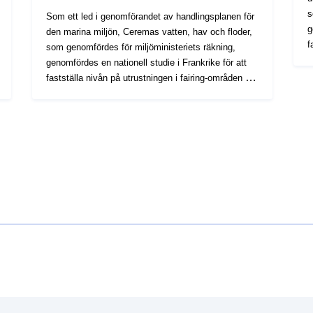
s
Som ett led i genomförandet av handlingsplanen för
g
den marina miljön, Ceremas vatten, hav och floder,
f
som genomfördes för miljöministeriets räkning,
s
genomfördes en nationell studie i Frankrike för att
b
fastställa nivån på utrustningen i fairing-områden i
u
småbåtshamnar, förtöjningsplatser och privata
B
båtvarv för att bedöma deras respekt för miljön. De
e
uppgifter som samlades in för departementet
l
Bouches-du-Rhône gjorde det möjligt att bygga upp
p
ett lager av geografisk information. Den senare
båtvar
lokaliserar i denna avdelning, i form av punkter,
mä
platserna (fritidshamnar, ankringsområden och
o
båtvarv). privat) oavsett om de är utrustade i
o
mässingsområden eller inte. Skiktet kännetecknar
utr
också nivån på utrustningen i de områden där varje
a
område har identifierats och, för dem som är
utrustade med en avsläpningsområde, typen av
avloppsrening.