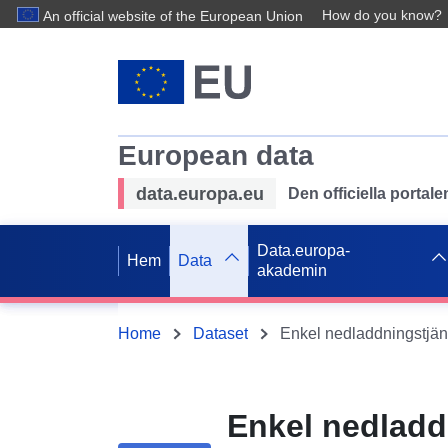
How do you know?
An official website of the European Union
European data
data.europa.eu
Den officiella portal
Data.europa-
Hem
Data
akademin
Home
Dataset
Enkel nedladd