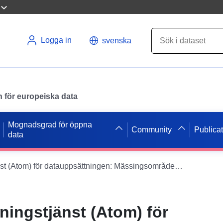
Logga in
svenska
en för europeiska data
Mognadsgrad för öppna
Community
Publica
data
Enkel nedladdningstjänst (Atom) för datauppsättningen: Mässingsområden i småbåtshamnen, ankringsområden och privata varv i Charente-Maritime
ningstjänst (Atom) för