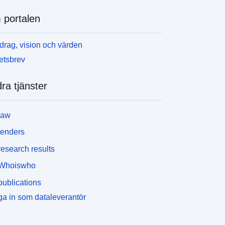
portalen
rag, vision och värden
etsbrev
ra tjänster
law
tenders
esearch results
Whoiswho
ublications
a in som dataleverantör