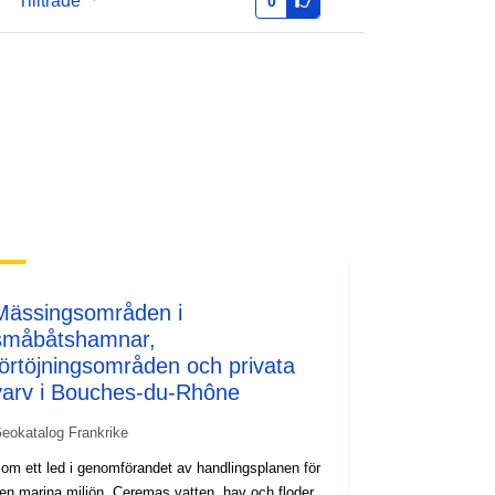
Tillträde
0
http://inspire.ec.europa.eu/metadata-
codelist/ResourceType/services
Mässingsområden i
småbåtshamnar,
förtöjningsområden och privata
varv i Bouches-du-Rhône
eokatalog Frankrike
om ett led i genomförandet av handlingsplanen för
en marina miljön, Ceremas vatten, hav och floder,