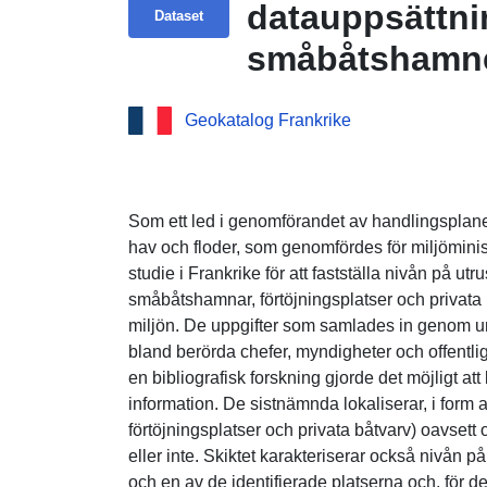
datauppsättn
Dataset
småbåtshamne
i Charente-Ma
Geokatalog Frankrike
Som ett led i genomförandet av handlingsplane
hav och floder, som genomfördes för miljöminis
studie i Frankrike för att fastställa nivån på utr
småbåtshamnar, förtöjningsplatser och privata 
miljön. De uppgifter som samlades in genom
bland berörda chefer, myndigheter och offentli
en bibliografisk forskning gjorde det möjligt at
information. De sistnämnda lokaliserar, i form a
förtöjningsplatser och privata båtvarv) oavset
eller inte. Skiktet karakteriserar också nivån 
och en av de identifierade platserna och, för 