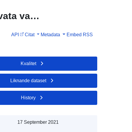
ata varv
API
Citat
Metadata
Embed
RSS
Kvalitet
Liknande dataset
History
17 September 2021