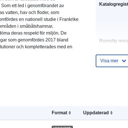
Katalogregist
Som ett led i genomförandet av
s vatten, hav och floder, som
omfördes en nationell studie i Frankrike
ing-områden i småbåtshamnar,
edöma deras respekt för miljön. De
ngar som genomfördes 2017 bland
Rumslig resu
titutioner och kompletterades med en
Identifierare:
Visa mer
uriRef:
Format
Uppdaterad
Typ: