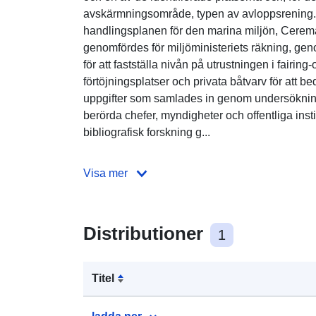
avskärmningsområde, typen av avloppsrening. 
handlingsplanen för den marina miljön, Cerema
genomfördes för miljöministeriets räkning, gen
för att fastställa nivån på utrustningen i fair
förtöjningsplatser och privata båtvarv för att b
uppgifter som samlades in genom undersökni
berörda chefer, myndigheter och offentliga ins
bibliografisk forskning g...
Visa mer
Distributioner
1
Titel