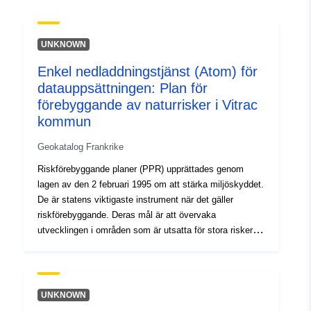
uriRef:
http://data.europa.eu/88u/dataset/fr
120066022-srv-c461cb30-ad60-
UNKNOWN
42ce-8509-86f26a825041
Enkel nedladdningstjänst (Atom) för
Typ:
Resurs:
datauppsättningen: Plan för
http://inspire.ec.europa.eu/metadat
förebyggande av naturrisker i Vitrac
codelist/ResourceType/services
kommun
Geokatalog Frankrike
Riskförebyggande planer (PPR) upprättades genom
lagen av den 2 februari 1995 om att stärka miljöskyddet.
De är statens viktigaste instrument när det gäller
riskförebyggande. Deras mål är att övervaka
utvecklingen i områden som är utsatta för stora risker.
PPR godkänns av prefekterna och utförs i allmänhet av
departementsdirektoraten i territorierna (DDT). Dessa
planer reglerar markanvändning eller markanvändning
genom byggförbud eller krav på befintliga eller framtida
UNKNOWN
byggnader (konstruktiva bestämmelser, åtgärder för att