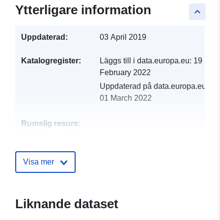
Ytterligare information
keyboard_arrow_up
Uppdaterad:
03 April 2019
Katalogregister:
Läggs till i data.europa.eu:
19
February 2022
Uppdaterad på data.europa.eu:
01 March 2022
Rumslig resurs:
Identifierare:
http://catalogue.geo-
ide.developpement-
Visa mer
durable.gouv.fr/service/fr-
120066022-atom-01f43ba3-
6258-4fb5-a7c2-
Liknande dataset
7ec348402b5c