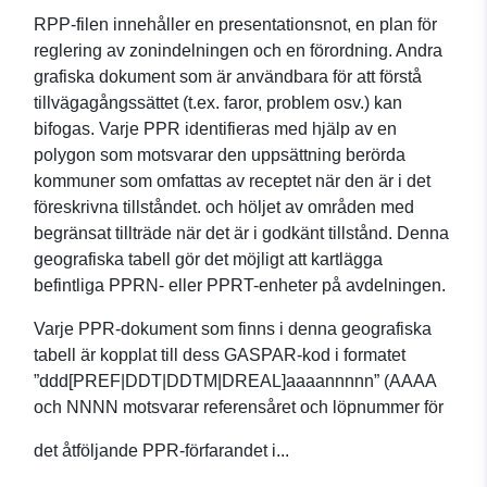
RPP-filen innehåller en presentationsnot, en plan för
reglering av zonindelningen och en förordning. Andra
grafiska dokument som är användbara för att förstå
tillvägagångssättet (t.ex. faror, problem osv.) kan
bifogas. Varje PPR identifieras med hjälp av en
polygon som motsvarar den uppsättning berörda
kommuner som omfattas av receptet när den är i det
föreskrivna tillståndet. och höljet av områden med
begränsat tillträde när det är i godkänt tillstånd. Denna
geografiska tabell gör det möjligt att kartlägga
befintliga PPRN- eller PPRT-enheter på avdelningen.
Varje PPR-dokument som finns i denna geografiska
tabell är kopplat till dess GASPAR-kod i formatet
”ddd[PREF|DDT|DDTM|DREAL]aaaannnnn” (AAAA
och NNNN motsvarar referensåret och löpnummer för
det åtföljande PPR-förfarandet i...