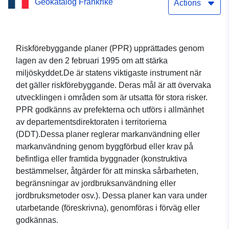
Geokatalog Frankrike
naturliga risker för
Actions
kommunen Trélissac
Marsac Razac
Riskförebyggande planer (PPR) upprättades genom
lagen av den 2 februari 1995 om att stärka
miljöskyddet.De är statens viktigaste instrument när
det gäller riskförebyggande. Deras mål är att övervaka
utvecklingen i områden som är utsatta för stora risker.
PPR godkänns av prefekterna och utförs i allmänhet
av departementsdirektoraten i territorierna
(DDT).Dessa planer reglerar markanvändning eller
markanvändning genom byggförbud eller krav på
befintliga eller framtida byggnader (konstruktiva
bestämmelser, åtgärder för att minska sårbarheten,
begränsningar av jordbruksanvändning eller
jordbruksmetoder osv.). Dessa planer kan vara under
utarbetande (föreskrivna), genomföras i förväg eller
godkännas.