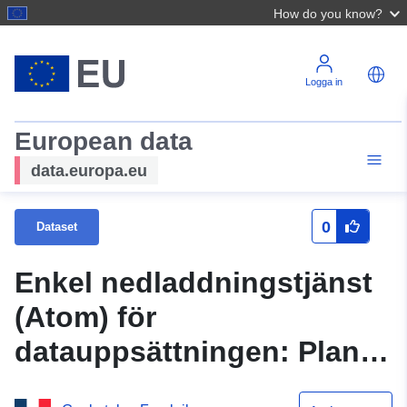
How do you know?
Logga in
European data
data.europa.eu
0
Dataset
Enkel nedladdningstjänst
(Atom) för
datauppsättningen: Plan
för förebyggande av