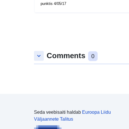
punktis 4/05/17
Comments
keyboard_arrow_down
0
Seda veebisaiti haldab
Euroopa Liidu
Väljaannete Talitus