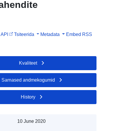
ahendite
API
Tsiteerida
Metadata
Embed
RSS
Kvaliteet
Sarnased andmekogumid
History
10 June 2020