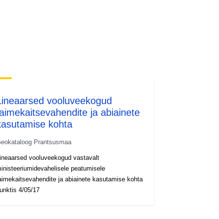
http://inspire.ec.europa.eu/metadata-
codelist/SpatialDataServiceType/do
wnlo...
Lineaarsed vooluveekogud
taimekaitsevahendite ja abiainete
kasutamise kohta
eokataloog Prantsusmaa
ineaarsed vooluveekogud vastavalt
inisteeriumidevahelisele peatumisele
aimekaitsevahendite ja abiainete kasutamise kohta
unktis 4/05/17