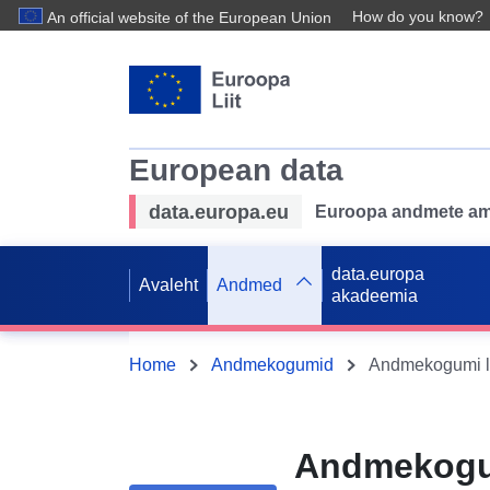
How do you know?
An official website of the European Union
European data
data.europa.eu
Euroopa andmete ame
data.europa
Avaleht
Andmed
akadeemia
Home
Andmekogumid
Andmekogum