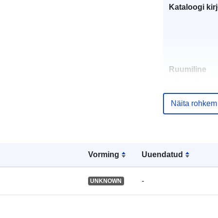
Kataloogi kirj
Ruumiline
vahend:
Näita rohkem
Identifikaator
Vorming
Uuendatud
uriRef:
-
UNKNOWN
Tüüp: