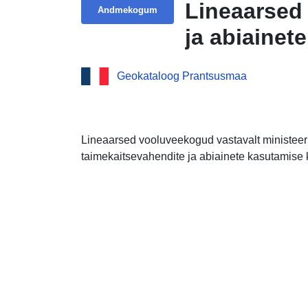
Lineaarsed
Andmekogum
ja abiainet
Geokataloog Prantsusmaa
Lineaarsed vooluveekogud vastavalt ministee
taimekaitsevahendite ja abiainete kasutamise 