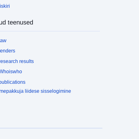
skiri
ud teenused
law
tenders
esearch results
Whoiswho
ublications
epakkuja liidese sisselogimine