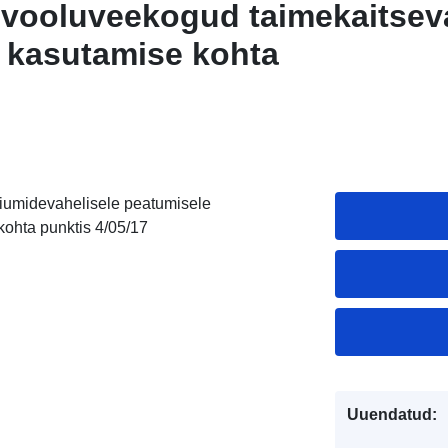
 vooluveekogud taimekaitsev
e kasutamise kohta
riumidevahelisele peatumisele
kohta punktis 4/05/17
Uuendatud: