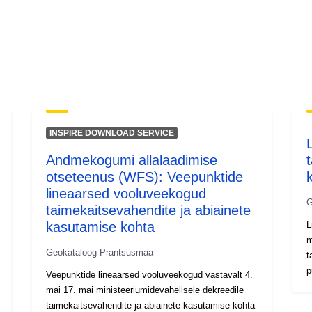
INSPIRE DOWNLOAD SERVICE
Andmekogumi allalaadimise
otseteenus (WFS): Veepunktide
lineaarsed vooluveekogud
G
taimekaitsevahendite ja abiainete
kasutamise kohta
L
m
Geokataloog Prantsusmaa
t
p
Veepunktide lineaarsed vooluveekogud vastavalt 4.
mai 17. mai ministeeriumidevahelisele dekreedile
taimekaitsevahendite ja abiainete kasutamise kohta