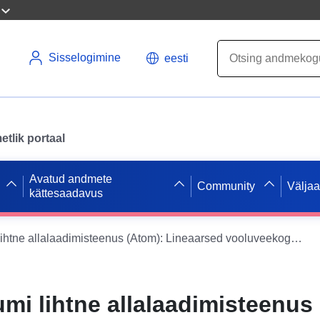
Sisselogimine
eesti
tlik portaal
Avatud andmete
Community
Välja
kättesaadavus
Andmekogumi lihtne allalaadimisteenus (Atom): Lineaarsed vooluveekogud taimekaitsevahendite ja abiainete kasutamise kohta
i lihtne allalaadimisteenus 