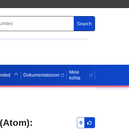
Search
Meie
anded
Dokumentatsioon
kohta
(Atom):
0