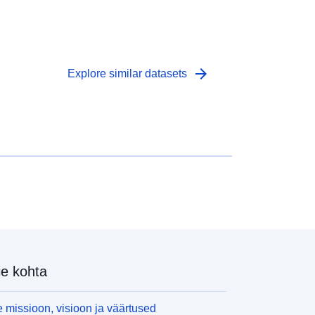
arrow_forward
Explore similar datasets
e kohta
 missioon, visioon ja väärtused