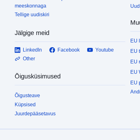
meeskonnaga
Uudi
Tellige uudiskiri
Mu
Jälgige meid
EU 
LinkedIn
Facebook
Youtube
EU 
Other
EU r
EU 
Õigusküsimused
EU p
Andm
Õigusteave
Küpsised
Juurdepääsetavus