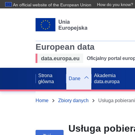
How do you know?
An official website of the European Union
European data
data.europa.eu
Oficjalny portal eur
Strona
Akademia
Dane
główna
data.europa
Home
Zbiory danych
Usługa pobier