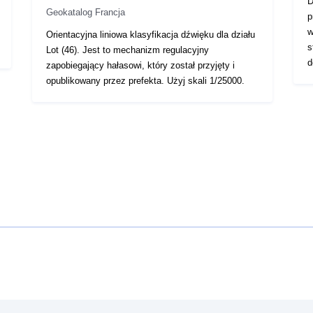
D
Geokatalog Francja
p
w
Orientacyjna liniowa klasyfikacja dźwięku dla działu
s
Lot (46). Jest to mechanizm regulacyjny
d
zapobiegający hałasowi, który został przyjęty i
o
opublikowany przez prefekta. Użyj skali 1/25000.
n