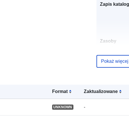
Zapis katalo
Zasoby
przestrzenne
Pokaż więcej
Identyfikator
Format
Zaktualizowane
uriRef:
-
UNKNOWN