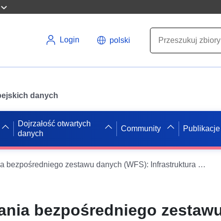
Login
polski
opejskich danych
Dojrzałość otwartych
Community
Publikacje
danych
Usługa pobierania bezpośredniego zestawu danych (WFS): Infrastruktura transportu naziemnego. Orientacyjna liniowa klasyfikacja dźwięku w dziale Lot (46)
ania bezpośredniego zestaw