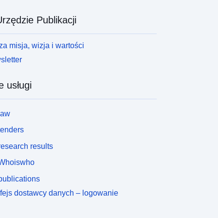
rzędzie Publikacji
a misja, wizja i wartości
letter
e usługi
law
tenders
esearch results
Whoiswho
ublications
rfejs dostawcy danych – logowanie