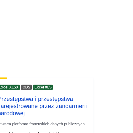
Zasób:
http://inspire.ec.europa.eu/metadata-
codelist/SpatialDataServiceType/do
wnlo...
Excel XLSX
ODS
Excel XLS
Przestępstwa i przestępstwa
zarejestrowane przez żandarmerii
narodowej
twarta platforma francuskich danych publicznych