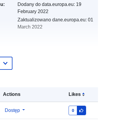
gu:
Dodany do data.europa.eu:
19
February 2022
Zaktualizowano dane.europa.eu:
01
March 2022
:
y:
http://catalogue.geo-
ide.developpement-
durable.gouv.fr/service/fr-
120066022-wxs-8ff65825-4f3e-
4b1b-9a4e-99a9a92f5247
Actions
Likes
http://data.europa.eu/88u/dataset/fr-
Dostęp
0
120066022-srv-c47e1134-8c45-
427f-9d9f-0d60db3b1b78