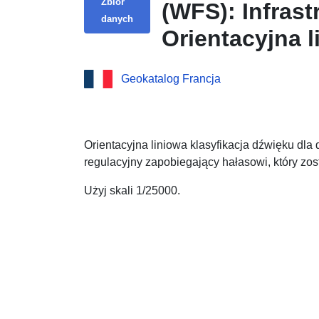
Zbiór
(WFS): Infras
danych
Orientacyjna l
Lot (46)
Geokatalog Francja
Orientacyjna liniowa klasyfikacja dźwięku dla 
regulacyjny zapobiegający hałasowi, który zost
Użyj skali 1/25000.