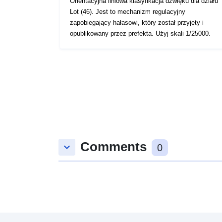
Orientacyjna liniowa klasyfikacja dźwięku dla działu
Lot (46). Jest to mechanizm regulacyjny
zapobiegający hałasowi, który został przyjęty i
opublikowany przez prefekta. Użyj skali 1/25000.
Comments
keyboard_arrow_down
0