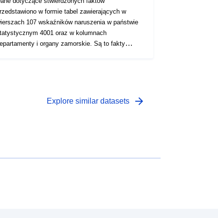
ane dotyczące stwierdzonych faktów
rzedstawiono w formie tabel zawierających w
ierszach 107 wskaźników naruszenia w państwie
tatystycznym 4001 oraz w kolumnach
epartamenty i organy zamorskie. Są to fakty
dnotowane przez wszystkie jednostki żandarmerii
arodowej znajdujące się zamiast ich rejestracji.
arrow_forward
Explore similar datasets