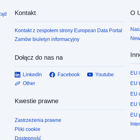
Kontakt
O U
ząd
Nasz
Kontakt z zespołem strony European Data Portal
News
Zamów biuletyn informacyjny
Inn
Dołącz do nas na
EU 
LinkedIn
Facebook
Youtube
EU 
Other
EU r
Kwestie prawne
EU 
EU p
Zastrzeżenia prawne
Inte
Pliki cookie
Dostępność