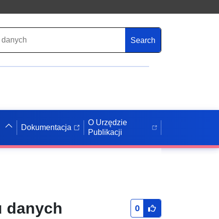
Search
O Urzędzie
Dokumentacja
Publikacji
u danych
0