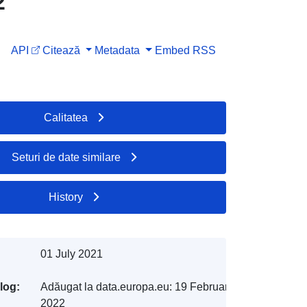
2
API
Citează
Metadata
Embed
RSS
Calitatea
Seturi de date similare
History
01 July 2021
log:
Adăugat la data.europa.eu:
19 February
2022