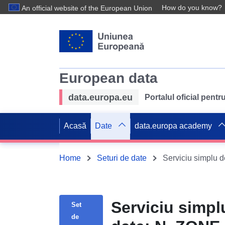
How do you know?
An official website of the European Union
European data
data.europa.eu
Portalul oficial pent
Acasă
Date
data.europa academy
Home
Seturi de date
Serviciu simpl
Set
de