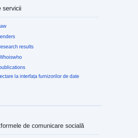
odul de mediu definește două categorii de zone
 servicii
L562-1): zonele expuse riscului și zonele care nu
unt expuse direct la riscuri, dar în care pot fi
revăzute măsuri pentru a evita exacerbarea
law
iscului.În funcție de nivelul de pericol, fiecare zonă
ace obiectul unei soluționări executorii.
tenders
egulamentele diferențiază, în general, două tipuri
esearch results
e zone: 1 – „Construirea de zone interzise”,
unoscute sub denumirea de „zone roșii”, unde
Whoiswho
ivelul de pericol este ridicat, iar regula generală
ublications
ste interzicerea construcției; 2 – „zone prescrise”,
unoscute sub denumirea de „zone albastre”, în
ctare la interfața furnizorilor de date
are nivelul de pericol este mediu, iar proiectele fac
biectul unor cerințe adaptate tipului de emisiune; 3-
one care nu sunt expuse direct la riscuri, dar în
are construcțiile, lucrările, construcțiile sau
xploatațiile agricole, forestiere, meșteșugărești,
omerciale sau industriale ar putea agrava riscurile
au ar putea cauza altele noi, sub rezerva unor
tformele de comunicare socială
nterdicții sau cerințe (a se vedea articolul L562-1
in Codul mediului). Această din urmă categorie se