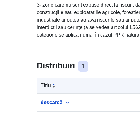
3- zone care nu sunt expuse direct la riscuri, dar
construcțiile sau exploatațiile agricole, forest
industriale ar putea agrava riscurile sau ar put
interdicții sau cerințe (a se vedea articolul L
categorie se aplică numai în cazul PPR natura
Distribuiri
1
Titlu
descarcă