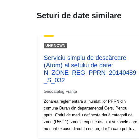
Seturi de date similare
UNKNOWN
Serviciu simplu de descărcare
(Atom) al setului de date:
N_ZONE_REG_PPRN_20140489
_S_032
Geocatalog Franța
Zonarea reglementară a inundațiilor PPRN din
comuna Duran din departamentul Gers. Pentru
ppris, Codul de mediu definește două categorii de
zone (L562-1): zonele expuse riscului și zonele care
nu sunt expuse direct la riscuri, dar în care pot fi
prevăzute măsuri pentru a evita exacerbarea