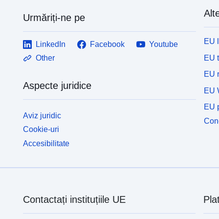
C
Alte
(
Urmăriți-ne pe
s
p
EU 
LinkedIn
Facebook
Youtube
r
f
EU 
Other
R
EU r
d
Aspecte juridice
c
EU 
n
EU p
e
Aviz juridic
c
Cone
Cookie-uri
c
o
Accesibilitate
z
c
e
c
s
Contactați instituțiile UE
Pla
i
d