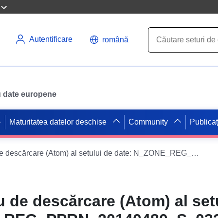
Autentificare
română
ru date europene
Maturitatea datelor deschise
Community
Publicaț
Serviciu simplu de descărcare (Atom) al setului de date: N_ZONE_REG_PPRN_20140480_S_032
u de descărcare (Atom) al set