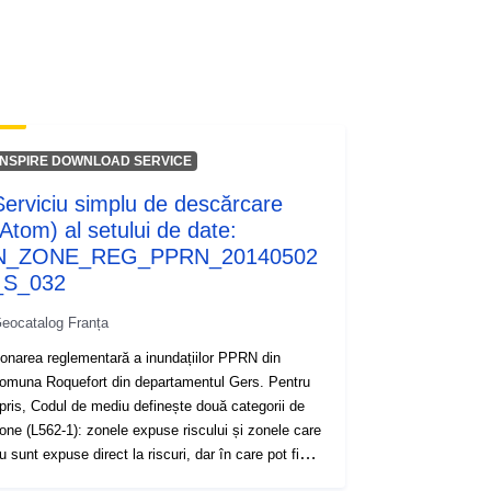
wnlo...
INSPIRE DOWNLOAD SERVICE
Serviciu simplu de descărcare
(Atom) al setului de date:
N_ZONE_REG_PPRN_20140502
_S_032
eocatalog Franța
onarea reglementară a inundațiilor PPRN din
omuna Roquefort din departamentul Gers. Pentru
pris, Codul de mediu definește două categorii de
one (L562-1): zonele expuse riscului și zonele care
u sunt expuse direct la riscuri, dar în care pot fi
revăzute măsuri pentru a evita exacerbarea