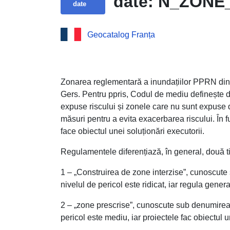
date: N_ZON
date
Geocatalog Franța
Zonarea reglementară a inundațiilor PPRN di
Gers. Pentru ppris, Codul de mediu definește 
expuse riscului și zonele care nu sunt expuse dir
măsuri pentru a evita exacerbarea riscului. În f
face obiectul unei soluționări executorii.
Regulamentele diferențiază, în general, două t
1 – „Construirea de zone interzise”, cunoscute
nivelul de pericol este ridicat, iar regula genera
2 – „zone prescrise”, cunoscute sub denumirea 
pericol este mediu, iar proiectele fac obiectul 