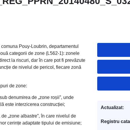
E_REG_PPRN_20140480_S_03
n comuna Pouy-Loubrin, departamentul
două categorii de zone (L562-1): zonele
ect la riscuri, dar în care pot fi prevăzute
uncție de nivelul de pericol, fiecare zonă
ipuri de zone:
 sub denumirea de „zone roșii”, unde
lă este interzicerea construcției;
Actualizat:
de „zone albastre”, în care nivelul de
Registru cata
unor cerințe adaptate tipului de emisiune;