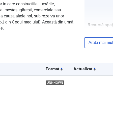
 în care construcțiile, lucrările,
iere, meșteșugărești, comerciale sau
ea cauza altele noi, sub rezerva unor
562-1 din Codul mediului). Această din urmă
Resursă spați
le.
Identificatori:
Arată mai mul
Format
Actualizat
uriRef:
-
UNKNOWN
Tip: