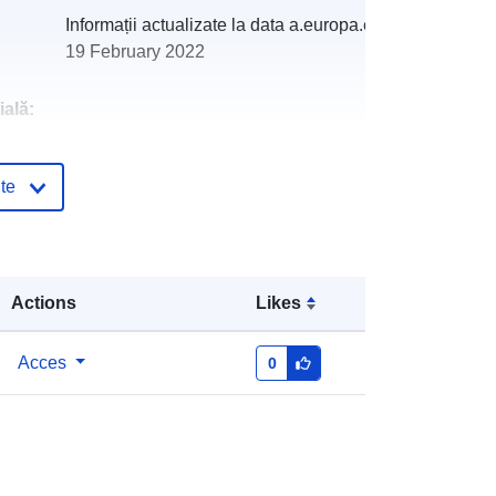
Informații actualizate la data a.europa.eu:
19 February 2022
ală:
http://catalogue.geo-
te
ide.developpement-
durable.gouv.fr/service/fr-
120066022-atom-c13bf2a4-39d1-
4c10-88de-5126e2996c48
Actions
Likes
http://data.europa.eu/88u/dataset/fr-
120066022-srv-c487c56f-2d4b-
Acces
0
40b2-b51c-4013249000f3
Resursă:
http://inspire.ec.europa.eu/metadata-
codelist/SpatialDataServiceType/do