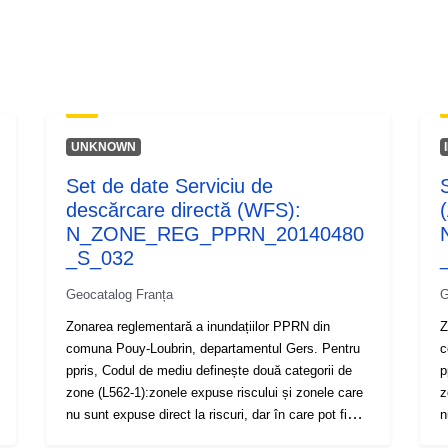
UNKNOWN
Set de date Serviciu de
descărcare directă (WFS):
N_ZONE_REG_PPRN_20140480
_S_032
Geocatalog Franța
G
Zonarea reglementară a inundațiilor PPRN din
Z
comuna Pouy-Loubrin, departamentul Gers. Pentru
c
ppris, Codul de mediu definește două categorii de
p
zone (L562-1):zonele expuse riscului și zonele care
z
nu sunt expuse direct la riscuri, dar în care pot fi
n
prevăzute măsuri pentru a evita exacerbarea
p