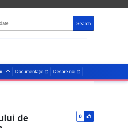
Search
ii
Documentație
Despre noi
ului de
0