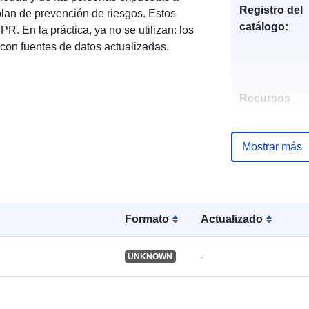
Registro del
plan de prevención de riesgos. Estos
catálogo:
R. En la práctica, ya no se utilizan: los
con fuentes de datos actualizadas.
Recursos
espacial:
Mostrar más
Identificador
Formato
Actualizado
uriRef:
-
UNKNOWN