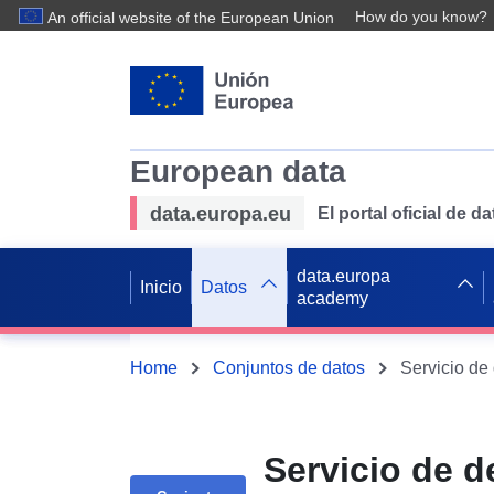
How do you know?
An official website of the European Union
European data
data.europa.eu
El portal oficial de 
data.europa
Inicio
Datos
academy
Home
Conjuntos de datos
Servicio de d