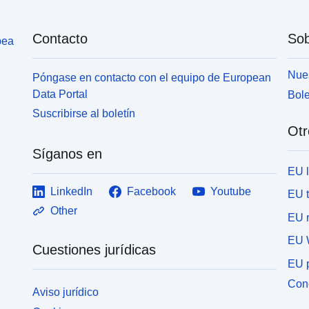
fuentes de datos actualizadas.
Contacto
Sob
pea
Nues
Póngase en contacto con el equipo de European
Data Portal
Bole
Suscribirse al boletín
Otr
Síganos en
EU 
LinkedIn
Facebook
Youtube
EU 
Other
EU r
EU 
Cuestiones jurídicas
EU p
Cone
Aviso jurídico