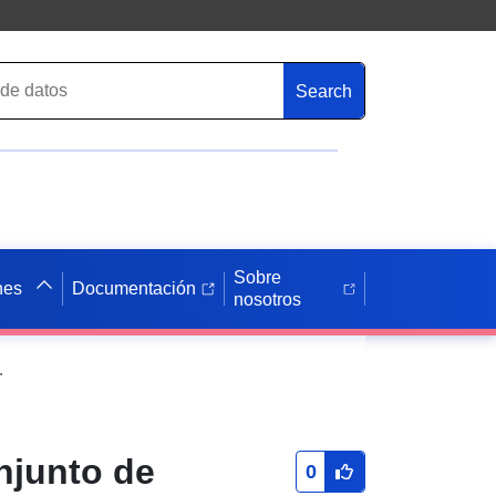
Search
Sobre
nes
Documentación
nosotros
rrondissement montdidier PPRM
njunto de
0