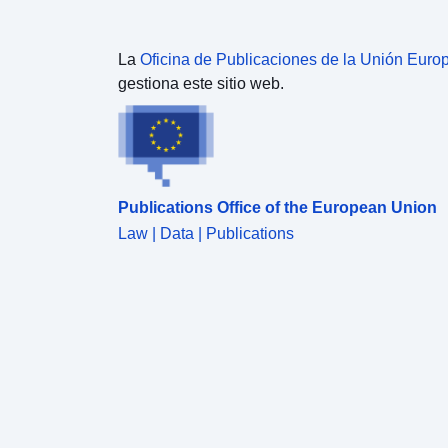
expuestas a peligros en el momento de la
elaboración del plan de prevención de riesgos.
Estos datos no se actualizan tras la aprobación del
La
Oficina de Publicaciones de la Unión Euro
PPR. En la práctica, ya no se utilizan: los
gestiona este sitio web.
problemas se recalculan según sea necesario con
fuentes de datos actualizadas.
Publications Office of the European Union
Law | Data | Publications