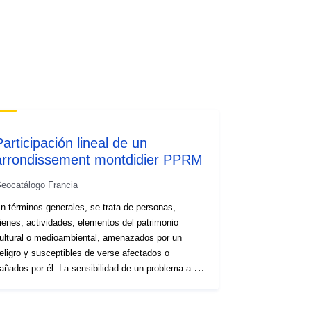
Recurso:
http://inspire.ec.europa.eu/metadata-
codelist/SpatialDataServiceType/do
wnlo...
Participación lineal de un
arrondissement montdidier PPRM
eocatálogo Francia
n términos generales, se trata de personas,
ienes, actividades, elementos del patrimonio
ultural o medioambiental, amenazados por un
eligro y susceptibles de verse afectados o
añados por él. La sensibilidad de un problema a un
eligro se llama «vulnerabilidad». Esta clase de
bjetos reúne todos los problemas que se han