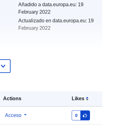
Añadido a data.europa.eu:
19
February 2022
Actualizado en data.europa.eu:
19
February 2022
es:
http://catalogue.geo-
ide.developpement-
durable.gouv.fr/service/fr-
120066022-atom-7c877b10-d337-
42ea-b999-88cbe0f75769
Actions
Likes
http://data.europa.eu/88u/dataset/fr-
Acceso
0
120066022-srv-c4b89ad8-2b15-
44d3-b277-8e85df37d851