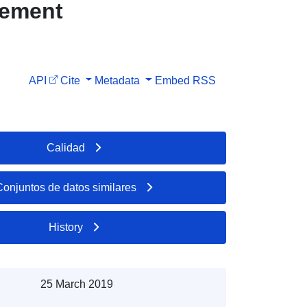
sement
API
Cite
Metadata
Embed
RSS
Calidad
Conjuntos de datos similares
History
25 March 2019